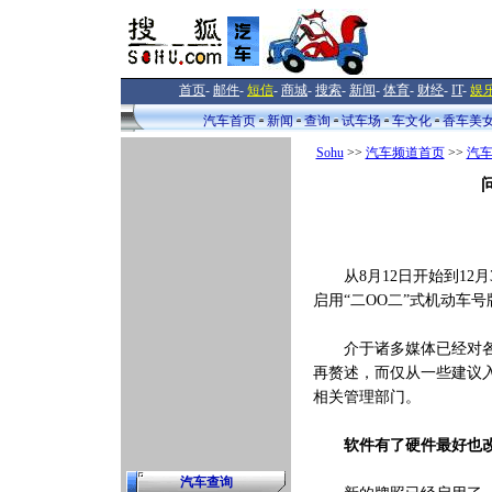
首页
-
邮件
-
短信
-
商城
-
搜索
-
新闻
-
体育
-
财经
-
IT
-
娱
汽车首页
新闻
查询
试车场
车文化
香车美
Sohu
>>
汽车频道首页
>>
汽
从8月12日开始到12月
启用“二OO二”式机动车
介于诸多媒体已经对各地
再赘述，而仅从一些建议
相关管理部门。
软件有了硬件最好也
汽车查询