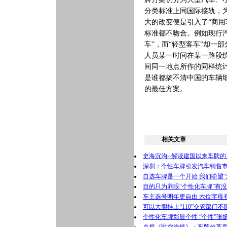
分类标准上同国际接轨，
大的改变便是引入了“商用
标准都不吻合。例如现行汽
车”，而“轻型客车”却一
人员某一时间在某一路段
间同一地点所作的同样统
是谁都搞不清中国的车辆
的最佳方案。
相关文章
史海沉沟--解读建国以来车牌
深圳：个性车牌引发汽车销售市
自选车牌是一个开始 我们盼望“
目的只为养眼“个性化车牌”有
车主选号明年更自由 六位字母
可以大胆挂上“110”交管部门
个性化车牌彰显个性 “个性”张