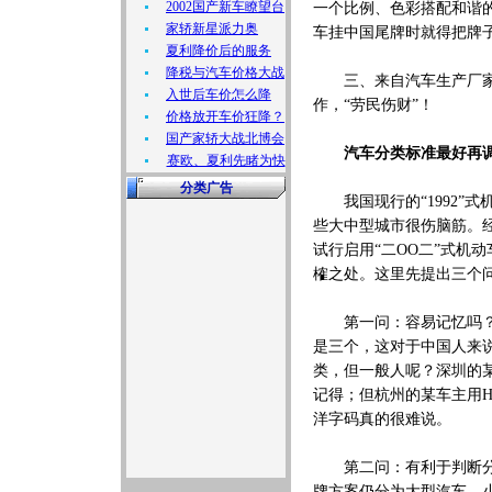
2002国产新车瞭望台
一个比例、色彩搭配和谐
家轿新星派力奥
车挂中国尾牌时就得把牌
夏利降价后的服务
降税与汽车价格大战
三、来自汽车生产厂家的
入世后车价怎么降
作，“劳民伤财”！
价格放开车价狂降？
国产家轿大战北博会
汽车分类标准最好再
赛欧、夏利先睹为快
分类广告
我国现行的“1992”
些大中型城市很伤脑筋。经
试行启用“二OO二”式机
榷之处。这里先提出三个
第一问：容易记忆吗？同
是三个，这对于中国人来说
类，但一般人呢？深圳的某
记得；但杭州的某车主用H
洋字码真的很难说。
第二问：有利于判断分析
牌方案仍分为大型汽车、