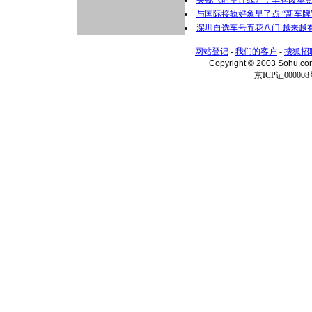
央视《时空连线》：车牌改革
与国际接轨好象早了点 “新车牌
深圳自选车号五花八门 越来越有
网站登记
-
我们的客户
-
搜狐招
Copyright © 2003 Sohu.c
京ICP证000