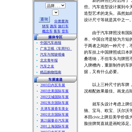
新的牌照已经启用了，但
些。汽车造型设计展到今
造型艺术的龙头。虽然如
设计尺寸等就是其中之一
分类查询
轿车
跑车
旅行车
概念车
客车
货车
由于汽车牌照没有国际标
媒体专区
本、中国台湾是较为方短
中国汽车画报
于两者之间的一种尺寸，
广东卫视《车周刊》
的车挂上中国牌照或日本
汽车与驾驶维修
桑塔纳，不但车头与牌照
北京青年报
入牌槽内，重新制作的车
汽车之友
据，又有什么必要。
精品购物指南
车展速递
以上三种尺寸的车牌，以
2003日内瓦车展
2003北美国际车展
况相配效果最佳。画龙点
2002汉城国际车展
2002东京国际车展
就车头设计考虑上牌位置
天津车展香车美女
驰、宝马、欧宝、沃尔沃
2002北京国际车展
本田civic上牌后美学价值
第23届曼谷汽车展
脸挂牌简直就是画蛇添足
2001上海国际车展