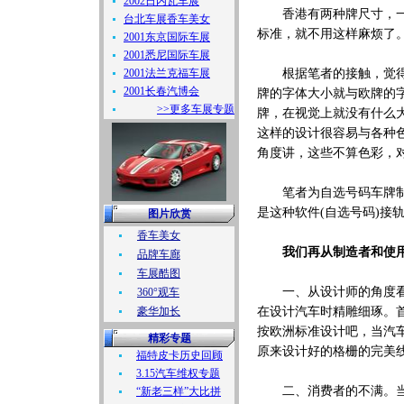
2002日内瓦车展
香港有两种牌尺寸，一个
台北车展香车美女
标准，就不用这样麻烦了
2001东京国际车展
2001悉尼国际车展
2001法兰克福车展
根据笔者的接触，觉得大
2001长春汽博会
牌的字体大小就与欧牌的
>>更多车展专题
牌，在视觉上就没有什么
这样的设计很容易与各种
角度讲，这些不算色彩，
笔者为自选号码车牌制度
是这种软件(自选号码)接
图片欣赏
香车美女
我们再从制造者和使
品牌车廊
车展酷图
一、从设计师的角度看，
360°观车
豪华加长
在设计汽车时精雕细琢。
按欧洲标准设计吧，当汽
精彩专题
原来设计好的格栅的完美
福特皮卡历史回顾
3.15汽车维权专题
二、消费者的不满。当消
“新老三样”大比拼