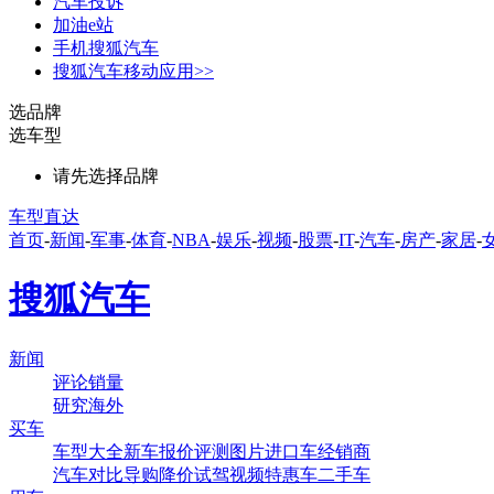
汽车投诉
加油e站
手机搜狐汽车
搜狐汽车移动应用>>
选品牌
选车型
请先选择品牌
车型直达
首页
-
新闻
-
军事
-
体育
-
NBA
-
娱乐
-
视频
-
股票
-
IT
-
汽车
-
房产
-
家居
-
搜狐汽车
新闻
评论
销量
研究
海外
买车
车型大全
新车
报价
评测
图片
进口车
经销商
汽车对比
导购
降价
试驾
视频
特惠车
二手车