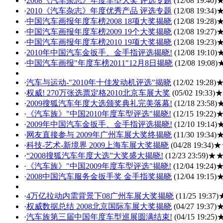
·
2008《汽车杂志》年度车型大奖 评选专题
(12/08 19:40)
·
2010《汽车杂志》年度优秀产品 评选专题
(12/08 19:34)
·
中国汽车画报年度车榜2008 18项大奖揭晓
(12/08 19:28)
·
中国汽车画报年度车榜2009 19个大奖揭晓
(12/08 19:27)
·
中国汽车画报年度车榜2010 19项大奖揭晓
(12/08 19:23)
·
2010年中国汽车金扳手、金手指评选揭晓!
(12/08 19:10)
·
中国汽车画报"年度车榜2011"12月8日揭晓
(12/08 19:08)
·
汽车与运动-"2010年十佳发动机评选"揭晓
(12/02 19:28)
·
权威! 270万张选票定格2010北京车展大奖
(05/02 19:33)
★
·
2009搜狐汽车年度大选颁奖典礼完美落幕!
(12/18 23:58)
·
《汽车族》"中国2010年度车型评选"揭晓!
(12/15 19:22)
·
2009年中国汽车金扳手、金手指评选揭晓!
(12/10 19:14)
·
网友直接参与 2009年广州车展大奖终揭晓
(11/30 19:34)
·
科技-艺术-新境界 2009上海车展大奖揭晓
(04/28 19:34)
★
·
“2008搜狐汽车年度大选”大奖盛大揭晓!
(12/23 23:59)
★
·
《汽车族》"中国2009年度车型评选"揭晓!
(12/04 19:24)
·
2008中国汽车服务金扳手奖 金手指奖揭晓
(12/04 19:15)
·
4万亿拉动内需背景下08广州车展大奖揭晓
(11/25 19:37)
·
权威数据总结 2008北京国际车展大奖揭晓
(04/27 19:37)
·
汽车族第三届中国年度车型巡展圆满结束!
(04/15 19:25)