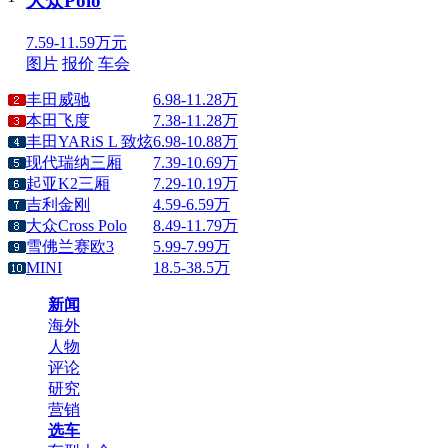
大众Polo
7.59-11.59万元
图片
报价
车会
丰田威驰
6.98-11.28万
本田飞度
7.38-11.28万
丰田YARiS L 致炫
6.98-10.88万
现代瑞纳三厢
7.39-10.69万
起亚K2三厢
7.29-10.19万
吉利金刚
4.59-6.59万
大众Cross Polo
8.49-11.79万
雪佛兰赛欧3
5.99-7.99万
MINI
18.5-38.5万
新闻
海外
人物
评论
研究
营销
选车