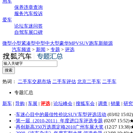
用车
保养
违章查询
服务
汽车投诉
爱车
论坛
车迷
问答
自驾
车展
口碑
微型
小型
紧凑型
中型
中大型
豪华
MPV
SUV
跑车
新能源
汽车频道
>
新闻
>
专题
>
评选
热词：
二手车交易市场
二手车评估
北京二手车
二手车
专题汇总
新车
|
导购
|
车展
|
评选
|
论坛峰会
|
搜狐车会
|
调查
|
销量
|
研究
·
车迷心目中的最佳性价比SUV车型评选活动
(03/02 15:02)
·
第一届（2010-2011）年度进口车评选专题
(02/07 15:52)
·
再创新高350万选票定格2010广州车展大奖
(12/27 13:38)