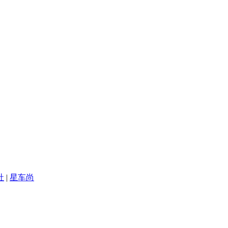
社
|
星车尚