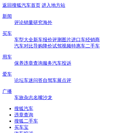
返回搜狐汽车首页
进入地方站
新闻
评论
销量
研究
海外
买车
车型大全
新车
报价
评测
图片
进口车
经销商
汽车对比
导购
降价
试驾
视频
特惠车
二手车
用车
保养
违章查询
服务
汽车投诉
爱车
论坛
车迷
问答
自驾
车展
点评
广播
车旅杂志
名嘴沙龙
搜狐汽车
违章查询
搜狐二手车
买车宝