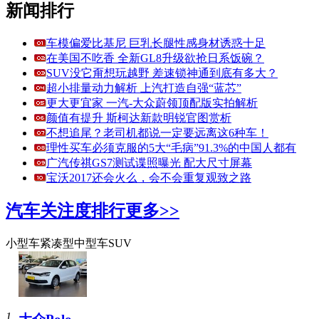
新闻排行
车模偏爱比基尼 巨乳长腿性感身材诱惑十足
在美国不吃香 全新GL8升级欲抢日系饭碗？
SUV没它甭想玩越野 差速锁神通到底有多大？
超小排量动力解析 上汽打造自强“蓝芯”
更大更宜家 一汽-大众蔚领顶配版实拍解析
颜值有提升 斯柯达新款明锐官图赏析
不想追尾？老司机都说一定要远离这6种车！
理性买车必须克服的5大“毛病”91.3%的中国人都有
广汽传祺GS7测试谍照曝光 配大尺寸屏幕
宝沃2017还会火么，会不会重复观致之路
汽车关注度排行
更多>>
小型车
紧凑型
中型车
SUV
1