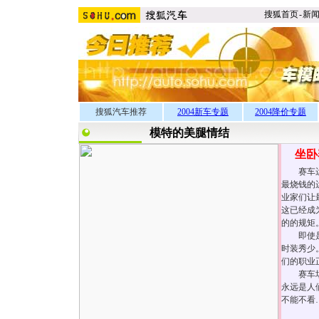
搜狐首页
-
新
搜狐汽车推荐
2004新车专题
2004降价专题
模特的美腿情结
坐卧
赛车运动
最烧钱的
业家们让
这已经成
的的规矩
即使是最
时装秀少
们的职业
赛车场，
永远是人
不能不看