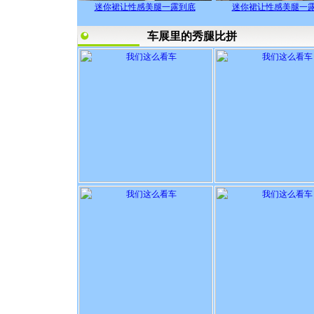
迷你裙让性感美腿一露到底
迷你裙让性感美腿一
车展里的秀腿比拼