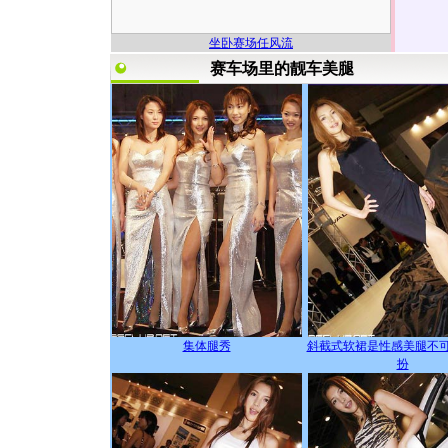
坐卧赛场任风流
赛车场里的靓车美腿
集体腿秀
斜截式软裙是性感美腿不
扮