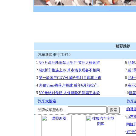
精彩推荐
汽车新闻排行TOP10
1
明7月高油耗车禁止生产 节油大棒砸谁
6
品牌
2
6款新车接连上市 其市场表现各不相同
7
前3
3
第一款国产CUV长城哈弗11月即将上市
8
品种
4
奔驰Viano将落户福建 后年6月前投产
9
在不
5
500元绝对免赔 人保新险不算霸王条款
10
新菱
汽车大搜索
汽车
·
的哥漫
品牌或车型名称：
·
山东举
·
陶虹
·
好“色