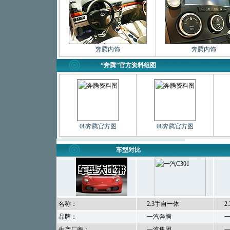
奔腾内饰
奔腾内饰
“奔腾”官方资料组图
08奔腾官方图
08奔腾官方图
车型对比
名称：
2.3手自一体
2
品牌：
一汽奔腾
一
生产厂商：
一汽集团