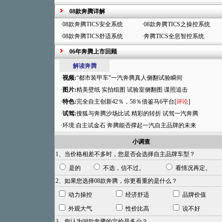
08款奔腾详解
·
08款奔腾TICS安全系统
·
08款奔腾TICS之操控系统
·
08款奔腾TICS舒适系统
·
奔腾TICS全息智控系统
06年奔腾上市回顾
解读奔腾
·
视频:
“都市装甲车”一汽奔腾真人侧翻试验瞬间
·
图片:
精美壁纸
实拍组图
试验室侧翻图
谍照追击
·
特色:
完全自主创新42％，58％借鉴马6平台[
评论
]
·
试驾:
搜狐与奔腾沙场比试
精彩的转折 试驾一汽奔腾
·环境:
自主试金石 奔腾能否撑起一汽自主品牌的未来
小调查
1、当价格相差不多时，您是否会选择自主品牌车型？
是的
不选，信不过。
看情况再定。
2、如果您选择08款奔腾，你更看重的是什么？
动力操控
经济舒适
品牌价值
外观大气
性价比高
说不好
3、您认为08款奔腾的定价是多少？