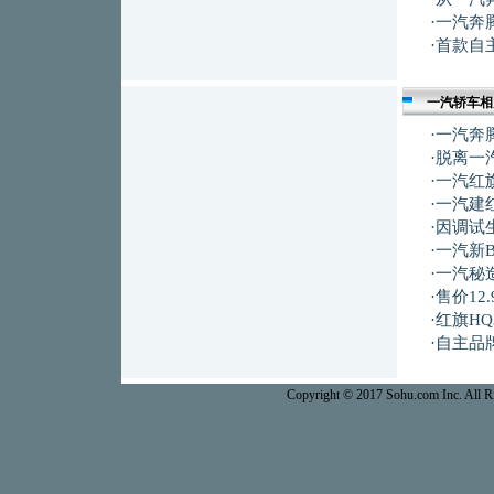
·
一汽奔
·
首款自
一汽轿车相
·
一汽奔
·
脱离一
·
一汽红
·
一汽建
·
因调试生
·
一汽新
·
一汽秘
·
售价12
·
红旗HQ
·
自主品
Copyright © 2017 Sohu.com Inc. Al