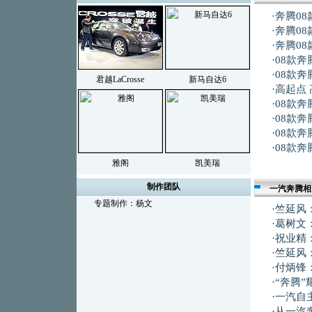
·
奔腾08
·
奔腾0
·
奔腾0
·
08款
·
08款奔
君越LaCrosse
新马自达6
·
高起点 
·
08款
·
08款奔
·
08款奔
·
08款奔
雅阁
凯美瑞
制作团队
一汽奔腾相
专题制作：杨文
·
竺延风：
·
葛树文
·
祝业精
·
竺延风
·
付炳锋
·
“奔腾
·
一汽自
·
从一汽