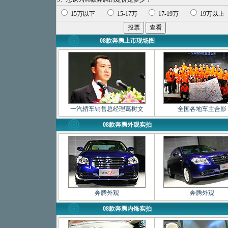
15万以下
15-17万
17-19万
19万以上
08款奔腾上市现场图
一汽轿车销售总经理葛树文
全国各地车主合影
08款奔腾外观实拍
奔腾外观
奔腾外观
08款奔腾内饰实拍