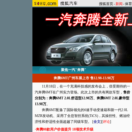
搜狐首页
-
新闻
-
体育
聚焦一汽"奔腾"
奔腾6MT广州车展上市 售12.98-13.98万
11月18日，在一个充满科技感的发布会上，倍受期待的一
汽奔腾6MT在广州实力登场。此次上市的共有两款车型，
售价
分别为：奔腾6MT 2.0L舒适型12.98万、奔腾6MT 2.0L豪华型
13.98万
。
奔腾6MT配备了国际领先的6速手动变速箱和新一代2.0L
MZR发动机、采用了全息智控系统(TiCS)，其操控性、燃油经
济性和舒适性全面超越了同级车型。 [
全文
][
评论
]
·奔腾08款用户价值提升 18项技术升级