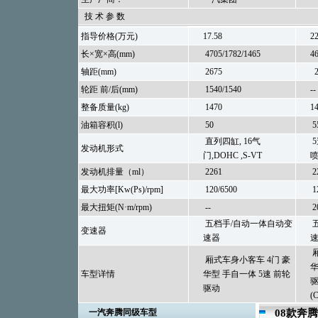
技 术 参 数
指导价格(万元)
17.58
22
长×宽×高(mm)
4705/1782/1465
4
轴距(mm)
2675
2
轮距 前/后(mm)
1540/1540
--
整备质量(kg)
1470
1
油箱容积(l)
50
5
直列四缸, 16气
5
发动机形式
门,DOHC ,S-VT
发动机排量（ml）
2261
2
最大功率[Kw(Ps)/rpm]
120/6500
1
最大扭矩(N·m/rpm)
--
2
五档手/自动一体自动变
变速器
速器
厢
厢式车身小客车 4门 豪
华
车型详情
华型 手自一体 5速 前轮
驱
驱动
(
一汽奔腾同级车型
08款奔