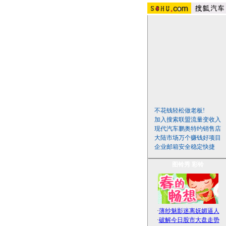
不花钱轻松做老板!
加入搜索联盟流量变收入
现代汽车鹏奥特约销售店
大陆市场万个赚钱好项目
企业邮箱安全稳定快捷
图铃秀
彩铃
·
薄纱魅影迷离妩媚逼人
·
破解今日股市大盘走势