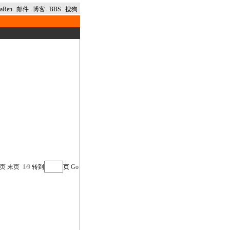
naRen
-
邮件
-
博客
-
BBS
-
搜狗
页
末页
1/9
转到
页
Go