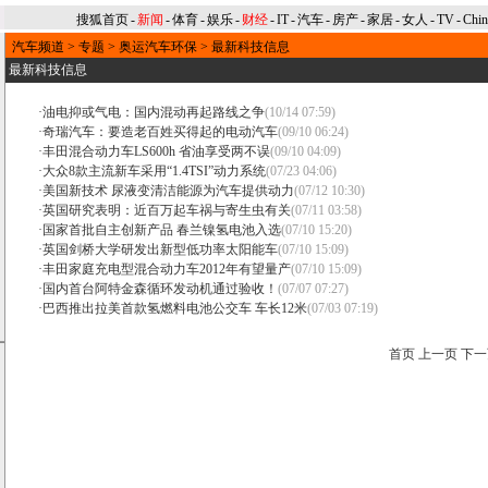
搜狐首页
-
新闻
-
体育
-
娱乐
-
财经
-
IT
-
汽车
-
房产
-
家居
-
女人
-
TV
-
Chi
汽车频道
>
专题
>
奥运汽车环保
>
最新科技信息
最新科技信息
·
油电抑或气电：国内混动再起路线之争
(10/14 07:59)
·
奇瑞汽车：要造老百姓买得起的电动汽车
(09/10 06:24)
·
丰田混合动力车LS600h 省油享受两不误
(09/10 04:09)
·
大众8款主流新车采用“1.4TSI”动力系统
(07/23 04:06)
·
美国新技术 尿液变清洁能源为汽车提供动力
(07/12 10:30)
·
英国研究表明：近百万起车祸与寄生虫有关
(07/11 03:58)
·
国家首批自主创新产品 春兰镍氢电池入选
(07/10 15:20)
·
英国剑桥大学研发出新型低功率太阳能车
(07/10 15:09)
·
丰田家庭充电型混合动力车2012年有望量产
(07/10 15:09)
·
国内首台阿特金森循环发动机通过验收！
(07/07 07:27)
·
巴西推出拉美首款氢燃料电池公交车 车长12米
(07/03 07:19)
首页
上一页
下一