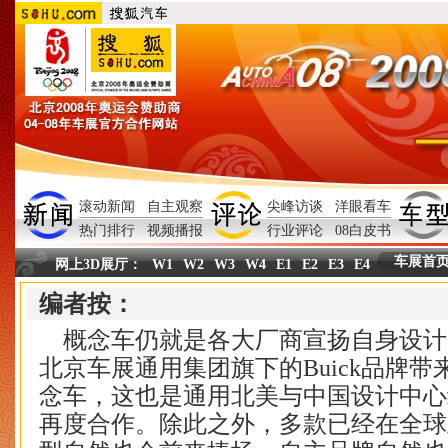
滚动新闻
自主观察
尖峰访谈
洋眼看车
热门排行
视频播报
行业评论
08白皮书
车展首
网上3D展厅
：
W1
W2
W3
W4
E1
E2
E3
E4
编者按：
概念车仍就是各大厂商宣扬自身设计
北京车展通用集团旗下的Buick品牌带来全
念车，这也是通用北美与中国设计中心继R
再度合作。除此之外，多款已经在全球