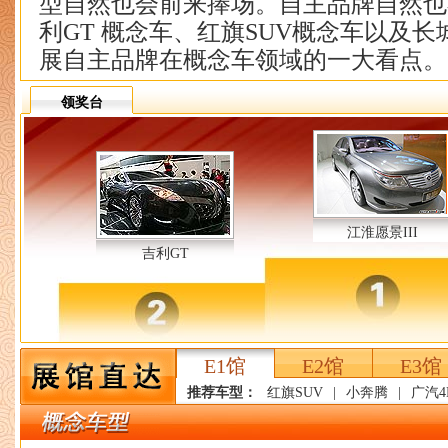
型自然也会前来捧场。自主品牌自然也
利GT 概念车、红旗SUV概念车以及
展自主品牌在概念车领域的一大看点。
领奖台
江淮愿景III
吉利GT
E1馆
E2馆
E3馆
推荐车型：
红旗SUV
|
小奔腾
|
广汽4