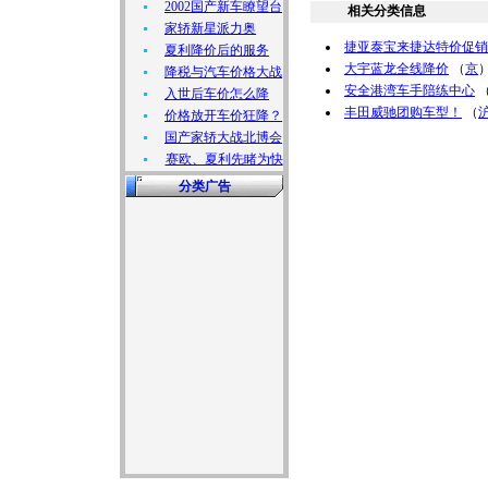
2002国产新车瞭望台
相关分类信息
家轿新星派力奥
捷亚泰宝来捷达特价促销
夏利降价后的服务
大宇蓝龙全线降价
（
京
降税与汽车价格大战
安全港湾车手陪练中心
入世后车价怎么降
丰田威驰团购车型！
（
价格放开车价狂降？
国产家轿大战北博会
赛欧、夏利先睹为快
分类广告