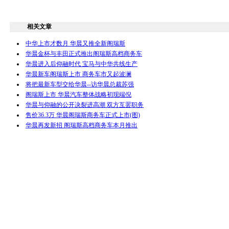
相关文章
中华上市才数月 华晨又推全新阁瑞斯
华晨金杯与丰田正式推出阁瑞斯高档商务车
华晨进入后仰融时代 宝马与中华共线生产
华晨新车阁瑞斯上市 商务车市又起波澜
将把最新车型交给华晨--访华晨总裁苏强
阁瑞斯上市 华晨汽车整体战略初现端倪
华晨与仰融的公开决裂进高潮 双方互罢职务
售价36.3万 华晨阁瑞斯商务车正式上市(图)
华晨再发新招 阁瑞斯高档商务车本月推出