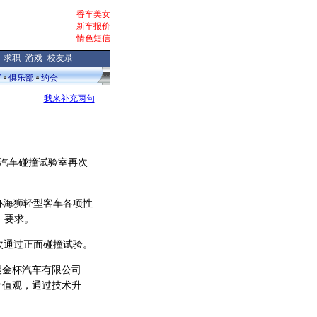
香车美女
新车报价
情色短信
-
求职
-
游戏
-
校友录
V
俱乐部
约会
我来补充两句
学汽车碰撞试验室再次
海狮轻型客车各项性
）要求。
次通过正面碰撞试验。
晨金杯汽车有限公司
价值观，通过技术升