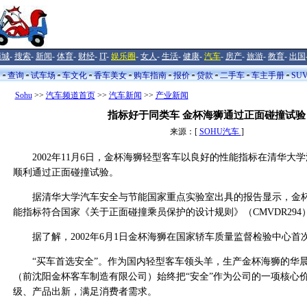
商城
-
搜索
-
新闻
-
体育
-
财经
-
IT
-
娱乐圈
-
女人
-
生活
-
健康
-
汽车
-
房产
-
旅游
-
教育
-
出国
闻
查询
试车场
车文化
香车美女
购车指南
报价
贷款
二手车
车主手册
SU
Sohu
>>
汽车频道首页
>>
汽车新闻
>>
产业新闻
指标好于同类车 金杯海狮通过正面碰撞试验
来源：[
SOHU汽车
]
2002年11月6日，金杯海狮轻型客车以良好的性能指标在清华大
顺利通过正面碰撞试验。
据清华大学汽车安全与节能国家重点实验室出具的报告显示，金杯
能指标符合国家《关于正面碰撞乘员保护的设计规则》（CMVDR294
据了解，2002年6月1日金杯海狮在国家轿车质量监督检验中心首
“买车首选安全”。作为国内轻型客车领头羊，生产金杯海狮的华
（前沈阳金杯客车制造有限公司）始终把“安全”作为公司的一项核心
级、产品出新，满足消费者需求。