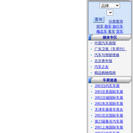
分类查询
轿车
跑车
旅行车
概念车
客车
货车
媒体专区
中国汽车画报
广东卫视《车周刊》
汽车与驾驶维修
北京青年报
汽车之友
精品购物指南
车展速递
2003日内瓦车展
2003北美国际车展
2002汉城国际车展
2002东京国际车展
天津车展香车美女
2002北京国际车展
第23届曼谷汽车展
2001上海国际车展