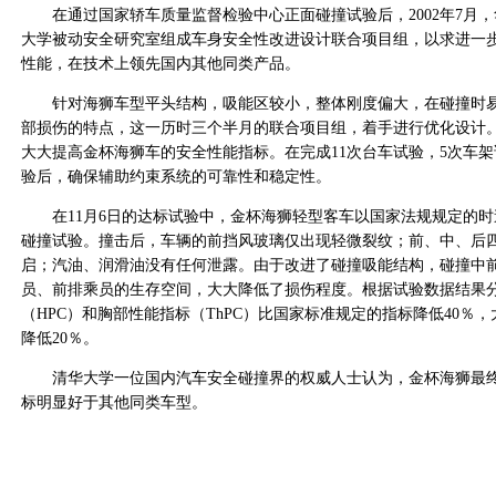
在通过国家轿车质量监督检验中心正面碰撞试验后，2002年7月，
大学被动安全研究室组成车身安全性改进设计联合项目组，以求进一
性能，在技术上领先国内其他同类产品。
针对海狮车型平头结构，吸能区较小，整体刚度偏大，在碰撞时易
部损伤的特点，这一历时三个半月的联合项目组，着手进行优化设计
大大提高金杯海狮车的安全性能指标。在完成11次台车试验，5次车
验后，确保辅助约束系统的可靠性和稳定性。
在11月6日的达标试验中，金杯海狮轻型客车以国家法规规定的时速4
碰撞试验。撞击后，车辆的前挡风玻璃仅出现轻微裂纹；前、中、后
启；汽油、润滑油没有任何泄露。由于改进了碰撞吸能结构，碰撞中
员、前排乘员的生存空间，大大降低了损伤程度。根据试验数据结果
（HPC）和胸部性能指标（ThPC）比国家标准规定的指标降低40％，
降低20％。
清华大学一位国内汽车安全碰撞界的权威人士认为，金杯海狮最终
标明显好于其他同类车型。