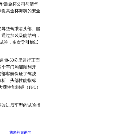
华晨金杯公司与清华
步提高金杯海狮的安全
导致驾乘者头部、腿
。通过加装吸能结构，
架试验，多次导引槽试
8-50公里进行正面
四个车门均能顺利开
前部客舱保证了驾驶
分析，头部性能指标
大腿性能指标（FPC）
改进后车型的试验指
我来补充两句