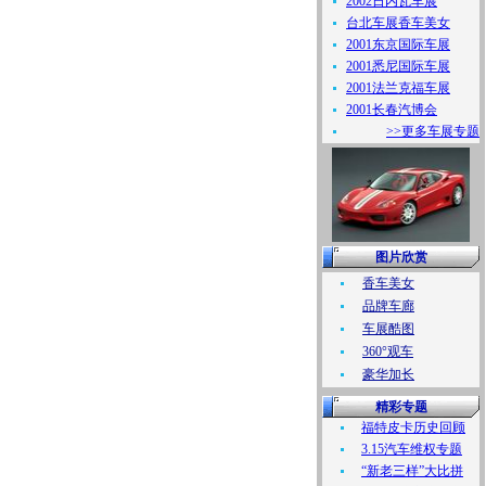
2002日内瓦车展
台北车展香车美女
2001东京国际车展
2001悉尼国际车展
2001法兰克福车展
2001长春汽博会
>>更多车展专题
图片欣赏
香车美女
品牌车廊
车展酷图
360°观车
豪华加长
精彩专题
福特皮卡历史回顾
3.15汽车维权专题
“新老三样”大比拼