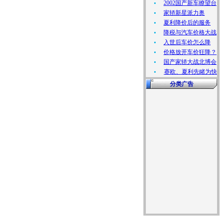
2002国产新车瞭望台
家轿新星派力奥
夏利降价后的服务
降税与汽车价格大战
入世后车价怎么降
价格放开车价狂降？
国产家轿大战北博会
赛欧、夏利先睹为快
分类广告