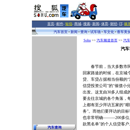
首页
-
邮件
-
短信
-
商城
-
搜索
-
新闻
-
体育
-
财经
-
IT
-
娱
汽车首页
新闻
查询
试车场
车文化
香车美
Sohu
>>
汽车频道首页
>>
汽
汽车
春节前，当大多数市民
回家路途的时候，在京城
贷、车贷占据相当份额的“
信贷投资公司”的“催债小
出发。这支由30多人组成
要去往京城的各个角落，
上都有至少拜访五家的“艰
务”。而他们要拜访的目标
也非常明确———200多位
款黑名单”的个人信贷客户
汽车查询