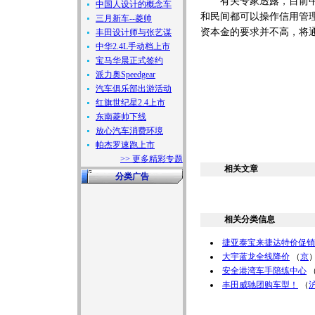
有关专家透露，目前中国
中国人设计的概念车
和民间都可以操作信用管
三月新车--菱帅
资本金的要求并不高，将
丰田设计师与张艺谋
中华2.4L手动档上市
宝马华晨正式签约
派力奥Speedgear
汽车俱乐部出游活动
红旗世纪星2.4上市
东南菱帅下线
放心汽车消费环境
帕杰罗速跑上市
>> 更多精彩专题
相关文章
分类广告
相关分类信息
捷亚泰宝来捷达特价促销
大宇蓝龙全线降价
（
京
安全港湾车手陪练中心
丰田威驰团购车型！
（