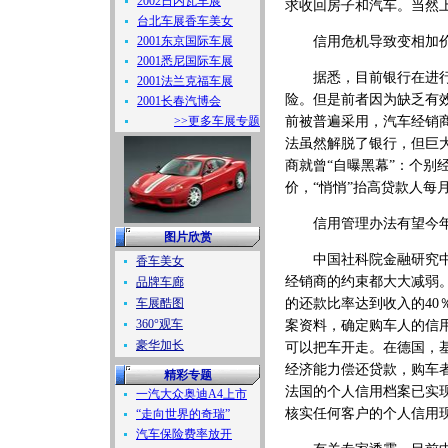
2002日内瓦车展
求收回房子和汽车。当然
台北车展香车美女
2001东京国际车展
信用危机导致变相加
2001悉尼国际车展
据悉，目前银行在进行汽
2001法兰克福车展
险。但是前者因为缺乏有
2001长春汽博会
>>更多车展专题
前被普遍采用，汽车经销
法虽然解脱了银行，但巨
商就曾“自曝黑幕”：个
价，“悄悄”抬高贷款人每
信用管理办法有望今
图片欣赏
中国社科院金融研究中心
香车美女
经销商的约束都大大减弱
品牌车廊
车展酷图
的还款比率达到收入的4
360°观车
案资料，确定购车人的信
豪华加长
可以把车开走。在德国，
经济能力偿还贷款，购车
精彩专题
法国的个人信用档案已实
一汽大众奥迪A4上市
核实任何客户的个人信用
“走向世界的奇瑞”
汽车保险费率放开