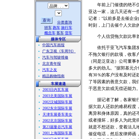
年前上门催债的绝不仅
亚达一家，这几天还有一
记者：“以前多是去催企
分类查询
时刻，上门去催个人欠款
轿车
跑车
旅行车
概念车
客车
货车
个人信贷拖欠款比率首
媒体专区
中国汽车画报
依托于亚飞汽车集团发展
广东卫视《车周刊》
不拖欠银行的款项，收客
汽车与驾驶维修
（同是泛亚达）公司董事
北京青年报
多大的劲儿。”据郭基元介
汽车之友
有30％的客户没有及时还
精品购物指南
了等因素的善意欠款，我
车展速递
于恶意欠款或无偿还能力。
2003日内瓦车展
2003北美国际车展
据记者了解，各家银行和
2002汉城国际车展
据欠款人还款的难易程度
2002东京国际车展
离异和身体原因，真的还
天津车展香车美女
或者撞坏，好多人为此觉
2002北京国际车展
第23届曼谷汽车展
就是不想还款，变着法儿
2001上海国际车展
催促电话，然后发律师函