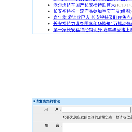
沃尔沃轿车国产长安福特胜算大
(10/13 14
长安福特携一流产品参加重庆车展(组图)
嘉年华 蒙迪欧已入 长安福特又盯住焦点
长安福特力谋突围嘉年华降价1万撼动低
第一家长安福特经销现身 嘉年华登陆上
■
请发表您的看法
用 户：
您要为您所发的言论的后果负责，故请各位
留 言：