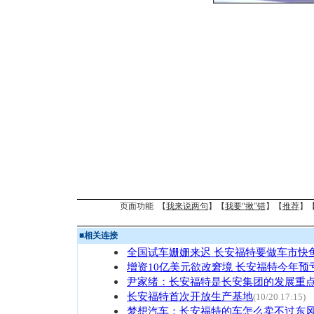
页面功能 【
我来说两句
】【
我要“揪”错
】【
推荐
】
■
相关连接
全国试车姗姗来迟 长安福特要做车市快
增资10亿美元欲改窘境 长安福特今年预
尹家绪：长安福特是长安集团的发展重
长安福特首次开放生产基地
(10/20 17:15)
梦想汽车：长安福特的车怎么卖不过东