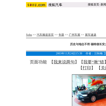
搜狐首页
-
新
Sohu
>>
汽车频道首页
>>
专题
>>
广州车展
>>
展车速递
历史与地位不符 福特借长安
2003年11月24日15:39 作者：汪
页面功能 【
我来说两句
】【
我要“揪”错
【
打印
】 【
关