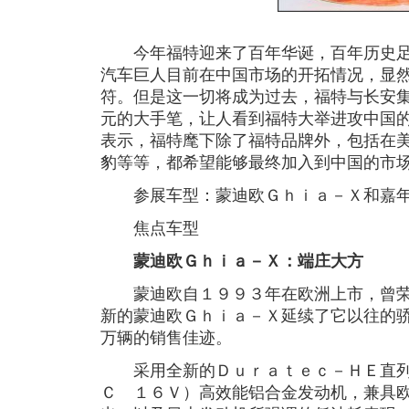
今年福特迎来了百年华诞，百年历史足
汽车巨人目前在中国市场的开拓情况，显
符。但是这一切将成为过去，福特与长安
元的大手笔，让人看到福特大举进攻中国的
表示，福特麾下除了福特品牌外，包括在
豹等等，都希望能够最终加入到中国的市
参展车型：蒙迪欧Ｇｈｉａ－Ｘ和嘉
焦点车型
蒙迪欧Ｇｈｉａ－Ｘ：端庄大方
蒙迪欧自１９９３年在欧洲上市，曾荣
新的蒙迪欧Ｇｈｉａ－Ｘ延续了它以往的
万辆的销售佳迹。
采用全新的Ｄｕｒａｔｅｃ－ＨＥ直列
Ｃ １６Ｖ）高效能铝合金发动机，兼具