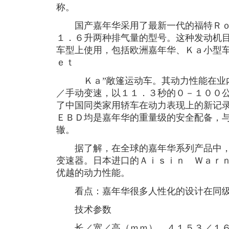
称。
国产嘉年华采用了最新一代的福特Ｒｏ
１．６升两种排气量的型号。这种发动机
车型上使用，包括欧洲嘉年华、Ｋａ小型车
ｅｔ
Ｋａ”敞篷运动车。其动力性能在业内
／手动变速，以１１．３秒的０－１００
了中国同类家用轿车在动力表现上的新记
ＥＢＤ均是嘉年华的重量级的安全配备，
辙。
据了解，在全球的嘉年华系列产品中，
变速器。日本进口的Ａｉｓｉｎ Ｗａｒ
优越的动力性能。
看点：嘉年华很多人性化的设计在同级
技术参数
长／宽／高（ｍｍ） ４１５３／１６