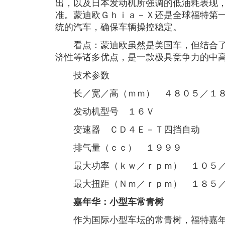
出，以及日本发动机所强调的低油耗表现
准。蒙迪欧Ｇｈｉａ－Ｘ还是全球福特第
统的汽车，确保车辆操控稳定。
看点：蒙迪欧虽然是美国车，但结合了
济性等诸多优点，是一款极具竞争力的中
技术参数
长／宽／高（ｍｍ） ４８０５／１８
发动机型号 １６Ｖ
变速器 ＣＤ４Ｅ－Ｔ四挡自动
排气量（ｃｃ） １９９９
最大功率（ｋｗ／ｒｐｍ） １０５／
最大扭距（Ｎｍ／ｒｐｍ） １８５／
嘉年华：小型车常青树
作为国际小型车坛的常青树，福特嘉年