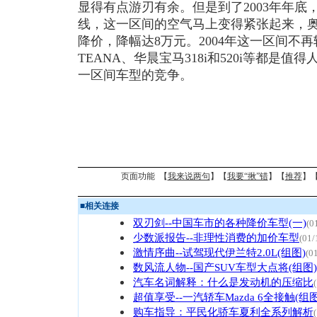
显得有点游刃有余。但是到了2003年年底
线，这一区间的空气马上变得紧张起来，奥
降价，降幅达8万元。2004年这一区间不
TEANA、华晨宝马318i和520i等都是
一区间车型的竞争。
页面功能 【
我来说两句
】【
我要“揪”错
】【
推荐
】
■
相关连接
双刃剑--中国车市的各种降价车型(一)
(0
少数派报告--非理性消费的加价车型
(01/
激情序曲--试驾现代伊兰特2.0L(组图)
(0
数风流人物--国产SUV车型大点将(组图)
汽车名词解释：什么是发动机的压缩比
超值享受--一汽轿车Mazda 6全接触(组图
购车指导：平民化骄车夏利全系列解析