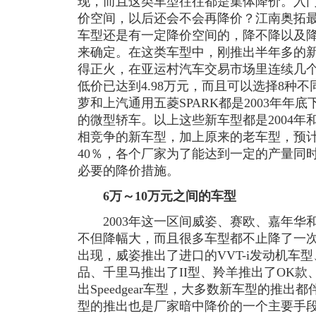
现，而且这类车型往往都是集体降价。入
价空间，以后还会不会再降价？江南奥拓最低
车型还是有一定降价空间的，降不降以及
来确定。在这类车型中，刚推出半年多的新
得正火，在亚运村汽车交易市场里连续几
低价已达到4.98万元，而且可以选择8种
萝和上汽通用五菱SPARK都是2003年年
的微型轿车。以上这些新车型都是2004
相竞争的新车型，加上原来的老车型，预计整
40％，各个厂家为了能达到一定的产量同
必要的降价措施。
6万～10万元之间的车型
2003年这一区间威姿、赛欧、嘉年华和
不但降幅大，而且很多车型都不止降了一次
出现，威姿推出了进口的VVT-i发动机车
品、千里马推出了II型、羚羊推出了OK
出Speedgear车型，大多数新车型的推
型的推出也是厂家暗中降价的一个主要手段