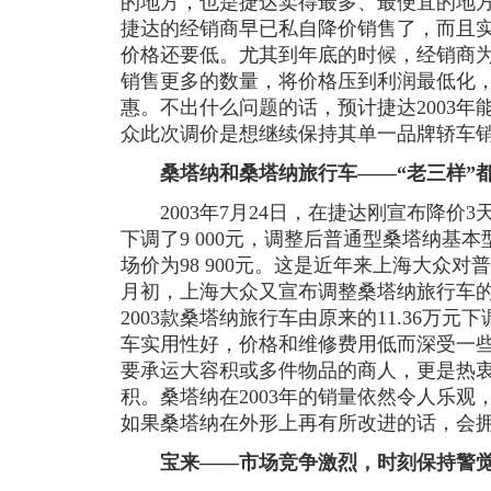
的地方，也是捷达卖得最多、最便宜的地
捷达的经销商早已私自降价销售了，而且
价格还要低。尤其到年底的时候，经销商
销售更多的数量，将价格压到利润最低化
惠。不出什么问题的话，预计捷达2003年
众此次调价是想继续保持其单一品牌轿车
桑塔纳和桑塔纳旅行车——“老三样”
2003年7月24日，在捷达刚宣布降价
下调了9 000元，调整后普通型桑塔纳基
场价为98 900元。这是近年来上海大众
月初，上海大众又宣布调整桑塔纳旅行车
2003款桑塔纳旅行车由原来的11.36万元下
车实用性好，价格和维修费用低而深受一
要承运大容积或多件物品的商人，更是热
积。桑塔纳在2003年的销量依然令人乐观
如果桑塔纳在外形上再有所改进的话，会
宝来——市场竞争激烈，时刻保持警