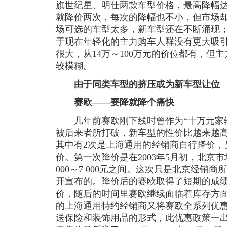
旗世纪星、明仕两款车型价格，最高降幅达5
就降价两次，每次的降幅也不小，但市场
场可选的车型太多，新车型还在不断涌现
于现在年轻化的主力购车人群没有更大吸
很大，从14万～100万元的价位都有，但
较模糊。
由于同类车型的挤压或为新车型让位
赛欧——要降就降个痛快
几年前赛欧刚下线时曾作为“十万元家轿
被后来者所打破，新车型的性价比越来越高。
其中有2次是上海通用的经销商自行降价，
价。第一次降价是在2003年5月初，北京
000～7 000元之间。这次只是北京经销
开宣布的。降价后的赛欧取得了短期的成
价，随后的时间里赛欧继续面临着库存方面的
的上海通用特约经销商又将赛欧全系列优惠1
送保险和装饰用品的形式，此优惠政策一