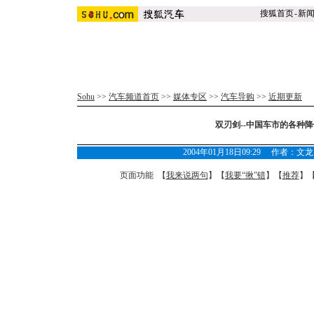
搜狐首页
-
新
Sohu
>>
汽车频道首页
>>
媒体专区
>>
汽车导购
>>
近期更新
双刃剑--中国车市的各种降
2004年01月18日09:29 作者
页面功能 【
我来说两句
】【
我要“揪”错
】【
推荐
】