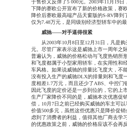
于售价又反弹了5 000元。2003年11月
下降的赛欧公开宣布了新的价格政策，赛欧全
降价后赛欧最高端产品天窗版的S-RV降到了
仅为7.48万元，是同级别经济型轿车中的
威驰——对手逼得很紧
从2003年10月8日至12月31日，凡是购
元。尽管厂家表示这是威驰上市一周年之
普遍认为，威驰的价格松动与飞度热销所
和飞度都属于小型家用轿车，在实用性和
车风格。如果说威驰的排量比飞度大，不
没有投入生产的威驰DLX的排量则和飞度一
度相差1.7万元，而且还少了ABS、中控
因此飞度的定价还是一步到位的，它的上
生产厂家降价不同的是，威驰本次优惠促
偿，10月7日之前已经购买威驰的车主可
价值500多元，虽然这些优惠只是降价促销
虑到了消费者的利益，值得其他厂商去学
的优惠政策之前，威驰的价格应该不会再