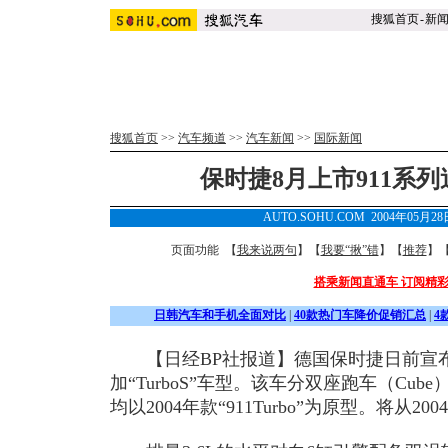
搜狐首页
-
新
搜狐首页
>>
汽车频道
>>
汽车新闻
>>
国际新闻
保时捷8月上市911系列追加
AUTO.SOHU.COM 2004年05月2
页面功能 【
我来说两句
】【
我要“揪”错
】【
推荐
】
搭乘新闻直通车 订阅精
日韩汽车和手机全面对比
|
40款热门车降价促销汇总
|
4
【日经BP社报道】德国保时捷日前宣布将
加“TurboS”车型。该车分双座跑车（Cube）和
均以2004年款“911Turbo”为原型。将从20