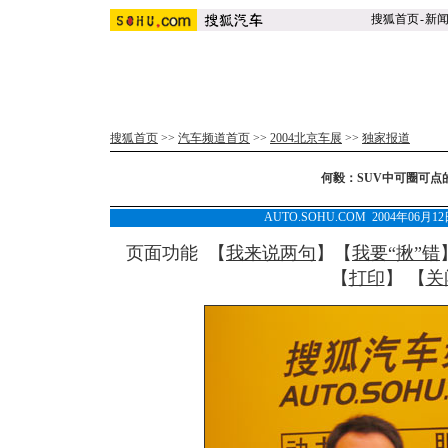
搜狐首页
-
新
搜狐首页
>>
汽车频道首页
>>
2004北京车展
>>
独家报道
何毅：SUV中可圈可点
AUTO.SOHU.COM 2004年06月
页面功能 【
我来说两句
】【
我要“揪”错
【
打印
】 【
关