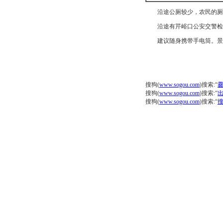
沿途公厕较少，农民的厕
沿途有芹峪口公安交警检查
建议随身携带手电筒。景区
搜狗(
www.sogou.com
)搜索:“
搜狗(
www.sogou.com
)搜索:“
搜狗(
www.sogou.com
)搜索:“