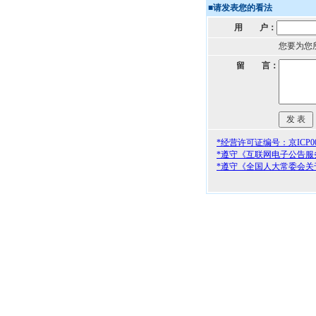
■
请发表您的看法
用 户：
您要为您
留 言：
*经营许可证编号：京ICP000
*遵守《互联网电子公告服
*遵守《全国人大常委会关