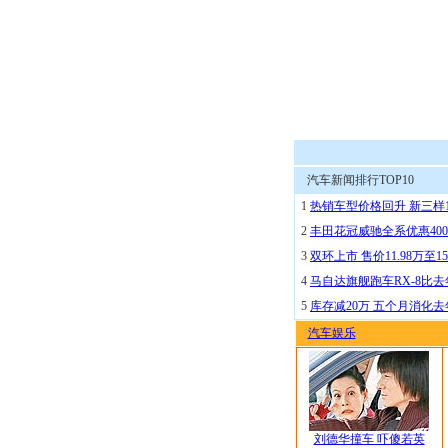
汽车新闻排行TOP10
1
热销车型价格回升 新三样
2
丰田花冠威驰全系优惠400
3
双环上市 售价11.98万至15
4
马自达旗舰跑车RX-8比去
5
库存减20万 五个月消化
汽车娱乐
刘德华撞车 吓傻若英