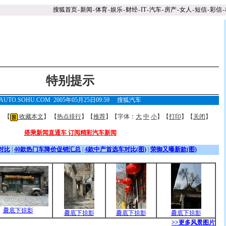
搜狐首页
-
新闻
-
体育
-
娱乐
-
财经
-
IT
-
汽车
-
房产
-
女人
-
短信
-
彩信
-
特别提示
AUTO.SOHU.COM 2005年05月25日09:59
搜狐汽车
】 【
收藏本文
】 【
热点排行
】【
推荐
】【字体：
大
中
小
】【
打印
】【
关闭
】
搭乘新闻直通车 订阅精彩汽车新闻
对比
|
40款热门车降价促销汇总
|
4款中产首选车对比(图)
|
荣御又曝新款(图)
爨底下掠影
爨底下掠影
爨底下掠影
爨底下掠影
>>更多风景图片