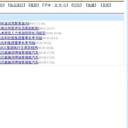
句
】【
热点排行
】【
推荐
】【字体：
大
中
小
】【
打印
】 【
收藏
】 【
关闭
】
长途试驾新奥迪A6
(04/12 12:18)
道推出明星评论员奖励机制
(06/12 22:17)
马来西亚人力资源部部长冯镇安
(05/30 19:30)
访吉利控股集团董事长李书福
(05/30 18:13)
访吉利集团董事长李书福
(05/30 20:56)
IGC集团执行主席苏锦鸿
(05/30 18:46)
司总裁施润博做客搜狐汽车
(05/30 17:29)
司总裁施润博做客搜狐汽车
(05/30 17:29)
司总裁施润博做客搜狐汽车
(05/30 17:29)