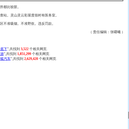
所都比较脏。
站。灵山灵云彩屋度假村有医务室。
不准吸烟。不准野炊。违反罚款。
（ 责任编辑：张曙曦 ）
爨底下
”,共找到
3,522
个相关网页.
出游
”,共找到
1,851,299
个相关网页.
搜狐汽车
”,共找到
2,629,420
个相关网页.