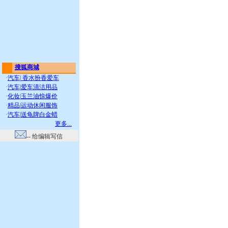
搜狐商城
·
汽车
|
香水扮香爱车
·
汽车
|
爱车清洁用品
·
化妆
|
玉兰油惊爆价
·
精品
|
运动休闲服饰
·
汽车
|
送龟牌白金蜡
更多...
-- 给编辑写信