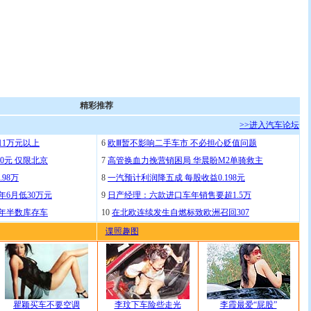
精彩推荐
>>进入汽车论坛
11万元以上
6
欧Ⅲ暂不影响二手车市 不必担心贬值问题
0元 仅限北京
7
高管换血力挽营销困局 华晨盼M2单骑救主
.98万
8
一汽预计利润降五成 每股收益0.198元
年6月低30万元
9
日产经理：六款进口车年销售要超1.5万
去年半数库存车
10
在北欧连续发生自燃标致欧洲召回307
谍照趣图
瞿颖买车不要空调
李玟下车险些走光
李霞最爱“屁股”