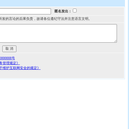
匿名发出：
所发的言论的后果负责，故请各位遵纪守法并注意语言文明。
00008号
务管理规定》
于维护互联网安全的规定》