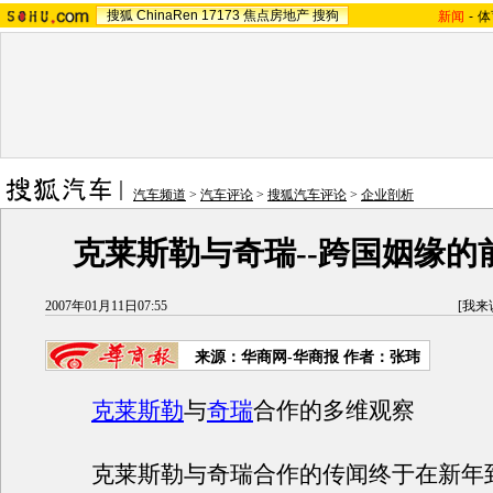
搜狐
ChinaRen
17173
焦点房地产
搜狗
新闻
-
体
汽车频道
>
汽车评论
>
搜狐汽车评论
>
企业剖析
克莱斯勒与奇瑞--跨国姻缘的
2007年01月11日07:55
[
我来
来源：华商网-华商报 作者：张玮
克莱斯勒
与
奇瑞
合作的多维观察
克莱斯勒与奇瑞合作的传闻终于在新年