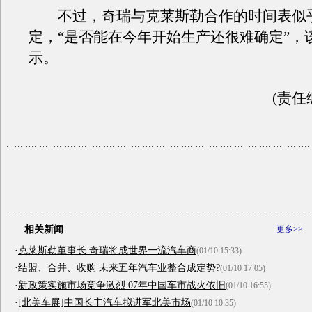
不过，奇瑞与克莱斯勒合作的时间表似
定，“是否能在今年开始生产还很难确定”，
示。
(责任
相关新闻
更多>>
·
克莱斯勒董事长 奇瑞将成世界一流汽车商
(01/10 15:33)
·
结盟、合并、收购 未来五年汽车业整合成定势?
(01/10 17:05)
·
新政策实施市场竞争激烈 07年中国车市战火依旧
(01/10 16:55)
·
[北美车展]中国长丰汽车拟进军北美市场
(01/10 10:35)