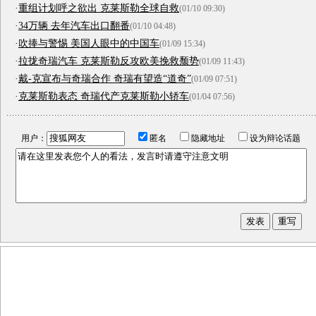
·
重组计划呼之欲出 克莱斯勒全球自救
(01/10 09:30)
·
34万辆 去年汽车出口翻番
(01/10 04:48)
·
吹捧与警惕 美国人眼中的中国车
(01/09 15:34)
·
拉拢奇瑞汽车 克莱斯勒反攻欧美挽救颓势
(01/09 11:43)
·
戴-克宣布与奇瑞合作 奇瑞有望造“道奇”
(01/09 07:51)
·
克莱斯勒表态 奇瑞代产克莱斯勒小轿车
(01/04 07:56)
用户：
匿名
隐藏地址
设为辩论话题