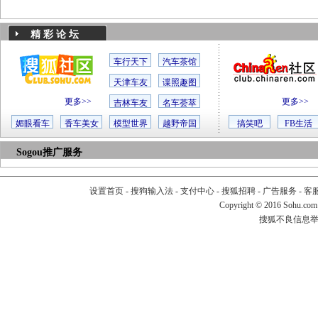
精 彩 论 坛
车行天下
汽车茶馆
天津车友
谍照趣图
更多>>
更多>>
吉林车友
名车荟萃
媚眼看车
香车美女
模型世界
越野帝国
搞笑吧
FB生活
Sogou推广服务
设置首页
-
搜狗输入法
-
支付中心
-
搜狐招聘
-
广告服务
-
客
Copyright
©
2016 Sohu.com
搜狐不良信息