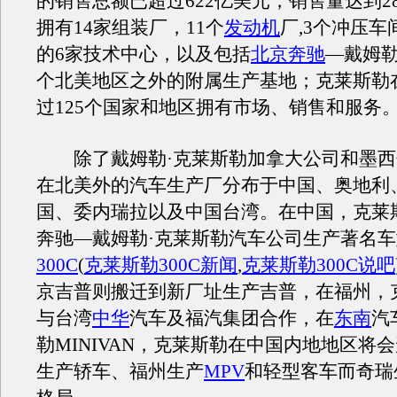
的销售总额已超过622亿美元，销售量达到2
拥有14家组装厂，11个
发动机
厂,3个冲压
的6家技术中心，以及包括
北京奔驰
—戴姆勒
个北美地区之外的附属生产基地；克莱斯勒
过125个国家和地区拥有市场、销售和服务
除了戴姆勒·克莱斯勒加拿大公司和墨西
在北美外的汽车生产厂分布于中国、奥地利
国、委内瑞拉以及中国台湾。在中国，克莱
奔驰—戴姆勒·克莱斯勒汽车公司生产著名车
300C
(
克莱斯勒300C新闻
,
克莱斯勒300C说吧
京吉普则搬迁到新厂址生产吉普，在福州，
与台湾
中华
汽车及福汽集团合作，在
东南
汽
勒MINIVAN，克莱斯勒在中国内地地区将
生产轿车、福州生产
MPV
和轻型客车而奇瑞