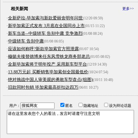
相关新闻
更多>>
·
全新萨拉-毕加索与新款爱丽舍明年问世
(12/20 09:59)
·
新毕加索正式发布 3月底在全国同步上市
(01/15 11:22)
·
新车当道--中级轿车 告别中庸 竞争激烈
(01/08 08:24)
·
中级轿车 告别中庸
(01/08 06:05)
·
应该如何称呼?新款毕加索官方照泄露
(01/07 10:54)
·
穆懿夫接替德博来任东风雪铁龙商务部老总
(01/05 08:02)
·
全新毕加索将于明年投产 采用新车型平台
(12/19 14:30)
·
13.88万元起 买断销售毕加索创全国最低价
(10/24 07:54)
·
绝对挑战中国人审美观的勇敢车型盘点(组图)
(10/11 10:48)
·
旧款同时包销 毕加索最高折扣达四万
(06/01 10:27)
用户：
匿名
隐藏地址
设为辩论话题