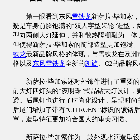
第一眼看到东风
雪铁龙
新萨拉·毕加索
疑是车身前脸饱满的“双人字型齿轮”造型，
型向两侧大灯延伸，并和散热隔栅融为一体
但使得新萨拉·毕加索的前部造型更加饱满
铁龙
最新品牌风格的体现，与雪铁龙在欧洲
格以及
东风雪铁龙
全新的
凯旋
、C2的品牌
新萨拉·毕加索还对外饰件进行了重要的
前大灯四灯头的“夜明珠”式晶钻大灯设计，
透。后尾灯也进行了时尚化设计，呈现时尚
后尾门增加了带有“CITROEN ”标识的镀铬
罩，造型特征更加符合国人的审美习惯。
新萨拉·毕加索作为一款外观水滴造型设