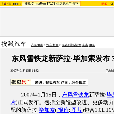
搜狐
ChinaRen
17173
焦点房地产
搜狗
新闻
-
体
汽车频道
>
汽车新闻
>
车市新闻-降价,车市,购车
东风雪铁龙新萨拉·毕加索发布 
2007年01月15日14:32
[
我来
来源：搜狐汽车 作者：综合报道
2007年1月15日，
东风雪铁龙
新萨拉·
毕
片
)正式发布。包括全新造型改进、更多动
配的新萨拉·
毕加索
(
报价
;
图片
)包含1.6L 16