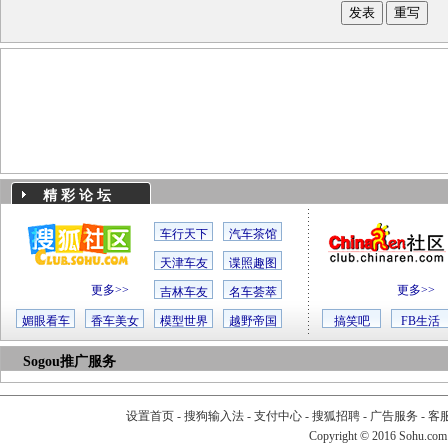
精 彩 论 坛
车行天下
汽车茶馆
天津车友
谍照趣图
更多>>
更多>>
吉林车友
名车荟萃
媚眼看车
香车美女
模型世界
越野帝国
搞笑吧
FB生活
Sogou推广服务
设置首页
-
搜狗输入法
-
支付中心
-
搜狐招聘
-
广告服务
-
客
Copyright
©
2016 Sohu.com