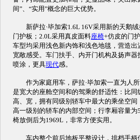
间”、“实用”概念的巨大优势。
新萨拉·毕加索1.6L 16V采用新的天鹅
门护板；2.0L采用真皮面料
座椅
+仿皮的门
车型均采用浅色新内饰和浅色地毯，营造出
宽敞感受。车门扶手、内开门机构及扬声器
喷涂，更具
现代
感。
作为家庭用车，萨拉·毕加索一直为人所
是宽大的座舱空间和的驾乘的舒适性：比同
高、宽，拥有同级别轿车中最大的乘坐空间
高一级别的轿车的内部空间；行李厢容量为5
椅放倒后为1969L，非常方便实用。
车内整个前后地板平整设计，排档手柄