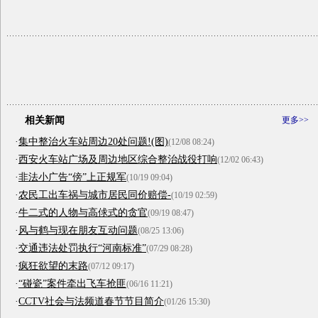
相关新闻
更多>>
·
集中整治火车站周边20处问题!(图)
(12/08 08:24)
·
西安火车站广场及周边地区综合整治战役打响
(12/02 06:43)
·
非法小广告“傍”上正规军
(10/19 09:04)
·
农民工出车祸与城市居民同价赔偿-
(10/19 02:59)
·
牛二式的人物与高俅式的贪官
(09/19 08:47)
·
风与鹤与现在朋友互动问题
(08/25 13:06)
·
交通违法处罚执行“河南标准”
(07/29 08:28)
·
疯狂欲望的末路
(07/12 09:17)
·
“碰瓷”案件牵出飞车抢匪
(06/16 11:21)
·
CCTV社会与法频道春节节目简介
(01/26 15:30)