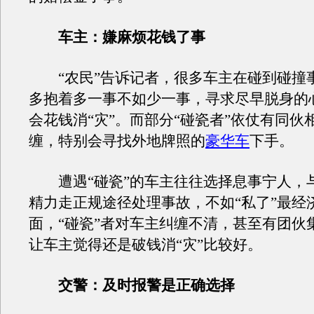
车主：嫌麻烦花钱了事
“农民”告诉记者，很多车主在碰到碰撞
多抱着多一事不如少一事，寻求尽早脱身的
会花钱消“灾”。而部分“碰瓷者”依仗有同伙
缠，特别会寻找外地牌照的
豪华车
下手。
遭遇“碰瓷”的车主往往选择息事宁人，
精力走正规途径处理事故，不如“私了”最经
面，“碰瓷”者对车主纠缠不清，甚至有团伙
让车主觉得还是破钱消“灾”比较好。
交警：及时报警是正确选择