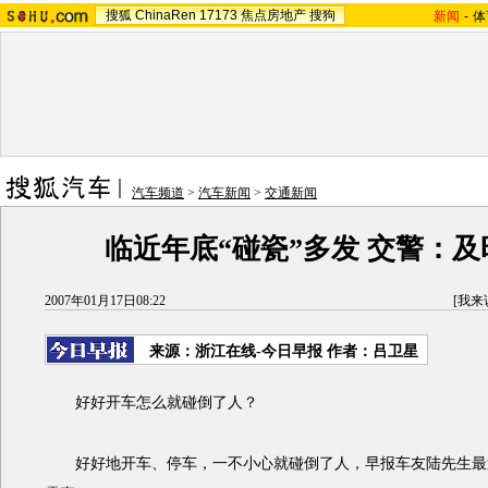
搜狐
ChinaRen
17173
焦点房地产
搜狗
新闻
-
体
汽车频道
>
汽车新闻
>
交通新闻
临近年底“碰瓷”多发 交警：
2007年01月17日08:22
[
我来
来源：浙江在线-今日早报 作者：吕卫星
好好开车怎么就碰倒了人？
好好地开车、停车，一不小心就碰倒了人，早报车友陆先生最