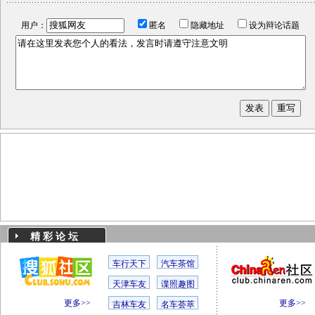
用户：
匿名
隐藏地址
设为辩论话题
精 彩 论 坛
车行天下
汽车茶馆
天津车友
谍照趣图
更多>>
更多>>
吉林车友
名车荟萃