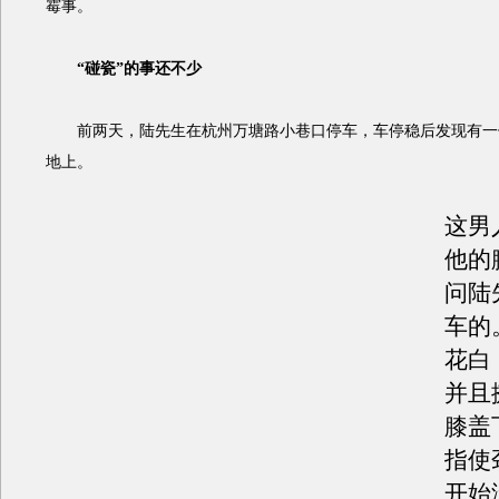
霉事。
“碰瓷”的事还不少
前两天，陆先生在杭州万塘路小巷口停车，车停稳后发现有一位
地上。
这男
他的
问陆
车的
花白
并且
膝盖
指使
开始