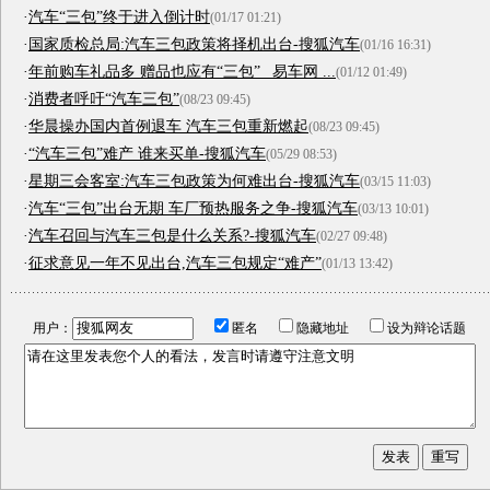
·
汽车“三包”终于进入倒计时
(01/17 01:21)
·
国家质检总局:汽车三包政策将择机出台-搜狐汽车
(01/16 16:31)
·
年前购车礼品多 赠品也应有“三包” _易车网 ...
(01/12 01:49)
·
消费者呼吁“汽车三包”
(08/23 09:45)
·
华晨操办国内首例退车 汽车三包重新燃起
(08/23 09:45)
·
“汽车三包”难产 谁来买单-搜狐汽车
(05/29 08:53)
·
星期三会客室:汽车三包政策为何难出台-搜狐汽车
(03/15 11:03)
·
汽车“三包”出台无期 车厂预热服务之争-搜狐汽车
(03/13 10:01)
·
汽车召回与汽车三包是什么关系?-搜狐汽车
(02/27 09:48)
·
征求意见一年不见出台,汽车三包规定“难产”
(01/13 13:42)
用户：
匿名
隐藏地址
设为辩论话题