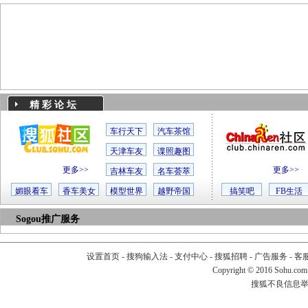
精 彩 论 坛
车行天下
汽车茶馆
天津车友
谍照趣图
更多>>
更多>>
吉林车友
名车荟萃
媚眼看车
香车美女
模型世界
越野帝国
搞笑吧
FB生活
Sogou推广服务
设置首页
-
搜狗输入法
-
支付中心
-
搜狐招聘
-
广告服务
-
客
Copyright
©
2016 Sohu.com
搜狐不良信息