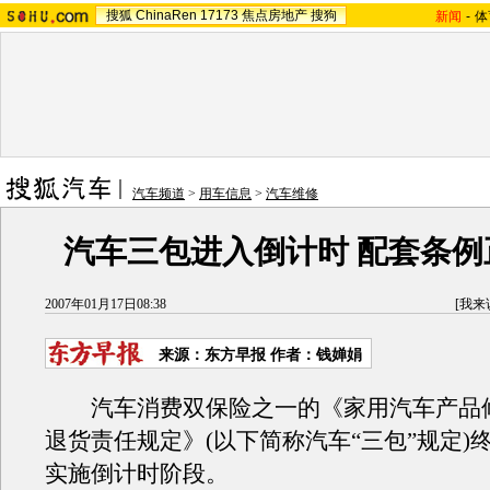
搜狐
ChinaRen
17173
焦点房地产
搜狗
新闻
-
体
汽车频道
>
用车信息
>
汽车维修
汽车三包进入倒计时 配套条例
2007年01月17日08:38
[
我来
来源：东方早报 作者：钱婵娟
汽车消费双保险之一的《家用汽车产品
退货责任规定》(以下简称汽车“三包”规定)
实施倒计时阶段。