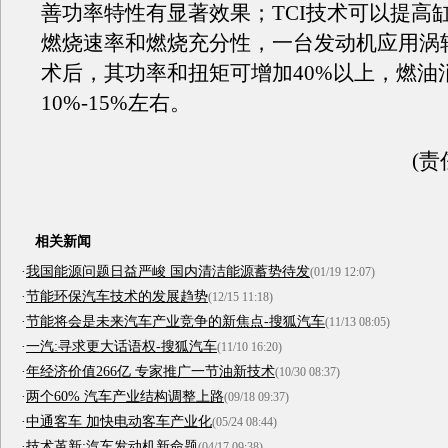
善功率特性有显著效果；TCI技术可以提高
燃烧速率和燃烧充分性，一台发动机应用涡
术后，其功率和扭矩可增加40%以上，燃油
10%-15%左右。
(责
相关新闻
·
我国能源问题日益严峻 国内清洁能源蓄势待发
(01/19 12:07)
·
节能环保汽车技术的发展趋势
(12/15 11:18)
·
节能将会是未来汽车产业竞争的新焦点-搜狐汽车
(11/13 08:05)
·
一汽:寻求更大话语权-搜狐汽车
(11/10 16:20)
·
年经济价值266亿 专家推广一节油新技术
(10/30 08:37)
·
两个60% 汽车产业结构调整上路
(09/18 09:37)
·
中通客车 加快电动客车产业化
(05/24 08:44)
·
技术革新:汽车发动机新命题
(04/17 09:38)