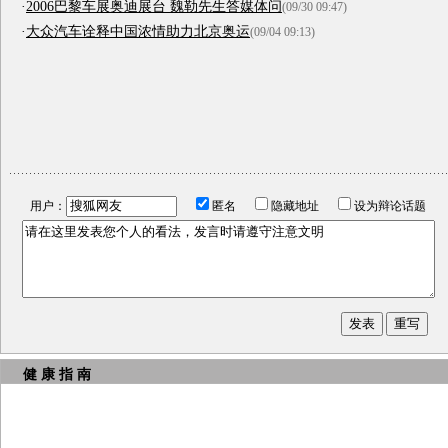
·
2006巴黎车展奥迪展台 魏勒先生答媒体问
(09/30 09:47)
·
大众汽车诠释中国浓情助力北京奥运
(09/04 09:13)
用户：
匿名
隐藏地址
设为辩论话题
健 康 指 南