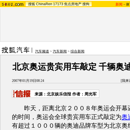
搜狐
ChinaRen
17173
焦点房地产
搜狗
新闻
-
体
汽车频道
>
汽车新闻
>
综合新闻
北京奥运贵宾用车敲定 千辆奥
2007年01月19日08:24
[
我来
来源：北京娱乐信报 作者：周光军
昨天，距离北京２００８年奥运会开幕
的时间，奥运会全球贵宾用车正式敲定为
奥
有超过１０００辆的奥迪品牌车型为北京奥