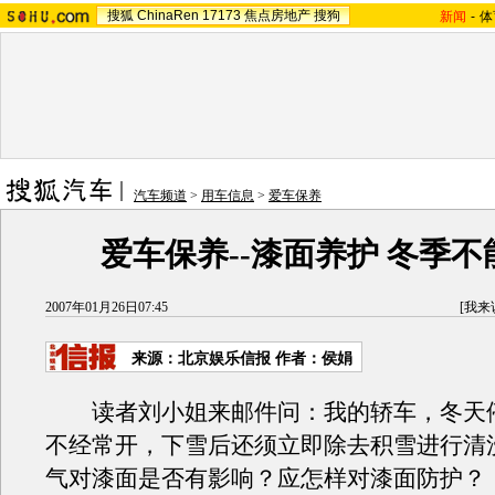
搜狐
ChinaRen
17173
焦点房地产
搜狗
新闻
-
体
汽车频道
>
用车信息
>
爱车保养
爱车保养--漆面养护 冬季不
2007年01月26日07:45
[
我来
来源：北京娱乐信报 作者：侯娟
读者刘小姐来邮件问：我的轿车，冬天
不经常开，下雪后还须立即除去积雪进行清
气对漆面是否有影响？应怎样对漆面防护？