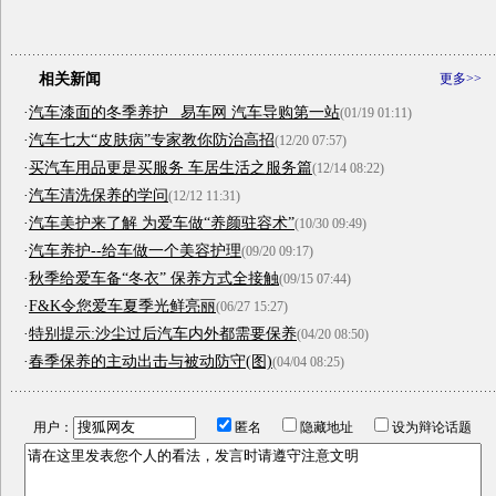
相关新闻
更多>>
·
汽车漆面的冬季养护 _易车网 汽车导购第一站
(01/19 01:11)
·
汽车七大“皮肤病”专家教你防治高招
(12/20 07:57)
·
买汽车用品更是买服务 车居生活之服务篇
(12/14 08:22)
·
汽车清洗保养的学问
(12/12 11:31)
·
汽车美护来了解 为爱车做“养颜驻容术”
(10/30 09:49)
·
汽车养护--给车做一个美容护理
(09/20 09:17)
·
秋季给爱车备“冬衣” 保养方式全接触
(09/15 07:44)
·
F&K令您爱车夏季光鲜亮丽
(06/27 15:27)
·
特别提示:沙尘过后汽车内外都需要保养
(04/20 08:50)
·
春季保养的主动出击与被动防守(图)
(04/04 08:25)
用户：
匿名
隐藏地址
设为辩论话题