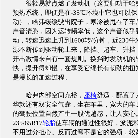
很轻易就点燃了发动机（这要归功于哈弗
预热系统，即便是在-35℃环境中它也可以
动），哈弗缓缓驶出院子，寒冷被甩在了车
声音清脆，因为运转频率低，这个声音似乎
动，转速迅速上升到1600转/分钟，近230
源不断传到驱动轮上来，降挡、超车、升挡
开出激情来自有一套规则。换挡时发动机的
快，提升得却慢，在享受它绵长有韧劲的扭
是漫长的加速过程。
哈弗内部空间充裕，
座椅
舒适，配置了
华款还有双安全气囊，坐在车里，宽大的车
的驾驶位置自然产生一股优越感，让人安心
235/65R17
轮胎
使车辆的通过性很好，淤泥
不用过分担心。反而过弯不是它的强项，较