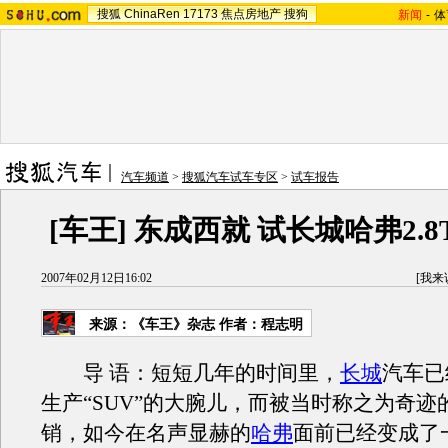
搜狐
ChinaRen
17173
焦点房地产
搜狗
新闻
-
体
汽车频道
>
搜狐汽车试车专区
>
试车报告
[车王] 东成西就 试长城哈弗2.
2007年02月12日16:02
[
我来
来源：《车王》杂志 作者：程志明
导 语：短短几年的时间里，
长城
汽车已
生产“SUV”的大腕儿，而被当时称之为奇迹
销，如今在名声显赫的
哈弗
面前已经变成了