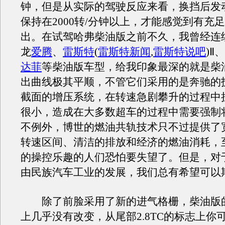
钟，但是从实际的驾驶反应来看，换挡后发
保持在2000转/分钟以上，才能感觉到有充
出。在试驾哈弗柴油版之前不久，我曾经连
龙
爱腾
、
雷斯特
(
雷斯特新闻
,
雷斯特说吧
)
Ⅱ、
达菲
等柴油版车型，给我印象最深的就是柴
出曲线极其平顺，不管它们采用的是奔驰的
截面的增压系统，在转速急剧攀升的过程中
很小，造成在大多数超车的过程中需要强制
不例外，博世的燃油共轨技术只不过提供了
转速区间、清洁的排放和经济的燃油消耗，
的操控乐趣的人们恐怕要失望了。但是，对
由民族汽车工业的发展，我们总有希望可以
除了前脸采用了新的进气格栅，柴油版
上几乎没有改变，从尾部2.8TC的标志上你