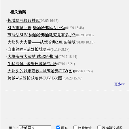
相关新闻
·
长城哈弗摘取桂冠
(02/05 16:17)
·
SUV市场回暖,柴油哈弗风头正劲
(01/29 15:48)
·
节能型SUV 柴油哈弗油耗究竟有多少?
(01/29 08:08)
·
大块头大力量——试驾哈弗2.8L柴油版
(01/08 10:13)
·
自由翱翔--试驾长城哈弗
(10/18 08:17)
·
大块头有大智慧 试驾哈弗-派
(07/17 18:44)
·
生猛海鲜--试驾长城哈弗·派
(07/10 16:21)
·
大块头的城市游侠--试驾哈弗CUV(图)
(05/26 13:53)
·
跨越--试驾长城哈弗CUV B3(图)
(04/28 15:40)
更多>>
用户：
匿名
隐藏地址
设为辩论话题