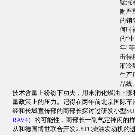
猛涨
闹严
的销
何时
的“中
年”
击得
渐冷
生产
品线
技术含量上纷纷下功夫，用来消化燃油上涨
量政策上的压力。记得在两年前北京国际车
经和长城宣传部的商部长探讨过研发小型SU
RAV4
）的可能性，商部长一副气定神闲的
从和德国博世联合开发2.8TC柴油发动机的