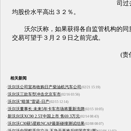
司过
均股价水平高出３２％。
沃尔沃称，如果获得各自监管机构的同
交易可望于３月２９日之前完成。
(责
相关新闻
·
沃尔沃公司宣布收购日产柴油机汽车公司
(02/21 15:19)
·
沃尔沃三款车型冲击北京车市
(02/16 03:56)
·
沃尔沃“暗算”雷诺-日产
(02/15 12:14)
·
沃尔沃董事长:未来5年卡车市场将重新洗牌
(02/15 10:05)
·
新沃尔沃XC90 2.5T中国上市 售69.3万元
(02/14 08:43)
·
沃尔沃C30获5星欧NCAP最新碰撞测试结果
(02/08 08:07)
·
沃尔沃中国舵手宁立达:不急于再推后续国产车(图)