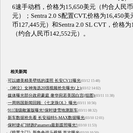
6速手动档，价格为15,650美元（约合人民币12
元）；Sentra 2.0 S配置CVT,价格为16,4
币127,445元）和Sentra 2.0 SL CVT，价格为
（约合人民币142,552元）。
相关新闻
·
可以媲美精美壁纸的谍照 长安CV11曝光
(03/12 15:48)
·
《神泣》女神海选20强视频抢先曝光(上)
(03/12 14:02)
·
媒体曝光部分政府豪庭 奢华宛若美国白宫(组图)
(03/11 11:38)
·
一周韩国新闻回顾:《七龙珠OL》曝光
(03/11 10:56)
·
911顶级敞篷版曝光!保时捷雪地测新车
(03/11 08:32)
·
新车数据抢先看 长安福特S-MAX数据曝光
(03/10 12:01)
·
保时捷4门轿跑Panamera最新蹀照曝光!
(03/10 11:53)
·
《暗黑之门》新角色战斗视频 首次曝光
(03/10 10:50)