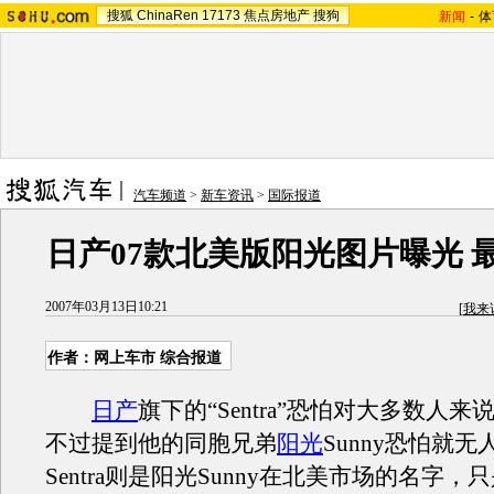
搜狐
ChinaRen
17173
焦点房地产
搜狗
新闻
-
体
汽车频道
>
新车资讯
>
国际报道
日产07款北美版阳光图片曝光 最
2007年03月13日10:21
[
我来
作者：网上车市 综合报道
日产
旗下的“Sentra”恐怕对大多数人
不过提到他的同胞兄弟
阳光
Sunny恐怕就
Sentra则是阳光Sunny在北美市场的名字