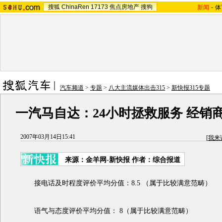
搜狐
ChinaRen
17173
焦点房地产
搜狗
新闻
-
体
汽车频道
>
专题
>
八大主流媒体出击315
>
新快报315专题
一汽马自达：24小时拯救服务 经销
2007年03月14日15:41
[
我来
来源：金羊网-新快报 作者：综合报道
接电话及时程度评价平均分值：8.5 （属于比较满意范畴）
语气与态度评价平均分值： 8（属于比较满意范畴）