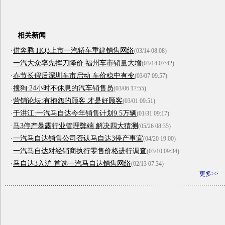
相关新闻
·
借奔腾 HQ3上市一汽轿车重建销售网络
(03/14 08:08)
·
一汽大众率先挥刀降价 福州车市销量大增
(03/14 07:42)
·
春节长假后深圳车市启动 车价稳中有变
(03/07 09:57)
·
搜狗:24小时不休息的汽车销售员
(03/06 17:55)
·
营销论坛:有抱怨的顾客 才是好顾客
(03/01 09:51)
·
于洪江:一汽马自达今年销售计划9.5万辆
(01/31 09:17)
·
马3停产暴露行业管理弊端 解决四大猜测
(05/26 08:35)
·
一汽马自达销售公司否认马自达3停产事宜
(04/20 19:00)
·
一汽马自达对经销商执行零售价格进行调查
(03/10 09:34)
·
马自达3入沪 首选一汽马自达销售网络
(02/13 07:34)
更多>>