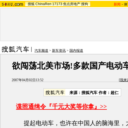
搜狐
ChinaRen
17173
焦点房地产
搜狗
新闻
-
体
汽车频道
>
新车资讯
>
国内报道
欲闯荡北美市场!多款国产电动
2007年04月02日13:52
[
我来
来源：搜狐汽车 作者：超仁
谍照通缉令『千元大奖等你拿』>>
提起电动车，也许在中国人的脑海里，