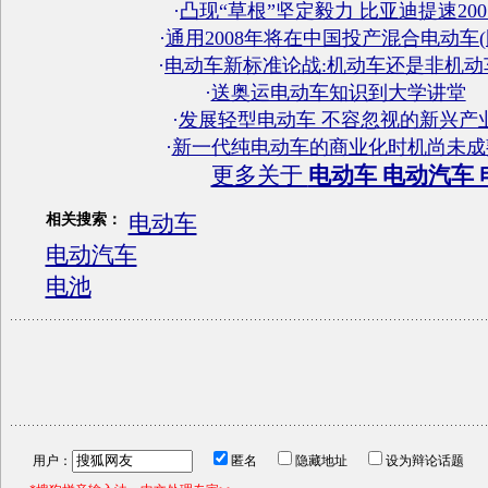
·
凸现“草根”坚定毅力 比亚迪提速200
·
通用2008年将在中国投产混合电动车(
·
电动车新标准论战:机动车还是非机动
·
送奥运电动车知识到大学讲堂
·
发展轻型电动车 不容忽视的新兴产
·
新一代纯电动车的商业化时机尚未成
更多关于
电动车 电动汽车 
电动车
相关搜索：
电动汽车
电池
用户：
匿名
隐藏地址
设为辩论话题