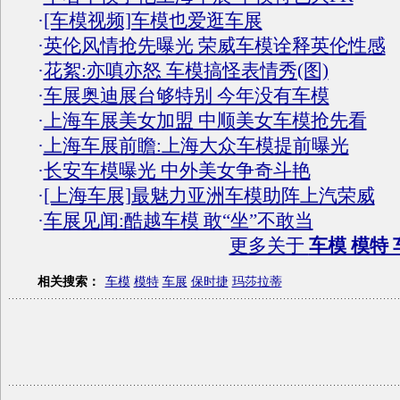
·
[车模视频]车模也爱逛车展
·
英伦风情抢先曝光 荣威车模诠释英伦性感
·
花絮:亦嗔亦怒 车模搞怪表情秀(图)
·
车展奥迪展台够特别 今年没有车模
·
上海车展美女加盟 中顺美女车模抢先看
·
上海车展前瞻:上海大众车模提前曝光
·
长安车模曝光 中外美女争奇斗艳
·
[上海车展]最魅力亚洲车模助阵上汽荣威
·
车展见闻:酷越车模 敢“坐”不敢当
更多关于
车模 模特 
相关搜索：
车模
模特
车展
保时捷
玛莎拉蒂