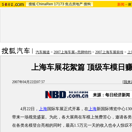
搜狐
ChinaRen
17173
焦点房地产
搜狗
新闻
-
体
汽车频道
>
2007上海车展--壳牌特约
>
2007上海车展前传
>
上
上海车展花絮篇 顶级车模日赚1
2007年04月22日07:57
[
我来
来源：每日经济新闻
4月22日，
上海
国际车展正式开幕，在
上海
新国际博览中心13
带来一场视觉盛宴。为此，各大展商在车模上煞费苦心，邀请各类
在各类名模登台亮相的同时，最高1.5万元一天的收入也令人惊叹