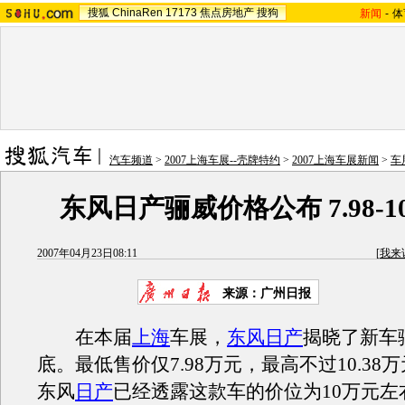
搜狐
ChinaRen
17173
焦点房地产
搜狗
新闻
-
体
汽车频道
>
2007上海车展--壳牌特约
>
2007上海车展新闻
>
车
东风日产骊威价格公布 7.98-10
2007年04月23日08:11
[
我来
来源：广州日报
在本届
上海
车展，
东风日产
揭晓了新车
底。最低售价仅7.98万元，最高不过10.38
东风
日产
已经透露这款车的价位为10万元左