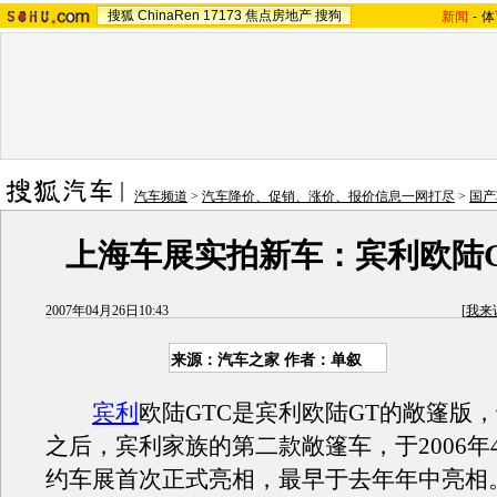
搜狐
ChinaRen
17173
焦点房地产
搜狗
新闻
-
体
汽车频道
>
汽车降价、促销、涨价、报价信息一网打尽
>
国产
上海车展实拍新车：宾利欧陆G
2007年04月26日10:43
[
我来
来源：汽车之家 作者：单叙
宾利
欧陆GTC是宾利欧陆GT的敞篷版，也
之后，宾利家族的第二款敞篷车，于2006年
约车展首次正式亮相，最早于去年年中亮相