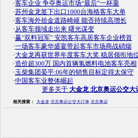
·
客车企业 争夺奥运市场“最后”一杯羹
·
苏州金龙签下出口1000台海格客车大单
·
客车海外拾金道路崎岖 能否持续高增长
·
从客车领域走出来 曙光谋变
·
赢"双料冠军" 安凯客车高居客车企业榜首
·
一场客车豪华盛宴带起客车市场商战硝烟
·
大金龙再获世界年度客车大奖 稳居领衔地
·
造价超300万 国内首辆氢燃料电池客车亮相
·
玉柴集团晏平:06年的销售目标定得太保守
·
中国客车业整体崛起
更多关于
大金龙 北京奥运公交大
相关搜索：
大金龙
北京奥运公交大订单
北京奥运