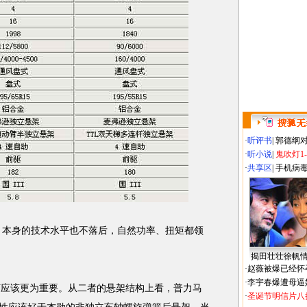
·
听评书
|
郭德纲
·
听小说
|
鬼吹灯1
·
共享区
|
手机病
，本身的技术水平也不落后，自然功率、扭矩都领
揭田壮壮徐帆
·
赵薇被爆已经怀
·
李宇春爆遭母逼
应该更为重要。从二者的悬架结构上看，普力马
·
圣诞节明信片八