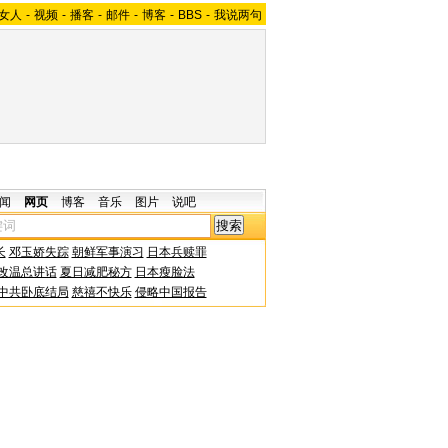
女人
-
视频
-
播客
-
邮件
-
博客
-
BBS
-
我说两句
闻
网页
博客
音乐
图片
说吧
长
邓玉娇失踪
朝鲜军事演习
日本兵赎罪
改温总讲话
夏日减肥秘方
日本瘦脸法
中共卧底结局
慈禧不快乐
侵略中国报告