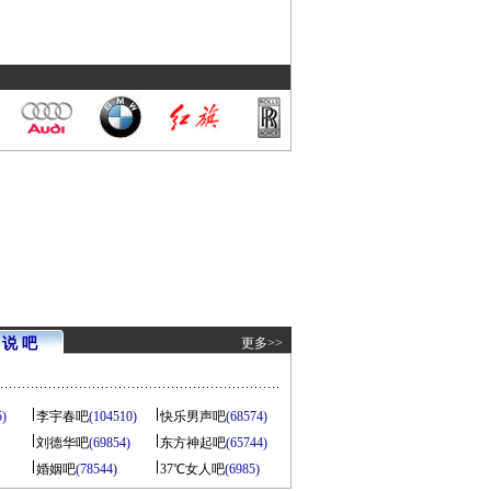
说 吧
更多>>
5)
李宇春吧
(104510)
快乐男声吧
(68574)
刘德华吧
(69854)
东方神起吧
(65744)
婚姻吧
(78544)
37℃女人吧
(6985)