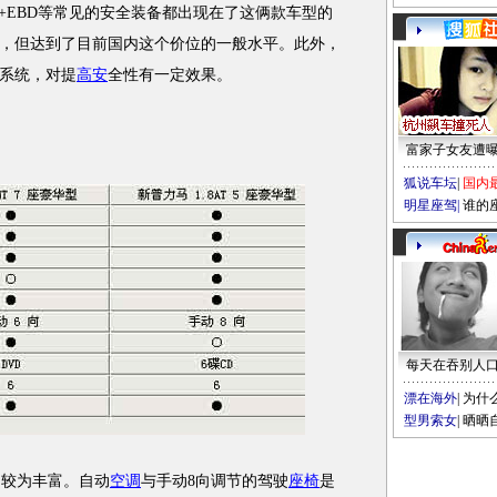
EBD等常见的安全装备都出现在了这俩款车型的
，但达到了目前国内这个价位的一般水平。此外，
系统，对提
高安
全性有一定效果。
富家子女友遭
狐说车坛
|
国内
明星座驾
|
谁的
每天在吞别人
漂在海外
|
为什
型男索女
|
晒晒
较为丰富。自动
空调
与手动8向调节的驾驶
座椅
是