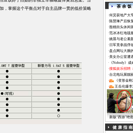
适性应该好于杰勋的非独立车轴螺旋弹簧后悬架。当
茶 余 饭
加，掌握这个平衡点对于自主品牌一贯的低价策略
·
何炅获地产大亨
·
陈慧琳产后恢复
·
殷桃街头休闲装
·
范冰冰红地毯
·
姚晨与老公素
·
日军竟拿战俘
·
盘点网坛大腕
·
美女办公室遭
·
《Nobody》
·
搜狐娱乐招聘
·
台北电玩展靓丽Sh
·
《变形金刚
·
王岳伦爆李
新版“西游”绝
健 康 指 南