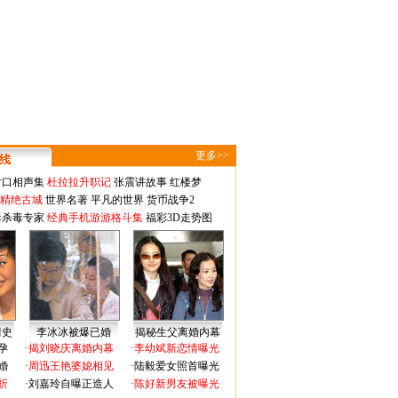
更多>>
对口相声集
杜拉拉升职记
张震讲故事
红楼梦
-精绝古城
世界名著
平凡的世界
货币战争2
毒杀毒专家
经典手机游游格斗集
福彩3D走势图
情史
李冰冰被爆已婚
揭秘生父离婚内幕
孕
·
揭刘晓庆离婚内幕
·
李幼斌新恋情曝光
婚
·
周迅王艳婆媳相见
·
陆毅爱女照首曝光
折
·
刘嘉玲自曝正造人
·
陈好新男友被曝光