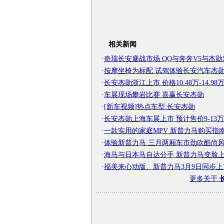
相关新闻
·
奇瑞长安鏖战市场 QQ与奔奔V5与杰勋
·
按摩坐椅为标配 试驾体验长安汽车杰
·
长安杰勋浙江上市 价格10.48万-14.98
·
车展现场攀岩比赛 喜赢长安杰勋
·
[新车视频]热点车型:长安杰勋
·
长安杰勋上海车展上市 预计售价9-13万
·
一款实用的家庭MPV 新普力马购买指
·
体验新普力马 三月两厢车市劲吹酷尚
·
海马与日本马自达分手 新普力马变脸
·
福美来心动版、新普力马3月9日同步上
更多关于