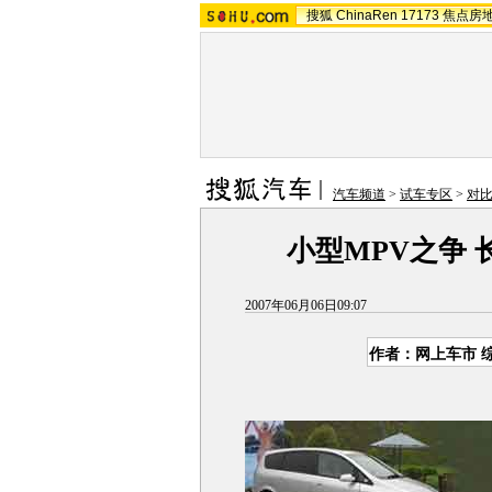
搜狐
ChinaRen
17173
焦点房
汽车频道
>
试车专区
>
对
小型MPV之争
2007年06月06日09:07
作者：网上车市 