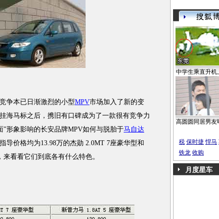
中学生乘直升机
竞争本已日渐激烈的小型
MPV
市场加入了新的变
挂海马标之后，携旧有口碑成为了一款很有竞争力
高圆圆同居男友
面”形象影响的长安品牌MPV如何与脱胎于
马自达
税
保时捷
悍马
格均为13.98万的杰勋 2.0MT 7座豪华型和
铁龙
收购
分析，来看看它们到底各有什么特色。
月度星车