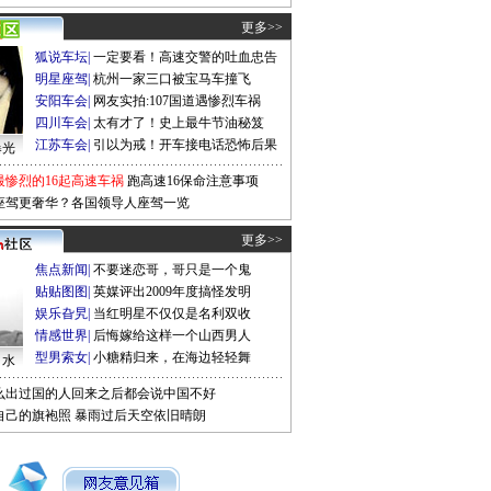
更多>>
狐说车坛
|
一定要看！高速交警的吐血忠告
明星座驾
|
杭州一家三口被宝马车撞飞
安阳车会
|
网友实拍:107国道遇惨烈车祸
四川车会
|
太有才了！史上最牛节油秘笈
江苏车会
|
引以为戒！开车接电话恐怖后果
曝光
最惨烈的16起高速车祸
跑高速16保命注意事项
座驾更奢华？各国领导人座驾一览
更多>>
焦点新闻
|
不要迷恋哥，哥只是一个鬼
贴贴图图
|
英媒评出2009年度搞怪发明
娱乐旮旯
|
当红明星不仅仅是名利双收
情感世界
|
后悔嫁给这样一个山西男人
型男索女
|
小糖精归来，在海边轻轻舞
口水
么出过国的人回来之后都会说中国不好
自己的旗袍照
暴雨过后天空依旧晴朗