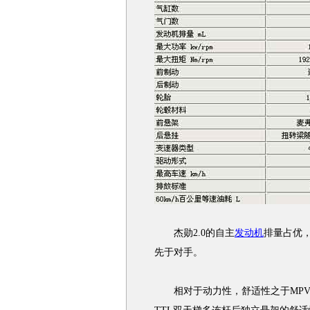
杰勋2.0的自主
发动机
排量占优
先于对手。
相对于动力性，舒适性之于MPV