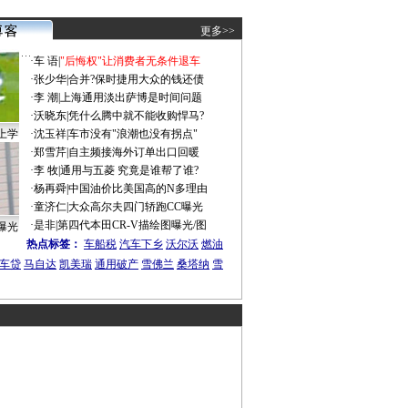
更多>>
·
车 语
|
"后悔权"让消费者无条件退车
·
张少华
|
合并?保时捷用大众的钱还债
·
李 潮
|
上海通用淡出萨博是时间问题
·
沃晓东
|
凭什么腾中就不能收购悍马?
上学
·
沈玉祥
|
车市没有"浪潮也没有拐点"
·
郑雪芹
|
自主频接海外订单出口回暖
·
李 牧
|
通用与五菱 究竟是谁帮了谁?
·
杨再舜
|
中国油价比美国高的N多理由
·
童济仁
|
大众高尔夫四门轿跑CC曝光
·
是非
|
第四代本田CR-V描绘图曝光/图
曝光
热点标签：
车船税
汽车下乡
沃尔沃
燃油
车贷
马自达
凯美瑞
通用破产
雪佛兰
桑塔纳
雪