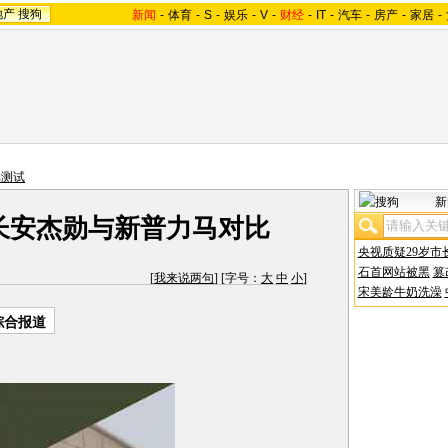
地产
搜狗
新闻
-
体育
-
S
-
娱乐
-
V
-
财经
-
IT
-
汽车
-
房产
-
家居
-
比测试
新
 长安杰勋与新普力马对比
央视质疑29岁市
石首网站被黑
篡
[
我来说两句
] [字号：
大
中
小
]
宋美龄牛奶洗澡
综合报道