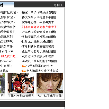
 后
更多>>
喂猕猴桃(图)
·
独家：章子怡带妈妈看电影
好身材(图)
·
佟大为马伊琍再度牵手(图)
秀性感(图)
·
倪萍赵忠祥十年后再携手
服装皆为租赁
·
刘涛富豪老公为家产求生子
颜乘地铁被拍
·
舒淇醉酒瞬间惨被抓拍(图)
做活体解剖
·
实拍漂亮的地摊西施(组图)
的暴烈脾气
·
世界九大罪恶之城(组图)
遇灵异事件
·
李孝利新欢私密视频曝光
成命案导火索
·
孟庭苇可爱儿子最新照(图)
：加入我们吧！
·
点击进入搜狐娱乐影视库
owGirl
·
游戏史上最般配的十对情侣
2》送票！
·
张元首透露戒毒生活
湘胎教
·
令人惊叹太空步下楼方式
密照
王菲小女儿李嫣曝光
酒井法子痛哭谢罪