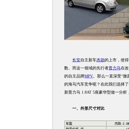
长安
自主新车
杰勋
的上市，使得
数。而这一领域的先行者
普力马
在改
的自主品牌
MPV
。那么一直深受“微
的海马汽车竞争呢？在此我们选择了指导价
新普力马 1.8AT 5座豪华型做一
一、外形尺寸对比