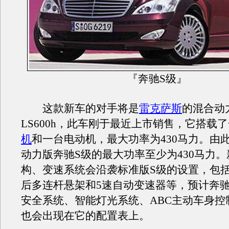
『奔驰S级』
这款新车的对手将是
雷克萨斯
的混合动
LS600h，此车刚于最近上市销售，它搭载了
机
和一台电动机，最大功率为430马力。由
动力版奔驰S级的最大功率至少为430马力
构、变速系统会沿袭标准版S级的设置，包
后多连杆悬架和5速自动变速器等，预计奔驰的P
安全系统、智能灯光系统、ABC主动车身控
也会出现在它的配置表上。