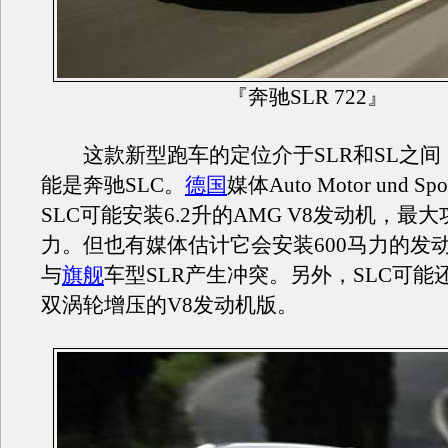
『奔驰SLR 722』
这款新型跑车的定位介于SLR和SL之间
能是奔驰SLC。
德国
媒体Auto Motor und 
SLC可能安装6.2升的AMG V8发动机，最大
力。但也有媒体估计它会安装600马力的发
与
旗舰
车型SLR产生冲突。另外，SLC可能
双涡轮增压的V8发动机版。