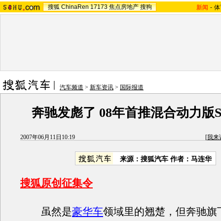
搜狐
ChinaRen
17173
焦点房地产
搜狗
新闻
-
体
汽车频道
>
新车资讯
>
国际报道
奔驰发彪了 08年首推混合动力版S
2007年06月11日10:19
[
我来
来源：搜狐汽车 作者：马连华
搜狐原创征集令
虽然是
豪华车
领域里的翘楚，但奔驰旗