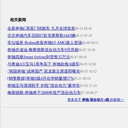
相关新闻
·
全新奔驰C系双门轿跑车 九月全球首发
06-11 08:44
·
北京奔驰汽车召回07款克莱斯勒1443辆
06-11 07:39
·
车坛猛兽 Brabus改装奔驰63 AMG骇人登场
06-08 09:21
·
奔驰也省油 梅赛德斯混合动力车9月亮相
06-07 10:20
·
奔驰四座Smart forfour到货售35万元
06-07 08:10
·
与奥迪A3/宝马1系争高下 奔驰欲推A级车
06-05 12:00
·
"韩国奔驰"或将国产 双龙新主席谍照曝光
06-05 10:12
·
[销售数据]奔驰S级4月在华销量增57%
05-21 08:18
·
奔驰宝马强强联手 剑指“混合动力”豪华车
03-02 21:24
·
梅塞德斯-奔驰将于2008年投产混合动力车
07-18 09:27
更多关于
奔驰 混合动力 s级
的新闻>>