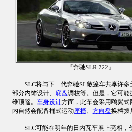
『奔驰SLR 722』
SLC将与下一代奔驰SL敞篷车共享许多
部分内饰设计、
底盘
调校等。但是，它可能
维顶篷。
车身设计
方面，此车会采用鸥翼式
内自然会配备桶式运动
座椅
、
方向盘
换档拨
SLC可能在明年的日内瓦车展上亮相，价