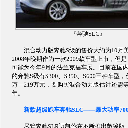
『奔驰SLC』
混合动力版奔驰S级的售价大约为10万
2008年晚期作为一款2009款车型上市，但
可能为今年9月的法兰克福车展。目前在国
的奔驰S级有S300、S350、S600三种车型
万—219万元，要购买混合动力版估计还需
年。
新款超级跑车奔驰SLC——最大功率70
尽管奔驰SLR迈凯伦在不断推出敞篷版、