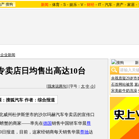
地产
搜狗
新闻
-
体育
-
S
-
娱乐
-
V
-
财经
-
IT
-
汽车
-
房产
-
家居
-
主企业新闻
新
专卖店日均售出高达10台
央视质疑29岁市
石首网站被黑
篡
[
我来说两句
] [字号：
大
中
小
]
宋美龄牛奶洗澡
源：搜狐汽车 作者：综合报道
北威州杜伊斯堡市的沙尔玛赫汽车专卖店的宣传口
螃蟹的商家——率先在
德国
销售中国轿车华晨
尊
20日报道，目前，这家经销商每天销售华晨
尊驰
达