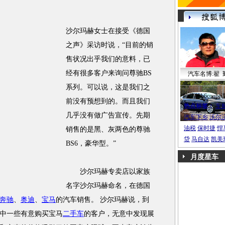
沙尔玛赫女士在接受《德国
之声》采访时说，“目前的销
售状况出乎我们的意料，已
经有很多客户来询问尊驰BS
汽车名博:翟 
系列。可以说，这是我们之
帕萨特b6coupe
前没有预想到的。而且我们
热点标签：
车
几乎没有做广告宣传。先期
汽车下乡
沃尔
油税
保时捷
悍
销售的是黑、灰两色的尊驰
贷
马自达
凯美
BS6，豪华型。”
月度星车
沙尔玛赫专卖店以家族
名字沙尔玛赫命名，在德国
奔驰
、
奥迪
、
宝马
的汽车销售。 沙尔玛赫说，到
中一些有意购买宝马
二手车
的客户，无意中发现展