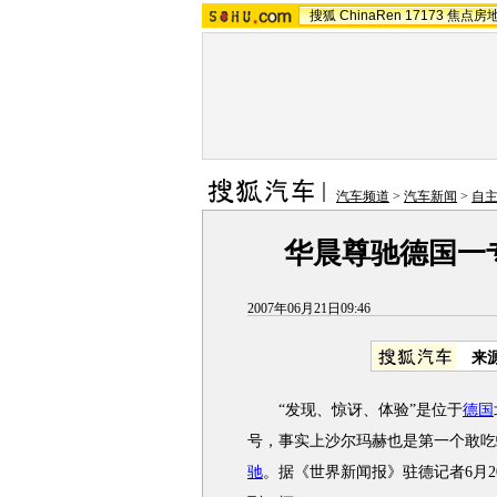
搜狐
ChinaRen
17173
焦点房
汽车频道
>
汽车新闻
>
自
华晨尊驰德国一
2007年06月21日09:46
来
“发现、惊讶、体验”是位于
德国
号，事实上沙尔玛赫也是第一个敢吃
驰
。据《世界新闻报》驻德记者6月