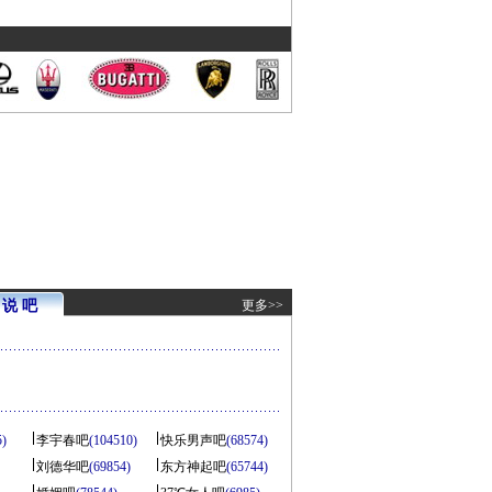
说 吧
更多>>
5)
李宇春吧
(104510)
快乐男声吧
(68574)
刘德华吧
(69854)
东方神起吧
(65744)