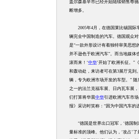
盖尔森基辛市已经开始陆续销售尊驰
断增多。
2005年4月，在德国莱比锡国际
辆完全中国制造的汽车。德国观众对
是“一款外形设计有着独特审美思想
并不逊色于欧洲汽车”。而当地媒体也
滚而来！‘
中华
’开始了欧洲长征。”
和轰动处，来访者可在第3展厅见到
辆，专为欧洲市场开发的车型。” 
之一的法兰克福车展、日内瓦车展，
们打算将华晨
中华
引进欧洲汽车市场
报》采访时笑称：“因为中国汽车的进
“德国是世界出口冠军，‘德国制造
量标准的顶峰。他们认为，‘攻占’