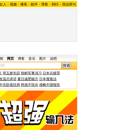
女人
-
视频
-
播客
-
邮件
-
博客
-
BBS
-
我说两句
闻
网页
博客
音乐
图片
说吧
长
邓玉娇失踪
朝鲜军事演习
日本兵赎罪
改温总讲话
夏日减肥秘方
日本瘦脸法
中共卧底结局
慈禧不快乐
侵略中国报告