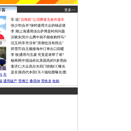
更多>>
·
车 语
|
"后悔权"让消费者无条件退车
·
张少华
|
合并?保时捷用大众的钱还债
·
李 潮
|
上海通用淡出萨博是时间问题
·
沃晓东
|
凭什么腾中就不能收购悍马?
勤
·
沈玉祥
|
车市没有"浪潮也没有拐点"
·
郑雪芹
|
自主频接海外订单出口回暖
·
李 牧
|
通用与五菱 究竟是谁帮了谁?
谍照
·
杨再舜
|
中国油价比美国高的N多理由
船税
·
童济仁
|
大众高尔夫四门轿跑CC曝光
沃
燃
·
是非
|
第四代本田CR-V描绘图曝光/图
马
车
瑞
通用破产
雪佛兰
桑塔纳
雪铁龙
收购