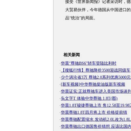
接受《世界新闻报》记者采访时，德
大贸易伙伴，今年德国从中国进口的
品“统治”的局面。
相关新闻
·
华晨“尊驰BS6”轿车登陆比利时
·
【搜狐行情】尊驰降价3500迎战同级车
·
少个涡沦省3万 尊驰2.0系列优惠5000元
·
[新车视频]中华尊驰柴油版新车视频
·
华晨证实:正就尊驰车进入美国市场谈
·
头文字T 体验中华尊驰 1.8T(图)
·
华晨1.8T骏捷尊驰上市 售12.58至19.98
·
华晨尊驰1.8T四月将上市 价格提前猜
·
华晨尊驰配置缩水 发动机2.0L改为1.8L
·
华晨尊驰出口德国售价猜想 应该比国内高