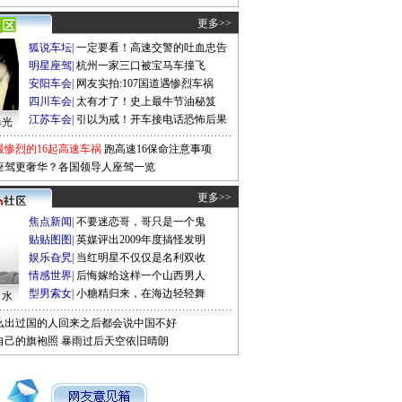
更多>>
狐说车坛
|
一定要看！高速交警的吐血忠告
明星座驾
|
杭州一家三口被宝马车撞飞
安阳车会
|
网友实拍:107国道遇惨烈车祸
四川车会
|
太有才了！史上最牛节油秘笈
江苏车会
|
引以为戒！开车接电话恐怖后果
曝光
最惨烈的16起高速车祸
跑高速16保命注意事项
座驾更奢华？各国领导人座驾一览
更多>>
焦点新闻
|
不要迷恋哥，哥只是一个鬼
贴贴图图
|
英媒评出2009年度搞怪发明
娱乐旮旯
|
当红明星不仅仅是名利双收
情感世界
|
后悔嫁给这样一个山西男人
型男索女
|
小糖精归来，在海边轻轻舞
口水
么出过国的人回来之后都会说中国不好
自己的旗袍照
暴雨过后天空依旧晴朗