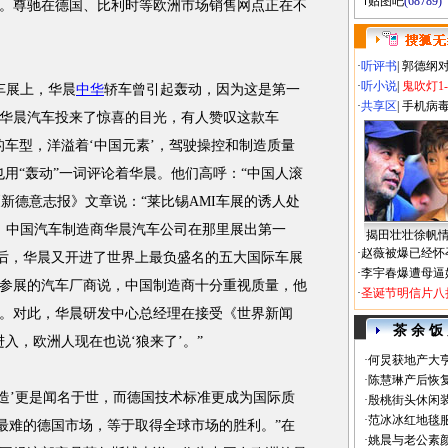
贴图吧
(68789)
。尊驰在德国、比利时等欧洲市场销售网点正在不
·
听评书
|
郭德纲
·
听小说
|
鬼吹灯1
车展上，华晨
中华
轿车曾引起轰动，因为这是第一
·
共享区
|
手机病
华晨汽车投来了惊喜的目光，有人赞叹这款车
的车型，洋溢着‘中国元素’，驾驶操控和制造质量
用“轰动”一词评论着华晨。他们高呼：“中国人滚
《新德意志报》文章说：“莱比锡AMI车展的诱人处
。中国汽车制造商华晨汽车公司在那里展出第一
揭田壮壮徐帆
·
赵薇被爆已经怀
随后，华晨又开进了世界上最负盛名的五大国际车展
·
李宇春爆遭母逼
参展的汽车厂商说，中国制造商十分重视质量，他
·
圣诞节明信片八
。对此，华晨研发中心总经理在接受《世界新闻
茶 余 饭
入，欧洲人现在也说‘狼来了’。”
·
何炅获地产大亨
·
陈慧琳产后恢复
’更是闻名于世，而德国技术标准更成为国际质
·
殷桃街头休闲装
·
范冰冰红地毯
了最难的德国市场，等于取得全球市场的胜利。”在
·
姚晨与老公素