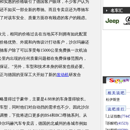
和实惠的价格吸引了德国客户眼球，不少客户认为
还不如买一部全新的尊驰。而且专卖店还为尊驰车
名车汇
了对该车安全、质量方面存有顾虑的客户的顾虑。
欧元，相同的价格过去在当地买不到拥有如此配置
价格优势、外观和内饰设计打动客户，沙尔玛赫还
客户除了可以享受每15000公里免费换一次机油
万公里内出现的任何质量问题都在免费保修范围内，
保证。“另外，车型和技术本身的研发也很必要。
正与德国的亚琛工大开始了新的
发动机
研发合
相 关 说 吧
得过于豪华，主要是4.88米的车身显得较长。
杜伊斯堡
车型，同时他们对自动挡的需求也不少。因此沙尔
说 吧 排 行
整，下批将进口更多的BS4和BC3尊驰系列。从
上证指数
(7744
的沙尔玛赫汽车专卖店，德国的北威州的各城市例如
苏醒吧
(41523)