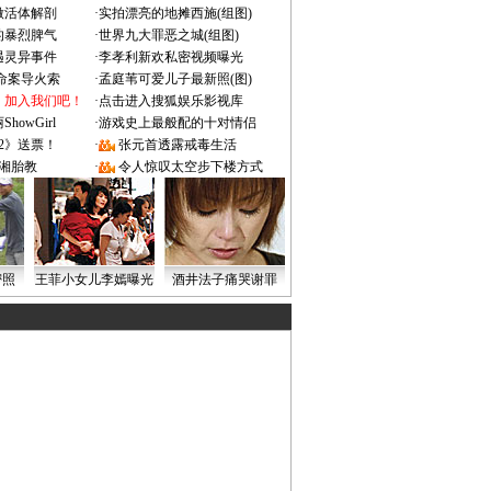
做活体解剖
·
实拍漂亮的地摊西施(组图)
的暴烈脾气
·
世界九大罪恶之城(组图)
遇灵异事件
·
李孝利新欢私密视频曝光
成命案导火索
·
孟庭苇可爱儿子最新照(图)
：加入我们吧！
·
点击进入搜狐娱乐影视库
owGirl
·
游戏史上最般配的十对情侣
2》送票！
·
张元首透露戒毒生活
湘胎教
·
令人惊叹太空步下楼方式
密照
王菲小女儿李嫣曝光
酒井法子痛哭谢罪