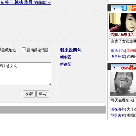
更多关于
尊驰 华晨
的新闻>>
富家子女友遭
隐藏地址
设为辩论话题
我来说两句
狐说车坛
|
国内
明星座驾
|
谁的
精华区
辩论区
每天在吞别人
漂在海外
|
为什
型男索女
|
晒晒