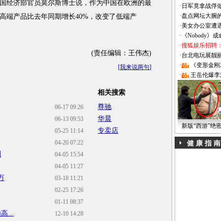
国经济部官员莫尔斯博士说，作为中国在欧洲的最
·
日军竟拿战俘
·
盘点网坛大腕
高端产品比去年同期增长40%，改变了低端产
·
美女办公室遭
·
《Nobody》
·
搜狐娱乐招聘
(责任编辑：王伟杰)
·
台北电玩展靓丽Sh
·
《变形金刚
[
我来说两句
]
·
王岳伦爆李
相关搜索
尊驰
06-17 09:26
华晨
06-13 09:53
新版“西游”绝
专卖店
05-25 11:14
04-20 07:22
健 康 指 南
判
04-05 15:54
04-05 11:27
万
03-18 11:21
02-25 17:26
01-11 08:37
...
12-10 14:28