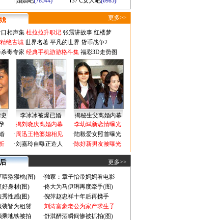
婚姻吧
(78544)
37℃女人吧
(6985)
更多>>
对口相声集
杜拉拉升职记
张震讲故事
红楼梦
-精绝古城
世界名著
平凡的世界
货币战争2
毒杀毒专家
经典手机游游格斗集
福彩3D走势图
情史
李冰冰被爆已婚
揭秘生父离婚内幕
孕
·
揭刘晓庆离婚内幕
·
李幼斌新恋情曝光
婚
·
周迅王艳婆媳相见
·
陆毅爱女照首曝光
折
·
刘嘉玲自曝正造人
·
陈好新男友被曝光
 后
更多>>
喂猕猴桃(图)
·
独家：章子怡带妈妈看电影
好身材(图)
·
佟大为马伊琍再度牵手(图)
秀性感(图)
·
倪萍赵忠祥十年后再携手
服装皆为租赁
·
刘涛富豪老公为家产求生子
颜乘地铁被拍
·
舒淇醉酒瞬间惨被抓拍(图)