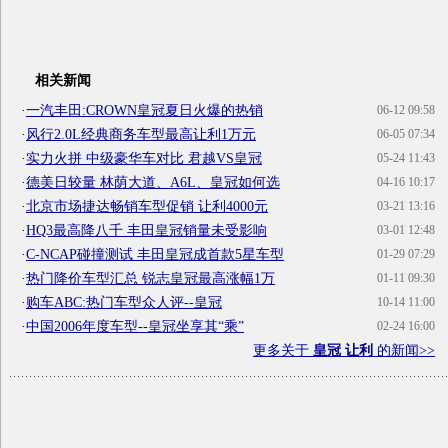
相关新闻
·
一汽丰田:CROWN皇冠夏日火爆的热销
06-12 09:58
·
风行2.0L经典商务车型最高让利1万元
06-05 07:34
·
实力火拼 中级豪华车对比 君越VS皇冠
05-24 11:43
·
德美日较量 林荫大道、A6L、皇冠如何选
04-16 10:17
·
北京市场捷达畅销车型促销 让利4000元
03-21 13:16
·
HQ3最高降八千 丰田皇冠销量未受影响
03-01 12:48
·
C-NCAP碰撞测试 丰田皇冠成首款5星车型
01-29 07:29
·
热门降价车型汇总 锐志皇冠最高涨幅1万
01-11 09:30
·
购车ABC:热门车型众人评--皇冠
10-14 11:00
·
中国2006年度车型--皇冠坐享其“乘”
02-24 16:00
更多关于
皇冠 让利
的新闻>>