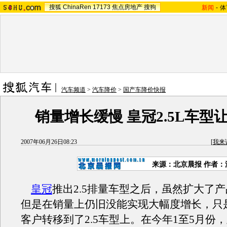
搜狐
ChinaRen
17173
焦点房地产
搜狗
新闻
-
体
汽车频道
>
汽车降价
>
国产车降价快报
销量增长缓慢 皇冠2.5L车型让
2007年06月26日08:23
[
我来
来源：北京晨报 作者：
皇冠
推出2.5排量车型之后，虽然扩大了
但是在销量上仍旧没能实现大幅度增长，只是
客户转移到了2.5车型上。在今年1至5月份