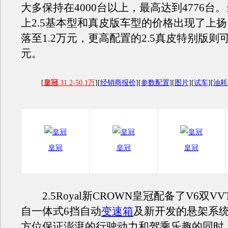
大多保持在4000台以上，最高达到4776台
上2.5基本型和真皮版车型的价格出现了上
落至1.2万元，更高配置的2.5真皮特别版则可
元。
[
皇冠
31.2-50.1万
][
经销商报价
][
参数配置
][
图片
][
试车
][
油耗
皇冠
皇冠
皇冠
2.5Royal新CROWN皇冠配备了V6双VVT
自一体式6挡自动
变速箱
及新开发的悬架系
方位保证澎湃的行驶动力和驾乘乐趣的同时