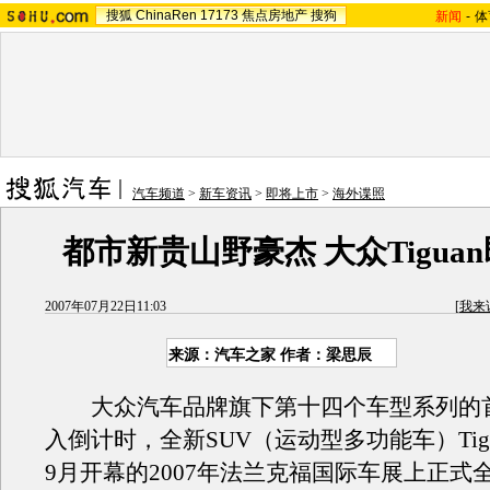
搜狐
ChinaRen
17173
焦点房地产
搜狗
新闻
-
体
汽车频道
>
新车资讯
>
即将上市
>
海外谍照
都市新贵山野豪杰 大众Tigua
2007年07月22日11:03
[
我来
来源：汽车之家 作者：梁思辰
大众汽车品牌旗下第十四个车型系列的
入倒计时，全新SUV（运动型多功能车）Tig
9月开幕的2007年法兰克福国际车展上正式