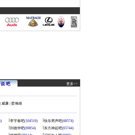
说 吧
更多>>
|
威廉
|
娄瀚雄
5)
李宇春吧
(104510)
快乐男声吧
(68574)
刘德华吧
(69854)
东方神起吧
(65744)