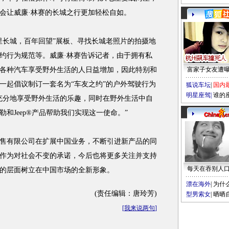
会让威廉·林赛的长城之行更加轻松自如。
长城，百年回望”展板、寻找长城老照片的拍摄地
约行为规范等。威廉·林赛告诉记者，由于拥有私
各种汽车享受野外生活的人日益增加，因此特别和
富家子女友遭
一起倡议制订一套名为“车友之约”的户外驾驶行为
狐说车坛
|
国内
明星座驾
|
谁的
充分地享受野外生活的乐趣，同时在野外生活中自
和Jeep®产品帮助我们实现这一使命。”
有限公司在扩展中国业务，不断引进新产品的同
作为对社会不变的承诺，今后也将更多关注并支持
每天在吞别人
的层面树立在中国市场的全新形象。
漂在海外
|
为什
(责任编辑：唐玲芳)
型男索女
|
晒晒
[
我来说两句
]