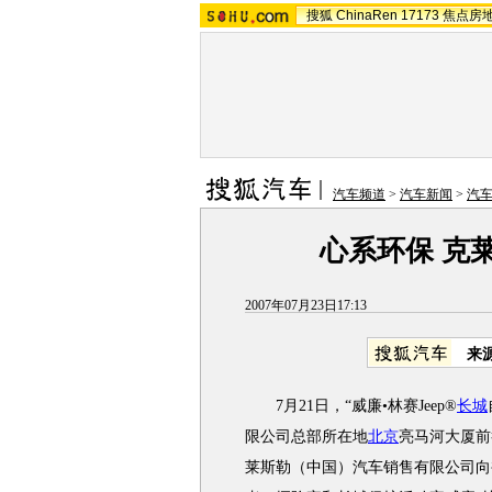
搜狐
ChinaRen
17173
焦点房
汽车频道
>
汽车新闻
>
汽
心系环保 克
2007年07月23日17:13
来
7月21日，“威廉•林赛Jeep®
长城
限公司总部所在地
北京
亮马河大厦前
莱斯勒（中国）汽车销售有限公司向