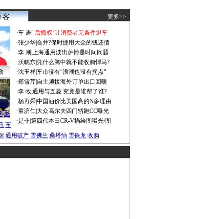
更多>>
·
车 语
|
"后悔权"让消费者无条件退车
·
张少华
|
合并?保时捷用大众的钱还债
·
李 潮
|
上海通用淡出萨博是时间问题
·
沃晓东
|
凭什么腾中就不能收购悍马?
勤
·
沈玉祥
|
车市没有"浪潮也没有拐点"
·
郑雪芹
|
自主频接海外订单出口回暖
·
李 牧
|
通用与五菱 究竟是谁帮了谁?
谍照
·
杨再舜
|
中国油价比美国高的N多理由
船税
·
童济仁
|
大众高尔夫四门轿跑CC曝光
沃
燃
·
是非
|
第四代本田CR-V描绘图曝光/图
马
车
瑞
通用破产
雪佛兰
桑塔纳
雪铁龙
收购