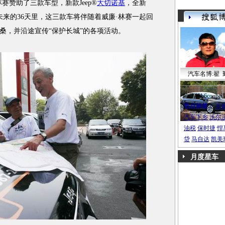
赛赞助了三款车型，新款Jeep®
大切诺基
，全新
未来的36天里，这三款车将伴随着威廉·林赛一起回
桑，并沿途宣传“保护长城”的各项活动。
汽车名博:翟 
帕萨特b6coupe
热点标签：
车
汽车下乡
沃尔
油税
保时捷
悍
贷
马自达
凯美
月度星车