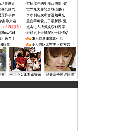
做活体解剖
·
实拍漂亮的地摊西施(组图)
的暴烈脾气
·
世界九大罪恶之城(组图)
遇灵异事件
·
李孝利新欢私密视频曝光
成命案导火索
·
孟庭苇可爱儿子最新照(图)
：加入我们吧！
·
点击进入搜狐娱乐影视库
owGirl
·
游戏史上最般配的十对情侣
2》送票！
·
张元首透露戒毒生活
湘胎教
·
令人惊叹太空步下楼方式
密照
王菲小女儿李嫣曝光
酒井法子痛哭谢罪