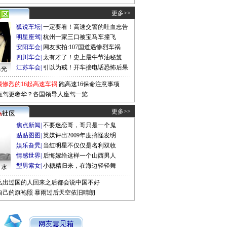
更多>>
狐说车坛
|
一定要看！高速交警的吐血忠告
明星座驾
|
杭州一家三口被宝马车撞飞
安阳车会
|
网友实拍:107国道遇惨烈车祸
四川车会
|
太有才了！史上最牛节油秘笈
江苏车会
|
引以为戒！开车接电话恐怖后果
曝光
最惨烈的16起高速车祸
跑高速16保命注意事项
座驾更奢华？各国领导人座驾一览
更多>>
焦点新闻
|
不要迷恋哥，哥只是一个鬼
贴贴图图
|
英媒评出2009年度搞怪发明
娱乐旮旯
|
当红明星不仅仅是名利双收
情感世界
|
后悔嫁给这样一个山西男人
型男索女
|
小糖精归来，在海边轻轻舞
口水
么出过国的人回来之后都会说中国不好
自己的旗袍照
暴雨过后天空依旧晴朗