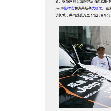
者、探险家和长城保护活动家威廉•林
Jeep®
指挥官
和克莱斯勒
大捷龙
。在
访长城，共同感受万里长城的百年沧