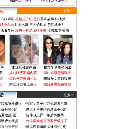
婚姻吧
(78544)
37℃女人吧
(6985)
更多>>
对口相声集
杜拉拉升职记
张震讲故事
红楼梦
-精绝古城
世界名著
平凡的世界
货币战争2
毒杀毒专家
经典手机游游格斗集
福彩3D走势图
情史
李冰冰被爆已婚
揭秘生父离婚内幕
孕
·
揭刘晓庆离婚内幕
·
李幼斌新恋情曝光
婚
·
周迅王艳婆媳相见
·
陆毅爱女照首曝光
折
·
刘嘉玲自曝正造人
·
陈好新男友被曝光
 后
更多>>
喂猕猴桃(图)
·
独家：章子怡带妈妈看电影
好身材(图)
·
佟大为马伊琍再度牵手(图)
秀性感(图)
·
倪萍赵忠祥十年后再携手
服装皆为租赁
·
刘涛富豪老公为家产求生子
颜乘地铁被拍
·
舒淇醉酒瞬间惨被抓拍(图)