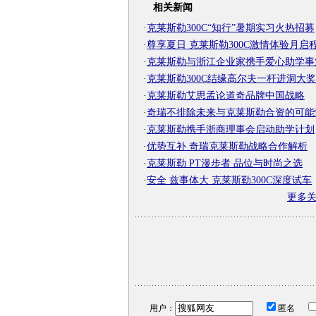
相关新闻
·
克莱斯勒300C“知行”暑期实习火热招募
·
尊享夏日 克莱斯勒300C激情体验月启
·
克莱斯勒与浙江企业家携手爱心助学事
·
克莱斯勒300C结缘高尔夫一杆进洞大奖
·
克莱斯勒艾思孟论道奇品牌中国战略
·
奇瑞不排除未来与克莱斯勒合资的可能
·
克莱斯勒携手浙商理事会启动助学计划
·
优势互补 奇瑞克莱斯勒战略合作解析
·
克莱斯勒 PT漫步者 品位与时尚之选
·
安全 兹事体大 克莱斯勒300C深度试车
更多
用户：
匿名