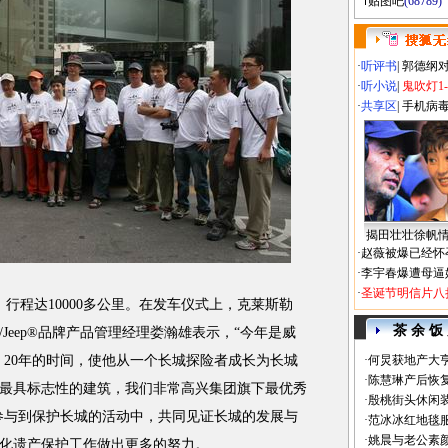
贴图吧
(68789)
·
听评书
|
郭德纲
·
听小说
|
鬼吹灯1
·
共享区
|
手机病
揭田壮壮徐帆
·
赵薇被爆已经怀
·
李宇春爆遭母逼
·
圣诞节明信片八
程达10000多公里。在发车仪式上，克莱斯勒
茶 余 饭
Jeep®品牌产品管理经理娄瀚雄表示，“今年是威
，20年的时间，使他从一个长城探险者成长为长城
·
何炅获地产大亨
·
陈慧琳产后恢复
最具标志性的建筑，我们非常高兴集团旗下最优秀
·
殷桃街头休闲装
参与到保护长城的活动中，共同见证长城的发展与
·
范冰冰红地毯
·
姚晨与老公素
化遗产保护工作做出更多的努力。