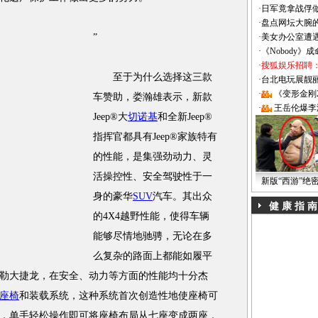
·
日军竟拿战俘
·
盘点网坛大腕
”
·
美女办公室遭
·
《Nobody》
·
搜狐娱乐招聘
至于为什么选择这三款
·
台北电玩展靓丽Sh
·
《变形金刚
车赞助，娄瀚雄表示，新款
·
王岳伦爆李
Jeep®大
切诺基
和全新Jeep®
指挥官都具有Jeep®家族特有
的性能，是集强劲动力、灵
活操控性、安全驾驶性于一
新版“西游”绝
身的豪华
SUV
汽车。其出众
健 康 指 南
的4X4越野性能，使得车辆
能够尽情地驰骋，无论在多
么复杂的路面上都能如履平
斯勒大捷龙，在安全、动力等方面的性能均十分杰
座椅
和装载系统，这种系统首次创造性地使座椅可
内，单手轻松操作即可将座椅布局从七座变成两座，