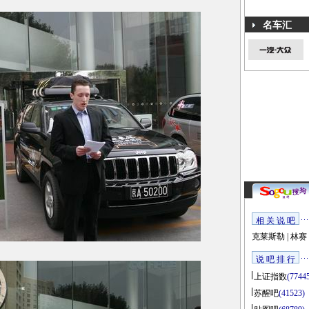
名车汇
相 关 说 吧
克莱斯勒
|
林赛
说 吧 排 行
上证指数
(7744
苏醒吧
(41523)