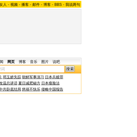
女人
-
视频
-
播客
-
邮件
-
博客
-
BBS
-
我说两句
闻
网页
博客
音乐
图片
说吧
长
邓玉娇失踪
朝鲜军事演习
日本兵赎罪
改温总讲话
夏日减肥秘方
日本瘦脸法
中共卧底结局
慈禧不快乐
侵略中国报告