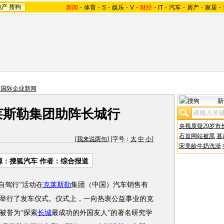
地产
搜狗
新闻
-
体育
-
S
-
娱乐
-
V
-
财经
-
IT
-
汽车
-
房产
-
家居
-
车国际企业新闻
新
莱斯勒集团助阵长城行
央视质疑29岁市
石首网站被黑
篡
[
我来说两句
] [字号：
大
中
小
]
宋美龄牛奶洗澡
源：搜狐汽车 作者：综合报道
自驾行”活动在
克莱斯勒
集团（中国）汽车销售有
举行了发车仪式。仪式上，一向热衷公益事业的克
被誉为“探索
长城
最成功的外国友人”的著名研究学