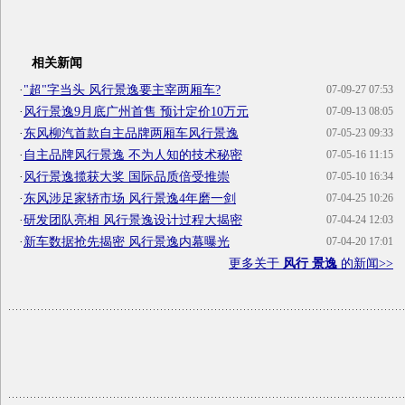
相关新闻
·
"超"字当头 风行景逸要主宰两厢车?
07-09-27 07:53
·
风行景逸9月底广州首售 预计定价10万元
07-09-13 08:05
·
东风柳汽首款自主品牌两厢车风行景逸
07-05-23 09:33
·
自主品牌风行景逸 不为人知的技术秘密
07-05-16 11:15
·
风行景逸揽获大奖 国际品质倍受推崇
07-05-10 16:34
·
东风涉足家轿市场 风行景逸4年磨一剑
07-04-25 10:26
·
研发团队亮相 风行景逸设计过程大揭密
07-04-24 12:03
·
新车数据抢先揭密 风行景逸内幕曝光
07-04-20 17:01
更多关于
风行 景逸
的新闻>>