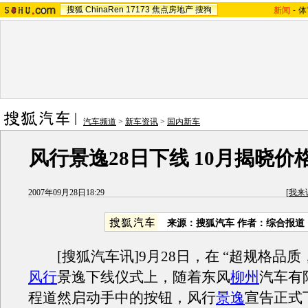
搜狐
ChinaRen
17173
焦点房地产
搜狗
新闻
-
体
汽车频道
>
新车资讯
>
国内新车
风行景逸28日下线 10月揭晓价
2007年09月28日18:29
[
我来
来源：搜狐汽车 作者：综合报道
[搜狐汽车讯]9月28日，在 “超规格品质
风行
景逸下线仪式上，随着东风
柳州
汽车有
程道然启动手中的按钮，风行
景逸
宣告正式