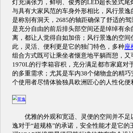
灯充满张力，鲜明、俊秀的LED超长竖式尾
与具有大家风范的车身外形相比，风行景逸
是称别有洞天，2685的轴距确保了舒适的
是充分自由的前后排头部空间还是绰绰有余
离，都让人觉得自如加倍；风行景逸的空间
此，灵活、便利更是它的独门特色，多种
座
组合方式既可让乘坐者惬意地平躺而憩，又
1970L的行李箱容积，充分满足都市家庭对
的多重需求；尤其是车内38个储物盒的精巧
个使用者尽情体验独具欧洲匠心的人性化便
优雅的外观和宽适、灵便的空间并不足
逸对于“超规格”的承诺，安全性能才是它的