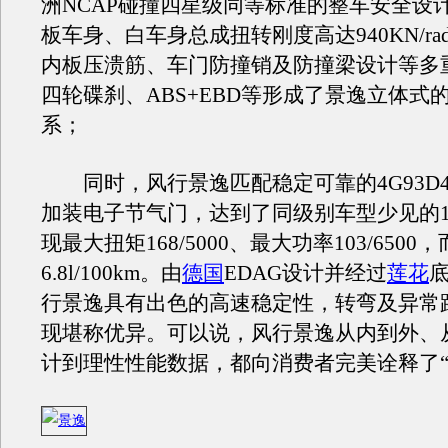
洲NCAP碰撞四星级同等标准的整车安全设
板车身、白车身总成扭转刚度高达940KN/ra
内板压溃筋、车门防撞销及防撞梁设计等多
四轮碟刹、ABS+EBD等形成了景逸立体式
系；
同时，风行景逸匹配稳定可靠的4G93D
加装电子节气门，达到了同级别车型少见的1.
现最大扭矩168/5000、最大功率103/650
6.8l/100km。由
德国
EDAG设计并经过
莲花
行景逸具有出色的高速稳定性，转弯及异常
现堪称优异。可以说，风行景逸从内到外、
计到理性性能数据，都向消费者完美诠释了“