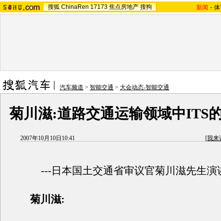
搜狐
ChinaRen
17173
焦点房地产
搜狗
新闻
-
体
汽车频道
>
智能交通
>
大会动态-智能交通
菊川滋:道路交通运输领域中ITS
2007年10月10日10:41
[
我来
---日本国土交通省审议官菊川滋先生演讲
菊川滋: