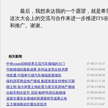
最后，我想表达我的一个愿望，就是希
这次大会上的交流与合作来进一步推进ITS
和推广。谢谢。
相关新闻
·
中华coupe叩响世界主流汽车领域的大门
07-09-25 14:37
·
节能领域的最新成果 苏州金龙亮出技术牌
07-09-23 00:04
·
伟世通:中国将引领汽车领域发展潮流
07-09-19 08:58
·
保利进军商业地产领域 集团资源支持增长可期
07-09-13 11:28
·
国土部:加大闲置土地处置力度尤其房地产领域
07-09-13 08:04
·
出租车档次提升 花冠 帕萨特进出租领域
07-09-04 08:29
·
道路交通安全领域科研课题研究成果公布
07-07-04 09:21
·
五大领域推动交通信息技术
07-05-25 14:47