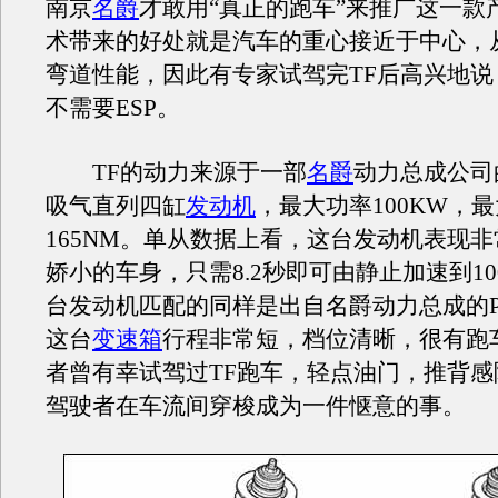
南京
名爵
才敢用“真正的跑车”来推广这一款
术带来的好处就是汽车的重心接近于中心，
弯道性能，因此有专家试驾完TF后高兴地说
不需要ESP。
TF的动力来源于一部
名爵
动力总成公司的
吸气直列四缸
发动机
，最大功率100KW，
165NM。单从数据上看，这台发动机表现
娇小的车身，只需8.2秒即可由静止加速到10
台发动机匹配的同样是出自名爵动力总成的P
这台
变速箱
行程非常短，档位清晰，很有跑
者曾有幸试驾过TF跑车，轻点油门，推背感
驾驶者在车流间穿梭成为一件惬意的事。