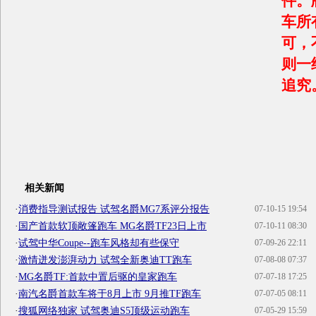
件。
车所
可，
则一
追究
相关新闻
·
消费指导测试报告 试驾名爵MG7系评分报告
07-10-15 19:54
·
国产首款软顶敞篷跑车 MG名爵TF23日上市
07-10-11 08:30
·
试驾中华Coupe--跑车风格却有些保守
07-09-26 22:11
·
激情迸发澎湃动力 试驾全新奥迪TT跑车
07-08-08 07:37
·
MG名爵TF:首款中置后驱的皇家跑车
07-07-18 17:25
·
南汽名爵首款车将于8月上市 9月推TF跑车
07-07-05 08:11
·
搜狐网络独家 试驾奥迪S5顶级运动跑车
07-05-29 15:59