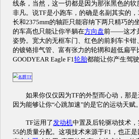
线条，当然，这一切都是因为那张黑色的软
非凡。说TF是小跑车，的确是名副其实的，3
长和2375mm的轴距只能容纳下两只精巧的坐椅
的车高也只能让你半躺在
方向盘
前——这才
姿势。宽大的无框车门、红色的前刹车卡钳
的镀铬排气管、富有张力的轮辋和超低扁平
GOODYEAR Eagle F1
轮胎
都能让你产生驾
如果你仅仅因为TF的外型而心动，那是
因为能够让你“心跳加速”的是它的运动天赋
TF运用了
发动机
中置及后轮驱动技术，
55的质量分配。这项技术来源于F1，也正