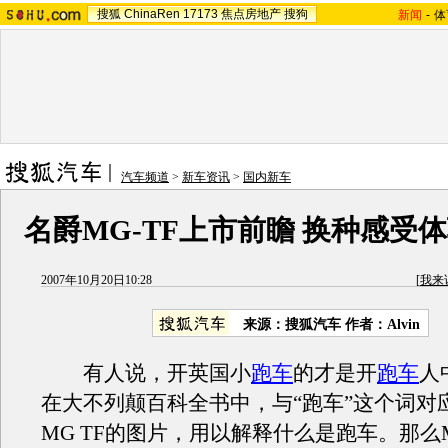
搜狐
ChinaRen
17173
焦点房地产
搜狗
新闻
-
体
汽车频道
>
新车资讯
>
国内新车
名爵MG-TF上市前瞻 换种感受
2007年10月20日10:28
[
我来
来源：搜狐汽车 作者：Alvin
有人说，开英国小
跑车
的才是开
跑车
人
在大不列颠百科全书中，与“跑车”这个词对
MG TF的图片，用以解释什么是跑车。那么M