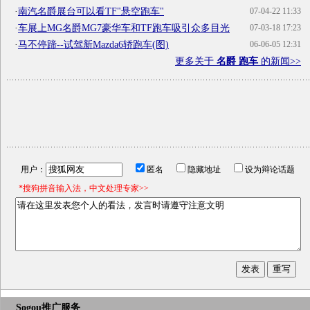
·
南汽名爵展台可以看TF"悬空跑车"
07-04-22 11:33
·
车展上MG名爵MG7豪华车和TF跑车吸引众多目光
07-03-18 17:23
·
马不停蹄--试驾新Mazda6轿跑车(图)
06-06-05 12:31
更多关于
名爵 跑车
的新闻>>
用户：
匿名
隐藏地址
设为辩论话题
*搜狗拼音输入法，中文处理专家>>
Sogou推广服务