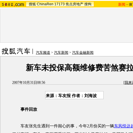
搜狐
ChinaRen
17173
焦点房地产
搜狗
新闻
-
体
汽车频道
>
汽车新闻
>
汽车金融新闻
新车未投保高额维修费苦煞赛
2007年10月31日08:56
[
我来
来源：车友报 作者：刘海波
事件回放
车友张先生遇到一件闹心的事，今年2月份买的一辆
东风悦达