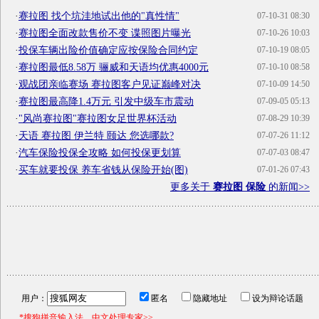
·
赛拉图 找个坑洼地试出他的"真性情"
07-10-31 08:30
·
赛拉图全面改款售价不变 谍照图片曝光
07-10-26 10:03
·
投保车辆出险价值确定应按保险合同约定
07-10-19 08:05
·
赛拉图最低8.58万 骊威和天语均优惠4000元
07-10-10 08:58
·
观战团亲临赛场 赛拉图客户见证巅峰对决
07-10-09 14:50
·
赛拉图最高降1.4万元 引发中级车市震动
07-09-05 05:13
·
"风尚赛拉图"赛拉图女足世界杯活动
07-08-29 10:39
·
天语 赛拉图 伊兰特 颐达 您选哪款?
07-07-26 11:12
·
汽车保险投保全攻略 如何投保更划算
07-07-03 08:47
·
买车就要投保 养车省钱从保险开始(图)
07-01-26 07:43
更多关于
赛拉图 保险
的新闻>>
用户：
匿名
隐藏地址
设为辩论话题
*搜狗拼音输入法，中文处理专家>>