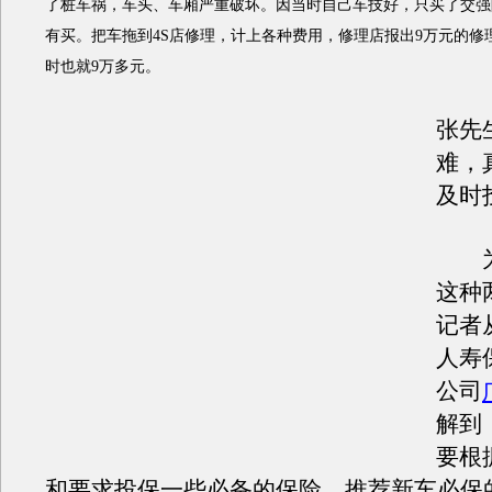
了桩车祸，车头、车厢严重破坏。因当时自己车技好，只买了交强
有买。把车拖到4S店修理，计上各种费用，修理店报出9万元的修
时也就9万多元。
张先
难，
及时
为
这种
记者
人寿
公司
解到
要根
和要求投保一些必备的保险，推荐新车必保