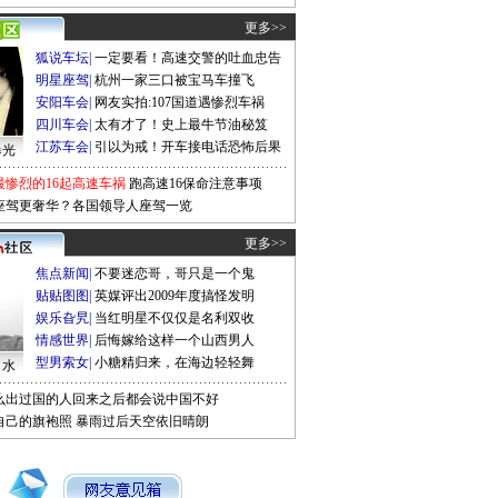
更多>>
狐说车坛
|
一定要看！高速交警的吐血忠告
明星座驾
|
杭州一家三口被宝马车撞飞
安阳车会
|
网友实拍:107国道遇惨烈车祸
四川车会
|
太有才了！史上最牛节油秘笈
江苏车会
|
引以为戒！开车接电话恐怖后果
曝光
最惨烈的16起高速车祸
跑高速16保命注意事项
座驾更奢华？各国领导人座驾一览
更多>>
焦点新闻
|
不要迷恋哥，哥只是一个鬼
贴贴图图
|
英媒评出2009年度搞怪发明
娱乐旮旯
|
当红明星不仅仅是名利双收
情感世界
|
后悔嫁给这样一个山西男人
型男索女
|
小糖精归来，在海边轻轻舞
口水
么出过国的人回来之后都会说中国不好
自己的旗袍照
暴雨过后天空依旧晴朗