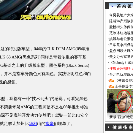
茶 余 饭
·
何炅获地产大亨
·
陈慧琳产后恢复
·
殷桃街头休闲装
·
范冰冰红地毯
·
姚晨与老公素
·
日军竟拿战俘
别版车型，04年的CLK DTM AMG(05年推
·
盘点网坛大腕
·
美女办公室遭
K 63 AMG(黑色系列)同样是带着浓重的赛车基
·
《Nobody》
G基础之上的升级版车型，黑色系列(Black Series)
·
搜狐娱乐招聘
，并不是指车身颜色只有黑色。实践证明红色和白
·
台北电玩展靓丽Sh
·
《变形金刚
勾魂的感觉。
·
王岳伦爆李
，我都有一种“技术到头”的感觉，可看完黑色
不禁要怀疑AMG的工程师是不是在06年推出标准
G深不见底的开发功力使然吧！驾驶一部比F1安全
新版“西游”绝
就足够让加州比
华利
山的
富豪
们埋单了。
健 康 指 南