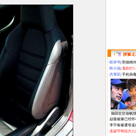
·
听评书
|
郭德纲
·
听小说
|
鬼吹灯1
·
共享区
|
手机病
揭田壮壮徐帆
·
赵薇被爆已经怀
·
李宇春爆遭母逼
·
圣诞节明信片八