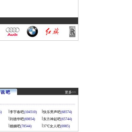
说 吧
更多>>
5)
李宇春吧
(104510)
快乐男声吧
(68574)
刘德华吧
(69854)
东方神起吧
(65744)
婚姻吧
(78544)
37℃女人吧
(6985)