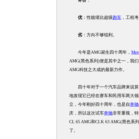
评价
：
优
：性能堪比超级
跑车
，工程考
劣
：方向不够锐利。
今年是AMG诞生四十周年，
Mer
AMG(黑色系列)便是其中之一，我
AMG科技之大成的最新力作。
四十年对于一个汽车品牌来说算不上久
地发现它已经在赛车和民用车两大领域
立，今年刚好四十周年，也是自
奔驰
庆，所以这次试车
奔驰
非常重视，特
CL 65 AMG和CLK 63 AMG
了。