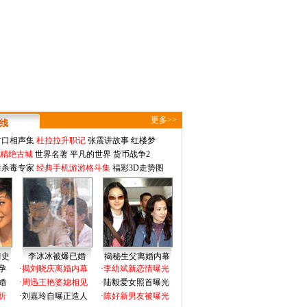
更多>>
对口相声集
杜拉拉升职记
张震讲故事
红楼梦
-精绝古城
世界名著
平凡的世界
货币战争2
毒杀毒专家
经典手机游游格斗集
福彩3D走势图
情史
李冰冰被爆已婚
揭秘生父离婚内幕
孕
·
揭刘晓庆离婚内幕
·
李幼斌新恋情曝光
婚
·
周迅王艳婆媳相见
·
陆毅爱女照首曝光
折
·
刘嘉玲自曝正造人
·
陈好新男友被曝光