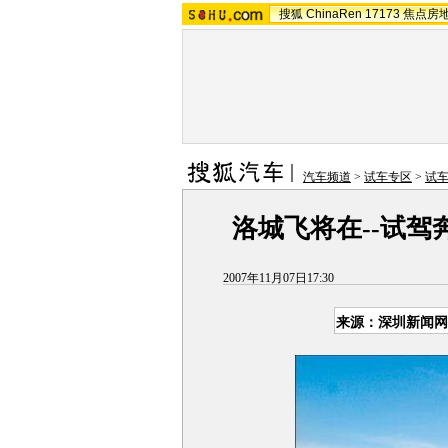
搜狐
ChinaRen
17173
焦点房
汽车频道
>
试车专区
>
试
洛城飞将在--试驾奔
2007年11月07日17:30
来源：深圳新闻网