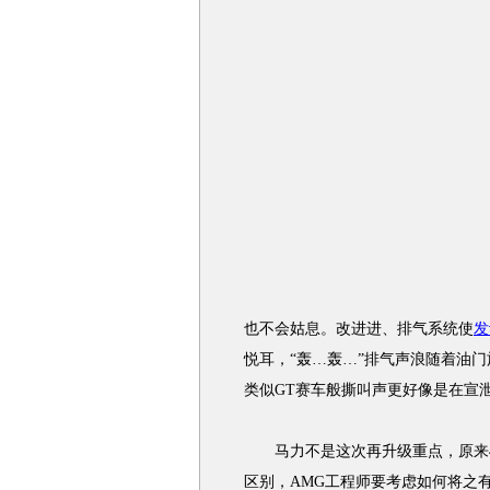
也不会姑息。改进进、排气系统使
发
悦耳，“轰…轰…”排气声浪随着油
类似GT赛车般撕叫声更好像是在宣
马力不是这次再升级重点，原来481
区别，AMG工程师要考虑如何将之