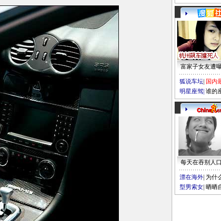
富家子女友遭
狐说车坛
|
国内
明星座驾
|
谁的
每天在吞别人
漂在海外
|
为什
型男索女
|
晒晒