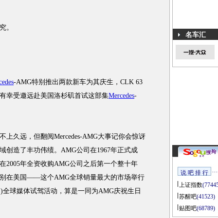
究。
名车汇
cedes
-AMG特别推出两款新车为其庆生，CLK 63
们有幸受邀远赴美国洛杉矶首试这部集
Mercedes
-
远，但翻阅Mercedes-AMG大事记你会惊讶
创造了丰功伟绩。AMG公司在1967年正式成
在2005年全资收购AMG公司之后第一个整十年
说 吧 排 行
别在美国——这个AMG全球销量最大的市场举行
上证指数
(7744
(黑色系列)全球媒体试驾活动，算是一同为AMG庆祝生日
苏醒吧
(41523)
贴图吧
(68789)