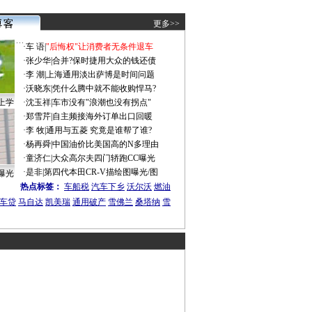
更多>>
·
车 语
|
"后悔权"让消费者无条件退车
·
张少华
|
合并?保时捷用大众的钱还债
·
李 潮
|
上海通用淡出萨博是时间问题
·
沃晓东
|
凭什么腾中就不能收购悍马?
上学
·
沈玉祥
|
车市没有"浪潮也没有拐点"
·
郑雪芹
|
自主频接海外订单出口回暖
·
李 牧
|
通用与五菱 究竟是谁帮了谁?
·
杨再舜
|
中国油价比美国高的N多理由
·
童济仁
|
大众高尔夫四门轿跑CC曝光
·
是非
|
第四代本田CR-V描绘图曝光/图
曝光
热点标签：
车船税
汽车下乡
沃尔沃
燃油
车贷
马自达
凯美瑞
通用破产
雪佛兰
桑塔纳
雪