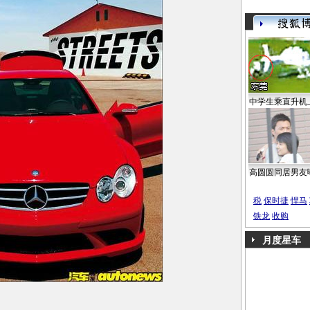
中学生乘直升机
高圆圆同居男友
税
保时捷
悍马
铁龙
收购
月度星车