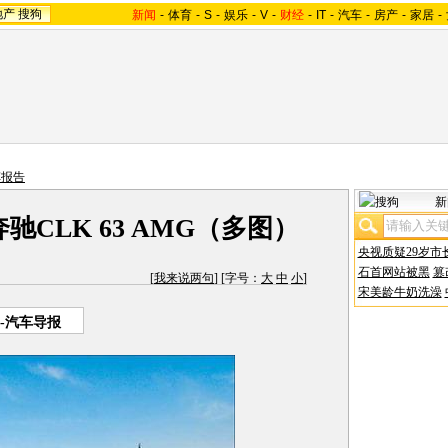
地产
搜狗
新闻
-
体育
-
S
-
娱乐
-
V
-
财经
-
IT
-
汽车
-
房产
-
家居
-
车报告
新
驰CLK 63 AMG（多图）
央视质疑29岁市
石首网站被黑
篡
[
我来说两句
] [字号：
大
中
小
]
宋美龄牛奶洗澡
-汽车导报