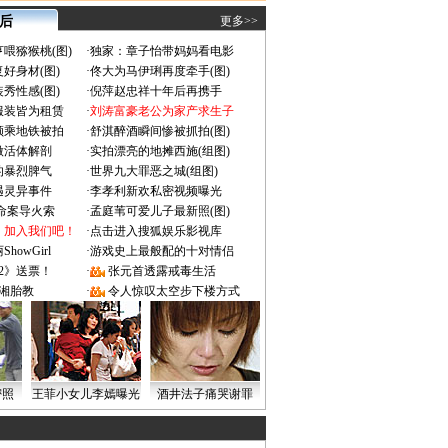
 后
更多>>
喂猕猴桃(图)
·
独家：章子怡带妈妈看电影
好身材(图)
·
佟大为马伊琍再度牵手(图)
秀性感(图)
·
倪萍赵忠祥十年后再携手
服装皆为租赁
·
刘涛富豪老公为家产求生子
颜乘地铁被拍
·
舒淇醉酒瞬间惨被抓拍(图)
做活体解剖
·
实拍漂亮的地摊西施(组图)
的暴烈脾气
·
世界九大罪恶之城(组图)
遇灵异事件
·
李孝利新欢私密视频曝光
成命案导火索
·
孟庭苇可爱儿子最新照(图)
：加入我们吧！
·
点击进入搜狐娱乐影视库
owGirl
·
游戏史上最般配的十对情侣
2》送票！
·
张元首透露戒毒生活
湘胎教
·
令人惊叹太空步下楼方式
密照
王菲小女儿李嫣曝光
酒井法子痛哭谢罪