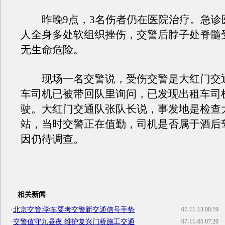
昨晚9点，3名伤者仍在医院治疗。急诊
人全身多处软组织挫伤，交警后脖子处脊髓
无生命危险。
现场一名交警说，受伤交警是大红门交
车司机已被带回队里询问，已发现出租车司
驶。大红门交通队张队长说，事发地是检查
站，当时交警正在值勤，司机是否属于酒后
因仍待调查。
相关新闻
·
北京交管:学车要考交警新交通信号手势
07-11-13 08:19
·
交警值守九昼夜 维护复兴门桥施工交通
07-11-05 07:20