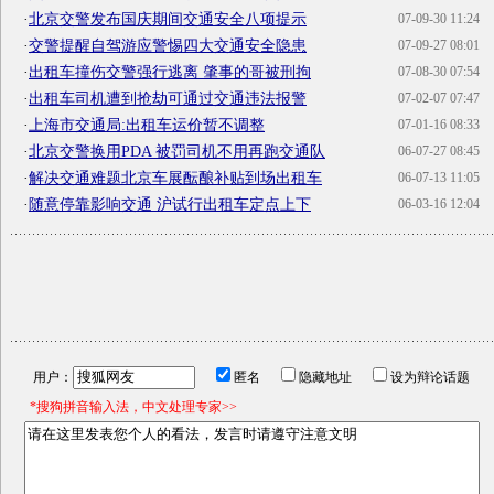
·
北京交警发布国庆期间交通安全八项提示
07-09-30 11:24
·
交警提醒自驾游应警惕四大交通安全隐患
07-09-27 08:01
·
出租车撞伤交警强行逃离 肇事的哥被刑拘
07-08-30 07:54
·
出租车司机遭到抢劫可通过交通违法报警
07-02-07 07:47
·
上海市交通局:出租车运价暂不调整
07-01-16 08:33
·
北京交警换用PDA 被罚司机不用再跑交通队
06-07-27 08:45
·
解决交通难题北京车展酝酿补贴到场出租车
06-07-13 11:05
·
随意停靠影响交通 沪试行出租车定点上下
06-03-16 12:04
用户：
匿名
隐藏地址
设为辩论话题
*搜狗拼音输入法，中文处理专家>>