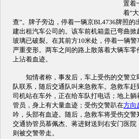
置着
着“
查”。牌子旁边，停着一辆京BL4736牌照
建出租汽车公司的。该车前机箱盖已弯曲掀
玻璃已破裂。在其前方10米处，停着一辆警
严重变形。两车之间的路上散落着大辆车零
上沾着血迹。
知情者称，事发后，车上受伤的交警立
队联系，随后交通队叫来急救车。急救车赶
司机站在车外，正在给车队打电话；地上躺
管员，身上有大量血迹；受伤交警趴在
方向
吟，头部有血迹。随后，急救车将受伤交警
交通协管员慕佩杰、蒋进财送到右安门医院
则被交警带走。