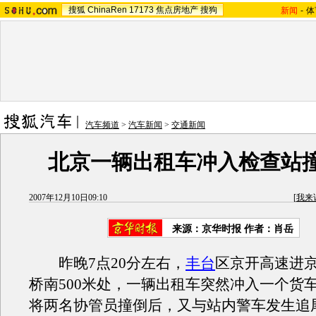
搜狐
ChinaRen
17173
焦点房地产
搜狗
新闻
-
体
汽车频道
>
汽车新闻
>
交通新闻
北京一辆出租车冲入检查站
2007年12月10日09:10
[
我来
来源：京华时报 作者：肖岳
昨晚7点20分左右，
丰台
区京开高速进
桥南500米处，一辆出租车突然冲入一个货
将两名协管员撞倒后，又与站内警车发生追