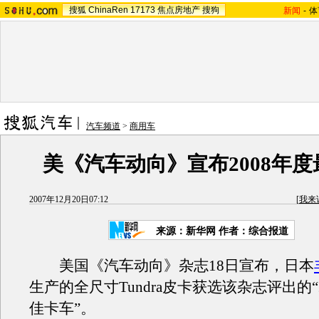
搜狐
ChinaRen
17173
焦点房地产
搜狗
新闻
-
体
汽车频道
>
商用车
美《汽车动向》宣布2008年
2007年12月20日07:12
[
我来
来源：新华网 作者：综合报道
美国《汽车动向》杂志18日宣布，日本
生产的全尺寸Tundra皮卡获选该杂志评出的“
佳卡车”。