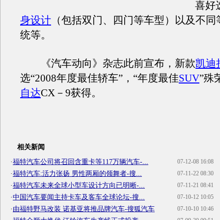
喜好
身设计
（包括双门、四门等车型）以及不同
统等。
《汽车动向》杂志此前宣布，新款
凯迪
选“2008年度最佳轿车”，“年度最佳
SUV
”殊
自达
CX－9获得。
相关新闻
·
福特汽车公司将召回含重卡等117万辆汽车-...
07-12-08 16:08
·
福特汽车:活力张扬 男性两厢的领舞者-搜...
07-11-22 08:30
·
福特汽车未来全球小型车设计方向已明晰-...
07-11-21 08:41
·
中国汽车要闻主持卡车及客车全球论坛-搜...
07-10-12 10:05
·
由福特野马改装 诺基亚将推品牌汽车-搜狐汽车
07-10-10 10:46