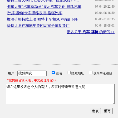
·
福特全顺大换代 江铃汽车生产线正式投产-...
07-09-30 09:51
·
卡车大赛"汽车总动员"展示汽车文化-搜狐汽车
07-04-20 22:46
·
[汽车运动]卡车漂移表演-搜狐汽车
07-04-06 16:50
·
燃油价格持续上涨 福特卡车和SUV销量下降
06-05-31 07:35
·
福特计划在2008年关闭两家卡车制造厂
06-04-18 08:01
更多关于
汽车 福特
的新闻>>
用户：
匿名
隐藏地址
设为辩论话题
*搜狗拼音输入法，中文处理专家>>