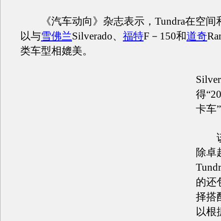
《汽车动向》杂志表示，Tundra在空间
以与
雪佛兰
Silverado、
福特
F－150和
道奇
R
类车型相媲美。
Silv
得“2
卡车
该
除卓
Tun
的还
择搭
以根