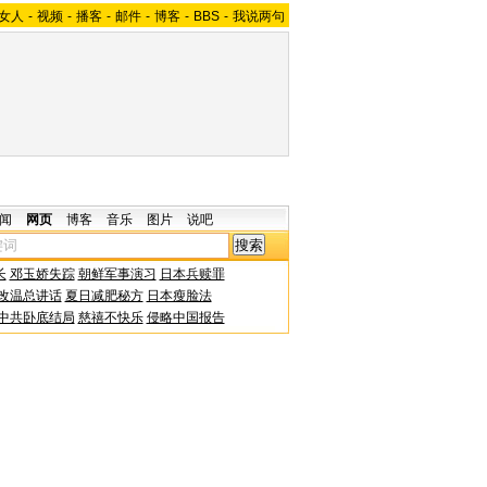
女人
-
视频
-
播客
-
邮件
-
博客
-
BBS
-
我说两句
闻
网页
博客
音乐
图片
说吧
长
邓玉娇失踪
朝鲜军事演习
日本兵赎罪
改温总讲话
夏日减肥秘方
日本瘦脸法
中共卧底结局
慈禧不快乐
侵略中国报告