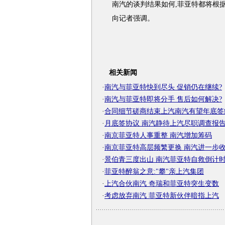
南汽的谈判结果如何,菲亚特都将根
向记者强调。
相关新闻
·
南汽与菲亚特快到尽头 促销仍在继续?
·
南汽与菲亚特即将分手 售后如何解决?
·
合同细节磋商结束上汽南汽有望年底签
·
月底签协议 南汽静待上汽尽职调查报
·
南京菲亚特人事重整 南汽增加筹码
·
南京菲亚特高层频繁更换 南汽进一步
·
景伯青三度出山 南汽菲亚特自救倒计
·
菲亚特醉翁之意:"攀"亲上汽集团
·
上汽合伙南汽 奇瑞和菲亚特突生变数
·
考虑放弃南汽 菲亚特新伙伴暗指上汽