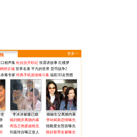
更多>>
对口相声集
杜拉拉升职记
张震讲故事
红楼梦
-精绝古城
世界名著
平凡的世界
货币战争2
毒杀毒专家
经典手机游游格斗集
福彩3D走势图
情史
李冰冰被爆已婚
揭秘生父离婚内幕
孕
·
揭刘晓庆离婚内幕
·
李幼斌新恋情曝光
婚
·
周迅王艳婆媳相见
·
陆毅爱女照首曝光
折
·
刘嘉玲自曝正造人
·
陈好新男友被曝光