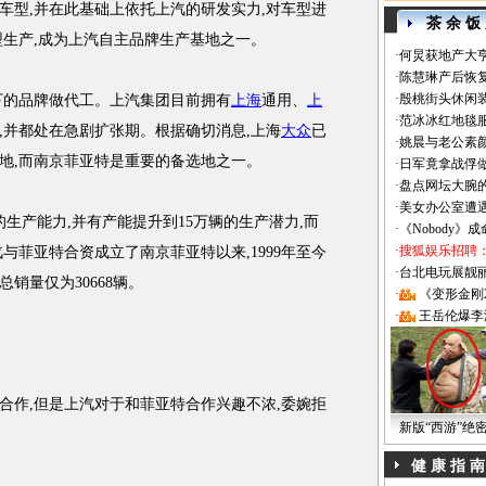
型,并在此基础上依托上汽的研发实力,对车型进
茶 余 饭
型生产,成为上汽自主品牌生产基地之一。
·
何炅获地产大亨
·
陈慧琳产后恢复
·
殷桃街头休闲装
的品牌做代工。上汽集团目前拥有
上海
通用、
上
·
范冰冰红地毯
,并都处在急剧扩张期。根据确切消息,上海
大众
已
·
姚晨与老公素
基地,而南京菲亚特是重要的备选地之一。
·
日军竟拿战俘
·
盘点网坛大腕
·
美女办公室遭
产能力,并有产能提升到15万辆的生产潜力,而
·
《Nobody》
·
搜狐娱乐招聘
汽与菲亚特合资成立了南京菲亚特以来,1999年至今
·
台北电玩展靓丽Sh
总销量仅为30668辆。
·
《变形金刚
·
王岳伦爆李
作,但是上汽对于和菲亚特合作兴趣不浓,委婉拒
新版“西游”绝
健 康 指 南