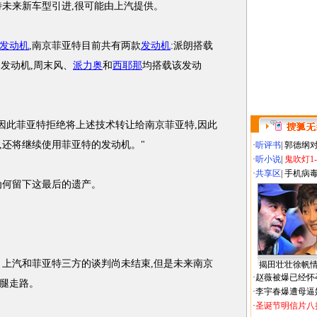
特未来新车型引进,很可能由上汽提供。
发动机
,南京菲亚特目前共有两款
发动机
:派朗搭载
5L发动机,周末风、
派力奥
和
西耶那
均搭载该发动
此菲亚特拒绝将上述技术转让给南京菲亚特,因此
,还将继续使用菲亚特的发动机。"
·
听评书
|
郭德纲
·
听小说
|
鬼吹灯1
·
共享区
|
手机病
何留下这最后的遗产。
上汽和菲亚特三方的谈判尚未结束,但是未来南京
揭田壮壮徐帆
·
赵薇被爆已经怀
腿走路。
·
李宇春爆遭母逼
·
圣诞节明信片八