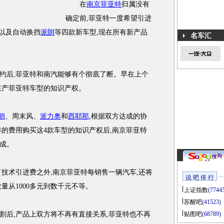
在
南京菲亚特
归属没有
确定前,菲亚特一度希望引进
O,以及自动换挡
派朗
等四款新车型,现在所有新产品
名车汇
后,菲亚特和南汽能够有个彻底了断。早在上个
在产菲亚特车型的知识产权。
朗
、周末风、
派力奥
和
西耶那
,根据双方达成的协
详的费用购买这4款车型的知识产权后,南京菲亚特
成。
术引进费之外,南京菲亚特每销售一辆汽车,还将
说 吧 排 行
量从1000多元到数千元不等。
上证指数
(7744
苏醒吧
(41523)
后,产品上双方将不再有直接关系,菲亚特也不再
贴图吧
(68789)