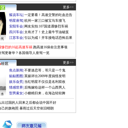
更多>>
狐说车坛
|
一定要看！高速交警的吐血忠告
明星座驾
|
杭州一家三口被宝马车撞飞
安阳车会
|
网友实拍:107国道遇惨烈车祸
四川车会
|
太有才了！史上最牛节油秘笈
江苏车会
|
引以为戒！开车接电话恐怖后果
曝光
最惨烈的16起高速车祸
跑高速16保命注意事项
座驾更奢华？各国领导人座驾一览
更多>>
焦点新闻
|
不要迷恋哥，哥只是一个鬼
贴贴图图
|
英媒评出2009年度搞怪发明
娱乐旮旯
|
当红明星不仅仅是名利双收
情感世界
|
后悔嫁给这样一个山西男人
型男索女
|
小糖精归来，在海边轻轻舞
口水
么出过国的人回来之后都会说中国不好
自己的旗袍照
暴雨过后天空依旧晴朗