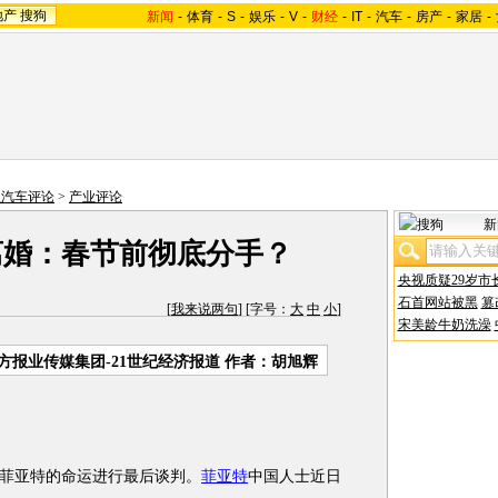
地产
搜狗
新闻
-
体育
-
S
-
娱乐
-
V
-
财经
-
IT
-
汽车
-
房产
-
家居
-
狐汽车评论
>
产业评论
新
离婚：春节前彻底分手？
央视质疑29岁市
石首网站被黑
篡
[
我来说两句
] [字号：
大
中
小
]
宋美龄牛奶洗澡
方报业传媒集团-21世纪经济报道 作者：胡旭辉
菲亚特的命运进行最后谈判。
菲亚特
中国人士近日