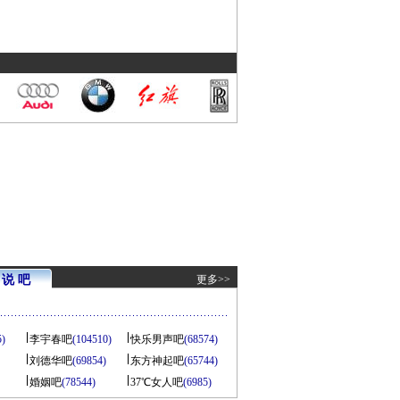
说 吧
更多>>
5)
李宇春吧
(104510)
快乐男声吧
(68574)
刘德华吧
(69854)
东方神起吧
(65744)
婚姻吧
(78544)
37℃女人吧
(6985)