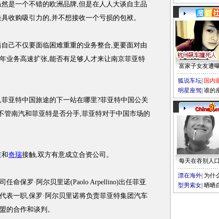
然是一个不错的欧洲品牌,但是在人人大谈自主品
最具收购吸引力的,并不想接收一个亏损的包袱。
自己不仅要面临困难重重的业务整合,更要面对由
年业务高速扩张,能否有足够人才来让南京菲亚特
富家子女友遭
狐说车坛
|
国内
明星座驾
|
谁的
菲亚特中国旅途的下一站在哪里?菲亚特中国公关
"不管南汽和菲亚特是否分手,菲亚特对于中国市场的
在和
奇瑞
接触,双方有意成立合资公司。
每天在吞别人
漂在海外
|
为什
罗·阿尔贝里诺(Paolo Arpellino)出任菲亚
型男索女
|
晒晒
代表一职,保罗·阿尔贝里诺将负责菲亚特集团汽车
盟的合作和谈判。