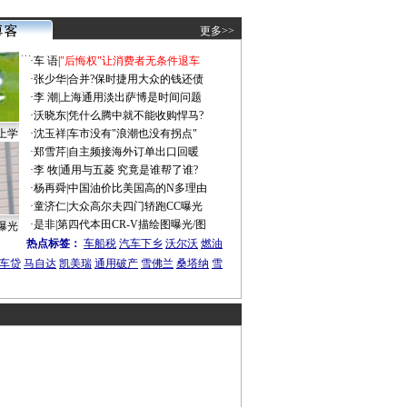
更多>>
·
车 语
|
"后悔权"让消费者无条件退车
·
张少华
|
合并?保时捷用大众的钱还债
·
李 潮
|
上海通用淡出萨博是时间问题
·
沃晓东
|
凭什么腾中就不能收购悍马?
上学
·
沈玉祥
|
车市没有"浪潮也没有拐点"
·
郑雪芹
|
自主频接海外订单出口回暖
·
李 牧
|
通用与五菱 究竟是谁帮了谁?
·
杨再舜
|
中国油价比美国高的N多理由
·
童济仁
|
大众高尔夫四门轿跑CC曝光
·
是非
|
第四代本田CR-V描绘图曝光/图
曝光
热点标签：
车船税
汽车下乡
沃尔沃
燃油
车贷
马自达
凯美瑞
通用破产
雪佛兰
桑塔纳
雪