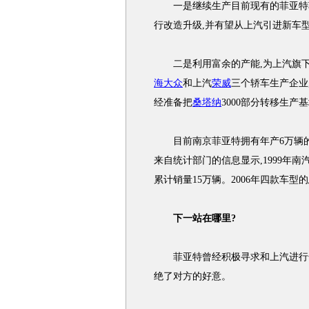
一是继续生产目前现有的菲亚特车
行改造升级,并有望从上汽引进新车
二是利用富余的产能,为上汽旗下
海大众
和上汽
荣威
三个轿车生产企业
经准备把
桑塔纳
3000部分转移生产
目前南京菲亚特拥有年产6万辆的生
来自统计部门的信息显示,1999年南
累计销量15万辆。2006年四款车型的
下一站在哪里?
菲亚特曾经积极寻求和上汽进行合
绝了对方的好意。