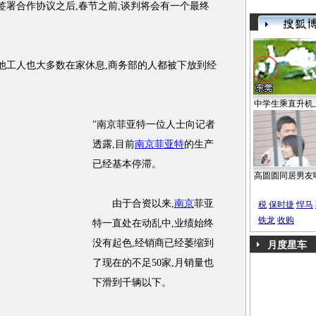
日签署合作协议之后,春节之前,谈判将会有一个最终
工人也大多数在家休息,商务部的人都被下放到经
中学生乘直升机
"南京菲亚特一位人士向记者
透露,目前
南京菲亚特
的生产
已经基本停滞。
高圆圆同居男友
由于合资以来,
南京
菲亚
税
保时捷
悍马
铁龙
收购
特一直处在动乱中,业绩始终
没有起色,经销商已经萎缩到
月度星车
了现在的不足50家,月销量也
下滑到千辆以下。