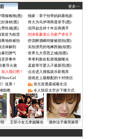
 后
更多>>
喂猕猴桃(图)
·
独家：章子怡带妈妈看电影
好身材(图)
·
佟大为马伊琍再度牵手(图)
秀性感(图)
·
倪萍赵忠祥十年后再携手
服装皆为租赁
·
刘涛富豪老公为家产求生子
颜乘地铁被拍
·
舒淇醉酒瞬间惨被抓拍(图)
做活体解剖
·
实拍漂亮的地摊西施(组图)
的暴烈脾气
·
世界九大罪恶之城(组图)
遇灵异事件
·
李孝利新欢私密视频曝光
成命案导火索
·
孟庭苇可爱儿子最新照(图)
：加入我们吧！
·
点击进入搜狐娱乐影视库
owGirl
·
游戏史上最般配的十对情侣
2》送票！
·
张元首透露戒毒生活
湘胎教
·
令人惊叹太空步下楼方式
密照
王菲小女儿李嫣曝光
酒井法子痛哭谢罪