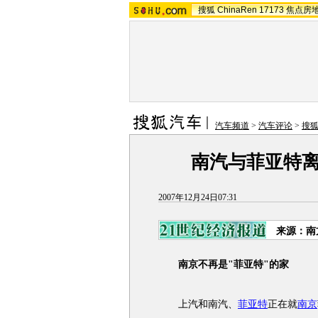
搜狐
ChinaRen
17173
焦点房
汽车频道
>
汽车评论
>
搜
南汽与菲亚特
2007年12月24日07:31
来源：南
南京不再是"菲亚特"的家
上汽和南汽、
菲亚特
正在就
南京