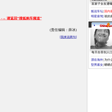
富家子女友遭
狐说车坛
|
国内
明星座驾
|
谁的
-→ 请返回“搜狐购车频道”
(责任编辑：薛冰)
[
我来说两句
]
每天在吞别人
漂在海外
|
为什
型男索女
|
晒晒