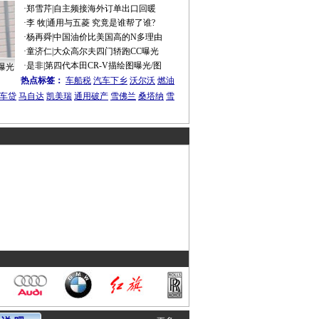
·
郑雪芹
|
自主频接海外订单出口回暖
·
李 牧
|
通用与五菱 究竟是谁帮了谁?
·
杨再舜
|
中国油价比美国高的N多理由
·
童济仁
|
大众高尔夫四门轿跑CC曝光
·
是非
|
第四代本田CR-V描绘图曝光/图
曝光
热点标签：
车船税
汽车下乡
沃尔沃
燃油
车贷
马自达
凯美瑞
通用破产
雪佛兰
桑塔纳
雪