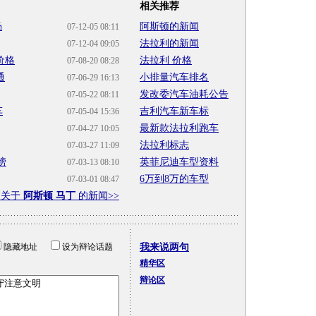
相关推荐
场
阿斯顿的新闻
07-12-05 08:11
法拉利的新闻
07-12-04 09:05
价格
法拉利 价格
07-08-20 08:28
通
小排量汽车排名
07-06-29 16:13
发改委汽车油耗公告
07-05-22 08:11
车
吉利汽车新车标
07-05-04 15:36
最新款法拉利跑车
07-04-27 10:05
法拉利标志
07-03-27 11:09
镑
英菲尼迪车型资料
07-03-13 08:10
6万到8万的车型
07-03-01 08:47
多关于
阿斯顿 马丁
的新闻>>
隐藏地址
设为辩论话题
我来说两句
精华区
辩论区