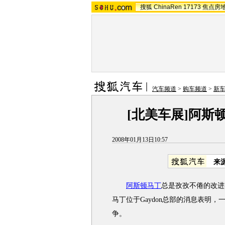
搜狐
ChinaRen
17173
焦点房
汽车频道
>
购车频道
>
新
[北美车展]阿斯顿马
2008年01月13日10:57
来
阿斯顿马丁
总是孜孜不倦的改进
马丁位于Gaydon总部的消息表明，一款
争。