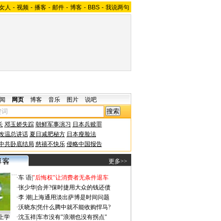
女人
-
视频
-
播客
-
邮件
-
博客
-
BBS
-
我说两句
闻
网页
博客
音乐
图片
说吧
长
邓玉娇失踪
朝鲜军事演习
日本兵赎罪
改温总讲话
夏日减肥秘方
日本瘦脸法
中共卧底结局
慈禧不快乐
侵略中国报告
更多>>
·
车 语
|
"后悔权"让消费者无条件退车
·
张少华
|
合并?保时捷用大众的钱还债
·
李 潮
|
上海通用淡出萨博是时间问题
·
沃晓东
|
凭什么腾中就不能收购悍马?
上学
·
沈玉祥
|
车市没有"浪潮也没有拐点"