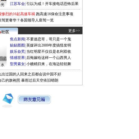
江苏车会
|
引以为戒！开车接电话恐怖后果
曝光
最惨烈的16起高速车祸
跑高速16保命注意事项
座驾更奢华？各国领导人座驾一览
更多>>
焦点新闻
|
不要迷恋哥，哥只是一个鬼
贴贴图图
|
英媒评出2009年度搞怪发明
娱乐旮旯
|
当红明星不仅仅是名利双收
情感世界
|
后悔嫁给这样一个山西男人
型男索女
|
小糖精归来，在海边轻轻舞
口水
么出过国的人回来之后都会说中国不好
自己的旗袍照
暴雨过后天空依旧晴朗