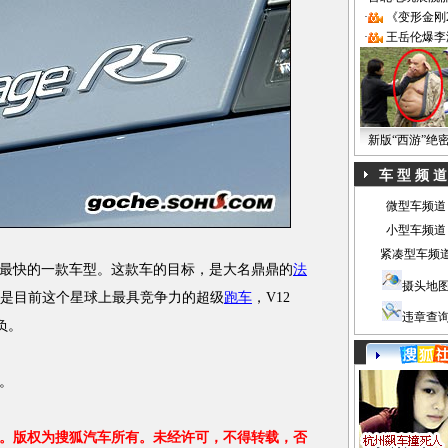
·
《变形金刚
·
王岳伦爆李
新版“西游”绝
车 型 频 道
微型车频道
小型车频道
紧凑型车频
快的一款车型。这款车的目标，是大名鼎鼎的
法
摄头地
iorano是目前这个星球上最具竞争力的超级
跑车
，V12
违章查
抱负。
。
。版权为搜狐汽车所有。未经许可，不得转载，否