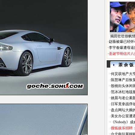
揭田壮壮徐帆
·
赵薇被爆已经怀
·
李宇春爆遭母逼
·
圣诞节明信片八
茶 余 饭
·
何炅获地产大亨
·
陈慧琳产后恢复
·
殷桃街头休闲装
·
范冰冰红地毯
·
姚晨与老公素
·
日军竟拿战俘
·
盘点网坛大腕
·
美女办公室遭
·
《Nobody》
·
搜狐娱乐招聘
·
台北电玩展靓丽Sh