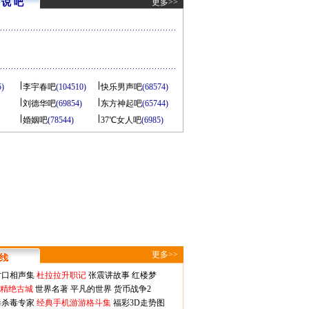
说 吧
更多>>
5)
李宇春吧
(104510)
快乐男声吧
(68574)
刘德华吧
(69854)
东方神起吧
(65744)
婚姻吧
(78544)
37℃女人吧
(6985)
更多>>
对口相声集
杜拉拉升职记
张震讲故事
红楼梦
-精绝古城
世界名著
平凡的世界
货币战争2
毒杀毒专家
经典手机游游格斗集
福彩3D走势图