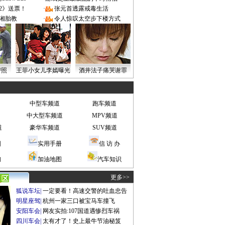
2》送票！
·
张元首透露戒毒生活
湘胎教
·
令人惊叹太空步下楼方式
密照
王菲小女儿李嫣曝光
酒井法子痛哭谢罪
中型车频道
跑车频道
中大型车频道
MPV频道
道
豪华车频道
SUV频道
图
实用手册
信 访 办
询
加油地图
汽车知识
更多>>
狐说车坛
|
一定要看！高速交警的吐血忠告
明星座驾
|
杭州一家三口被宝马车撞飞
安阳车会
|
网友实拍:107国道遇惨烈车祸
四川车会
|
太有才了！史上最牛节油秘笈