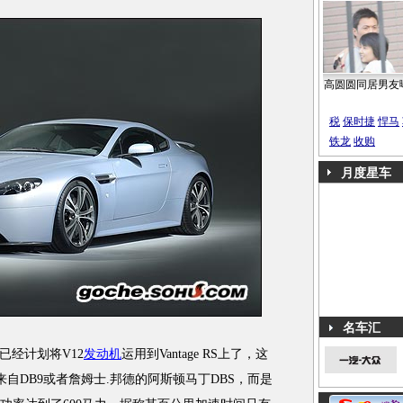
高圆圆同居男友
税
保时捷
悍马
铁龙
收购
月度星车
名车汇
经计划将V12
发动机
运用到Vantage RS上了，这
是来自DB9或者詹姆士.邦德的阿斯顿马丁DBS，而是