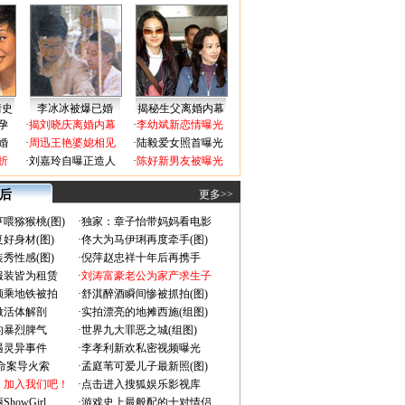
情史
李冰冰被爆已婚
揭秘生父离婚内幕
孕
·
揭刘晓庆离婚内幕
·
李幼斌新恋情曝光
婚
·
周迅王艳婆媳相见
·
陆毅爱女照首曝光
折
·
刘嘉玲自曝正造人
·
陈好新男友被曝光
 后
更多>>
喂猕猴桃(图)
·
独家：章子怡带妈妈看电影
好身材(图)
·
佟大为马伊琍再度牵手(图)
秀性感(图)
·
倪萍赵忠祥十年后再携手
服装皆为租赁
·
刘涛富豪老公为家产求生子
颜乘地铁被拍
·
舒淇醉酒瞬间惨被抓拍(图)
做活体解剖
·
实拍漂亮的地摊西施(组图)
的暴烈脾气
·
世界九大罪恶之城(组图)
遇灵异事件
·
李孝利新欢私密视频曝光
成命案导火索
·
孟庭苇可爱儿子最新照(图)
：加入我们吧！
·
点击进入搜狐娱乐影视库
owGirl
·
游戏史上最般配的十对情侣