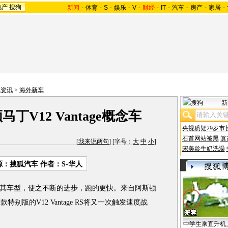
地产
搜狗
新闻
-
体育
-
S
-
娱乐
-
V
-
财经
-
IT
-
汽车
-
房产
-
家居
-
车资讯
>
海外新车
新
丁V12 Vantage概念车
央视质疑29岁市
石首网站被黑
篡
[
我来说两句
] [字号：
大
中
小
]
宋美龄牛奶洗澡
源：搜狐汽车 作者：S-华人
其车型，使之不断的进步，跑的更快。来自阿斯顿
特别版的V12 Vantage RS将又一次触发速度战
中学生乘直升机