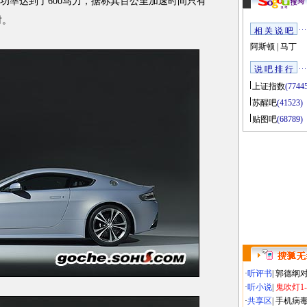
大功率达到了600马力，据称其百公里加速时间只有
时。
相 关 说 吧
阿斯顿
|
马丁
说 吧 排 行
上证指数
(7744
苏醒吧
(41523)
贴图吧
(68789)
·
听评书
|
郭德纲
·
听小说
|
鬼吹灯1
·
共享区
|
手机病