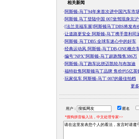
相关新闻
·
阿斯顿-马丁94年来首次进中国汽车市
·
阿斯顿.马丁登陆中国 007坐驾现身京沪
·
[法兰克福车展]阿斯顿马丁DBS将发布
·
让道路更安全 阿斯顿-马丁携手普利司
·
阿斯顿·马丁DB5:全球车迷心中的好车
·
经典运动风 阿斯顿-马丁DB-ONE概念
·
编号"NPX"阿斯顿-马丁超跑预售386万
·
阿斯顿-马丁跑车比拼迈凯轮与布加迪
·
福特欲售阿斯顿马丁品牌 售价约5亿英
·
玩家侃车 阿斯顿-马丁:007的最佳拍档
更
用户：
匿名
*搜狗拼音输入法，中文处理专家>>