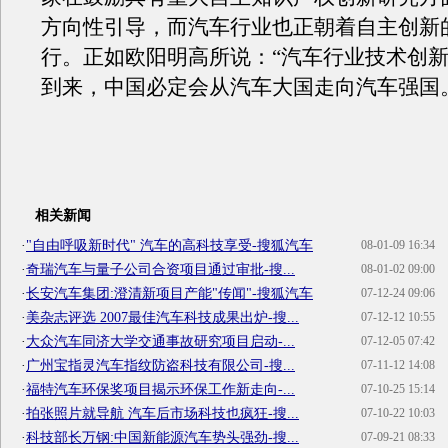
方向性引导，而汽车行业也正朝着自主创新
行。正如欧阳明高所说：“汽车行业技术创
到来，中国必定会从汽车大国走向汽车强国
相关新闻
·
"自由呼吸新时代" 汽车的高科技享受-搜狐汽车
08-01-09 16:34
·
奇瑞汽车与量子公司合资项目通过审批-搜...
08-01-02 09:00
·
长安汽车集团:澄清新项目产能"传闻"-搜狐汽车
07-12-24 09:06
·
美杂志评选 2007最佳汽车科技成果出炉-搜...
07-12-12 10:55
·
大众汽车同济大学交通事故研究项目启动-...
07-12-05 07:42
·
广州宝指灵汽车指纹防盗科技有限公司-搜...
07-11-12 14:08
·
福特汽车环保奖项目揭示环保工作新走向-...
07-10-25 15:14
·
拍张照片就导航 汽车后市场科技也疯狂-搜...
07-10-22 10:03
·
科技部长万钢:中国新能源汽车势头强劲-搜...
07-09-21 08:33