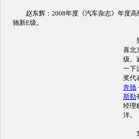
赵东辉：2008年度《汽车杂志》年度高
驰新E级。
男
喜北
级。
一下
奖代
奔驰
斯勒
经理
洋。
女