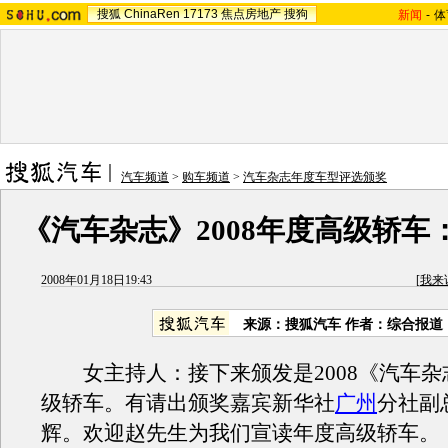
搜狐
ChinaRen
17173
焦点房地产
搜狗
新闻
-
体
汽车频道
>
购车频道
>
汽车杂志年度车型评选颁奖
《汽车杂志》2008年度高级轿车
2008年01月18日19:43
[
我来
来源：搜狐汽车 作者：综合报道
女主持人：接下来颁发是2008《汽车杂
级轿车。有请出颁奖嘉宾新华社
广州
分社副
辉。欢迎赵先生为我们宣读年度高级轿车。