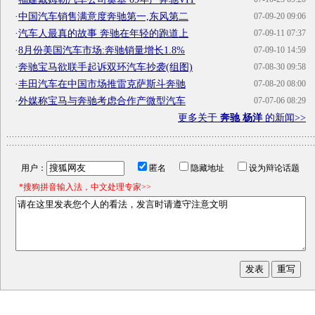
·
中国汽车销售满意度奔驰第一,东风第二
07-09-20 09:06
·
汽车人最真的故事 奔驰在年轻的跑道上
07-09-11 07:37
·
8月份美国汽车市场:奔驰销量增长1.8%
07-09-10 14:59
·
奔驰宝马欲联手起诉双环汽车抄袭(组图)
07-08-30 09:58
·
丰田汽车在中国市场推雷克萨斯斗奔驰
07-08-20 08:00
·
外媒称宝马与奔驰考虑合作产微型汽车
07-07-06 08:29
更多关于
奔驰 杨洋
的新闻>>
用户：
匿名
隐藏地址
设为辩论话题
*搜狗拼音输入法，中文处理专家>>