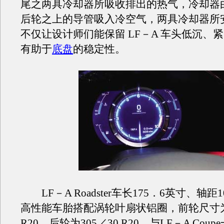
尾之两具冷却器所吸收排出的热气，冷却器
后轮之上的导管吸入冷空气，两具冷却器所
不仅让设计师们能保留 LF－A 车头低沉、
有助于
底盘
的稳定性。
LF－A Roadster车长175．6英寸、轴距
高性能车胎搭配涡轮叶扇状铝圈，前轮尺寸为2
R20、后轮为305／30 R20。与LF－A Cou