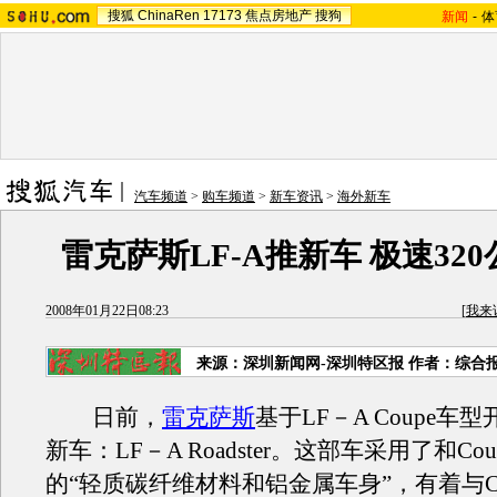
搜狐
ChinaRen
17173
焦点房地产
搜狗
新闻
-
体
汽车频道
>
购车频道
>
新车资讯
>
海外新车
雷克萨斯LF-A推新车 极速320
2008年01月22日08:23
[
我来
来源：深圳新闻网-深圳特区报 作者：综合
日前，
雷克萨斯
基于LF－A Coupe车
新车：LF－A Roadster。这部车采用了和Co
的“轻质碳纤维材料和铝金属车身”，有着与Co