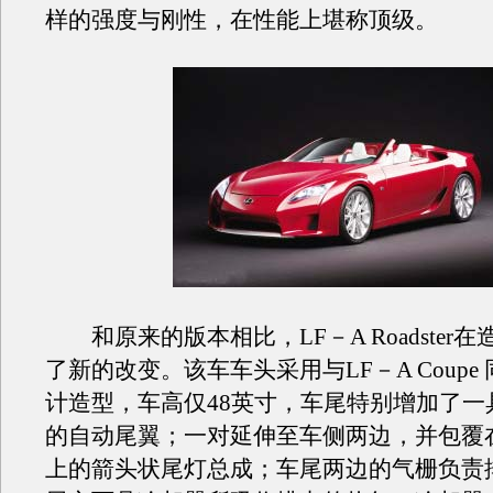
样的强度与刚性，在性能上堪称顶级。
和原来的版本相比，LF－A Roadster
了新的改变。该车车头采用与LF－A Coupe
计造型，车高仅48英寸，车尾特别增加了一
的自动尾翼；一对延伸至车侧两边，并包覆
上的箭头状尾灯总成；车尾两边的气栅负责