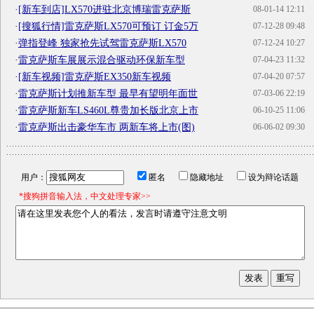
·
[新车到店]LX570进驻北京博瑞雷克萨斯
08-01-14 12:11
·
[搜狐行情]雷克萨斯LX570可预订 订金5万
07-12-28 09:48
·
弹指登峰 独家抢先试驾雷克萨斯LX570
07-12-24 10:27
·
雷克萨斯车展展示混合驱动环保新车型
07-04-23 11:32
·
[新车视频]雷克萨斯EX350新车视频
07-04-20 07:57
·
雷克萨斯计划推新车型 最早有望明年面世
07-03-06 22:19
·
雷克萨斯新车LS460L尊贵加长版北京上市
06-10-25 11:06
·
雷克萨斯出击豪华车市 两新车将上市(图)
06-06-02 09:30
用户：
匿名
隐藏地址
设为辩论话题
*搜狗拼音输入法，中文处理专家>>