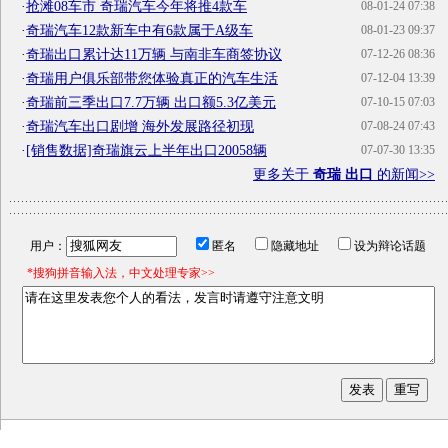
·
抢滩08车市 奇瑞汽车今年将推4款车
08-01-24 07:38
·
奇瑞汽车12款新车中有6款属于A级车
08-01-23 09:37
·
奇瑞出口累计达11万辆 与南非车商签协议
07-12-26 08:36
·
奇瑞用户俱乐部带您体验真正的汽车生活
07-12-04 13:39
·
奇瑞前三季出口7.7万辆 出口额5.3亿美元
07-10-15 07:03
·
奇瑞汽车出口剧增 海外发展路径初现
07-08-24 07:43
·
[销售数据]奇瑞旗云上半年出口20058辆
07-07-30 13:35
更多关于
奇瑞 出口
的新闻>>
用户：
匿名
隐藏地址
设为辩论话题
*搜狗拼音输入法，中文处理专家>>