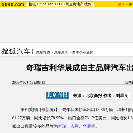
搜狐
ChinaRen
17173
焦点房地产
搜狗
新闻
-
体
汽车频道
>
汽车新闻
>
自主企业新闻
奇瑞吉利华晨成自主品牌汽车
2008年02月13日08:13
[
我来
来源：北京商报 作者：刘星良
据相关部门最新统计，去年我国轿车出口18.86万辆，增长1倍
61.27万辆，同比增长78.95%，出口金额73.12亿美元，同比增长
家出口数量较多的品牌为
奇瑞
、
吉利
、
华晨
等。