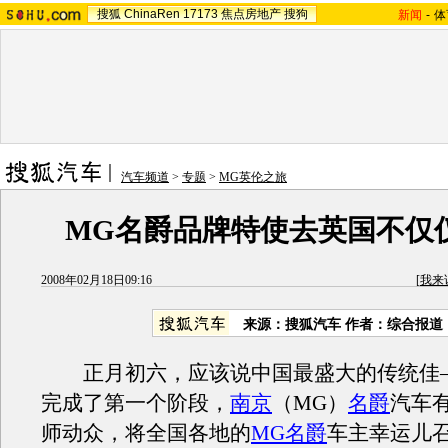
搜狐
ChinaRen
17173
焦点房地产
搜狗
新闻
-
体
汽车频道
>
专题
>
MG英伦之旅
MG名爵品牌特使去英国不仅
2008年02月18日09:16
[
我来
来源：搜狐汽车 作者：综合报道
正月初六，应该说中国最盛大的传统佳
完成了第一个阶段，
南京
（MG）
名爵
汽车
师动众，将全国各地的
MG名爵
车主幸运儿