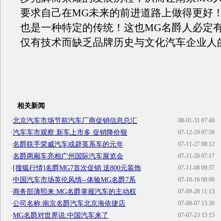
要求自己在MG未来的前进道路上做得更好
也是一种特定的传统！这也MG名爵人必定
仅有技术而缺乏品牌历史与文化汽车企业人
相关新闻
·
北京汽车市场节前汽车厂商促销信息总汇
08-01-31 07:48
·
汽车车市观察:新车上市多 促销降价狠
07-12-29 07:59
·
名爵联手荣威汽车或辟英系车的元年
07-11-27 08:12
·
名爵两厢车亮相广州国际汽车展览会
07-11-20 07:17
·
[搜狐行情]名爵MG7首次促销 送800元装饰
07-11-08 09:37
·
中国汽车市场英伦风情--体验MG名爵7系
07-10-16 08:00
·
商务部薄熙来:MG名爵掌握汽车的主动权
07-09-28 11:13
·
公司名称:南京名爵汽车北京海依捷店
07-09-07 15:36
·
MG名爵对世界说:中国汽车来了
07-07-23 15:15